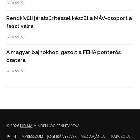
2026.08.07
Rendkívüli járatsűrítéssel készül a MÁV-csoport a
fesztiválra
2026.08.07
A magyar bajnokhoz igazolt a FEHA ponterős
csatára
2026.08.07
© 2026
HIR.MA
MINDEN JOG FENNTARTVA.
IMPRESSZUM
JOGI IRÁNYELVEK
MÉDIAAJÁNLAT
KAPCSOLAT