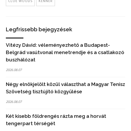
CLOE WOODS
KENNER
Legfrissebb bejegyzések
Vitézy Dávid: véleményezhető a Budapest-
Belgrád vasútvonal menetrendje és a csatlakozó
buszhálózat
2026.08.07
Négy elnökjelölt közül választhat a Magyar Tenisz
Szövetség tisztújító közgyűlése
2026.08.07
Két kisebb földrengés rázta meg a horvát
tengerpart térségét