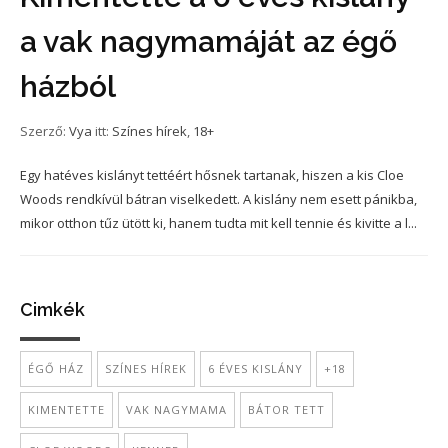
a vak nagymamáját az égő
házból
Szerző:
Vya
itt:
Színes hírek
,
18+
Egy hatéves kislányt tettéért hősnek tartanak, hiszen a kis Cloe
Woods rendkívül bátran viselkedett. A kislány nem esett pánikba,
mikor otthon tűz ütött ki, hanem tudta mit kell tennie és kivitte a l...
Cimkék
ÉGŐ HÁZ
SZÍNES HÍREK
6 ÉVES KISLÁNY
+18
KIMENTETTE
VAK NAGYMAMA
BÁTOR TETT