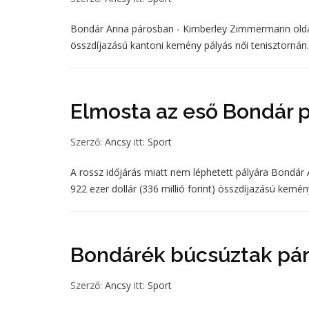
Bondár Anna párosban - Kimberley Zimmermann oldalán 
összdíjazású kantoni kemény pályás női tenisztornán.
Elmosta az eső Bondár 
Szerző:
Ancsy
itt:
Sport
A rossz időjárás miatt nem léphetett pályára Bondá
922 ezer dollár (336 millió forint) összdíjazású kemén
Bondárék búcsúztak pá
Szerző:
Ancsy
itt:
Sport