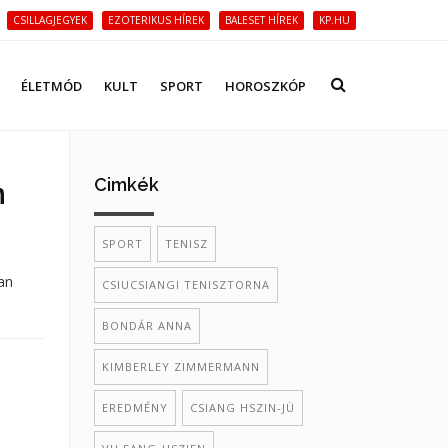
CSILLAGJEGYEK
EZOTERIKUS HÍREK
BALESET HÍREK
KP.HU
ÉLETMÓD
KULT
SPORT
HOROSZKÓP
Cimkék
n
SPORT
TENISZ
an
CSIUCSIANGI TENISZTORNA
BONDÁR ANNA
KIMBERLEY ZIMMERMANN
EREDMÉNY
CSIANG HSZIN-JÜ