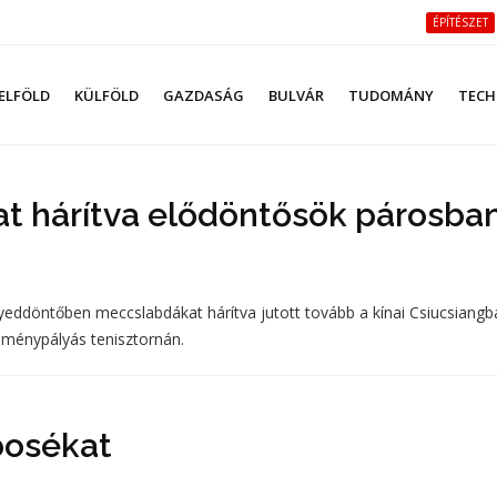
ÉPÍTÉSZET
ELFÖLD
KÜLFÖLD
GAZDASÁG
BULVÁR
TUDOMÁNY
TECH
 hárítva elődöntősök párosba
ddöntőben meccslabdákat hárítva jutott tovább a kínai Csiucsiangb
 keménypályás tenisztornán.
bosékat