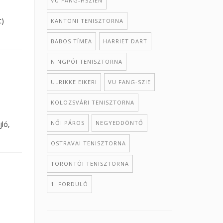
VU FANG-HSZIEN
t)
KANTONI TENISZTORNA
BABOS TÍMEA
HARRIET DART
NINGPÓI TENISZTORNA
ULRIKKE EIKERI
VU FANG-SZIE
KOLOZSVÁRI TENISZTORNA
NŐI PÁROS
NEGYEDDÖNTŐ
ló,
OSTRAVAI TENISZTORNA
TORONTÓI TENISZTORNA
1. FORDULÓ