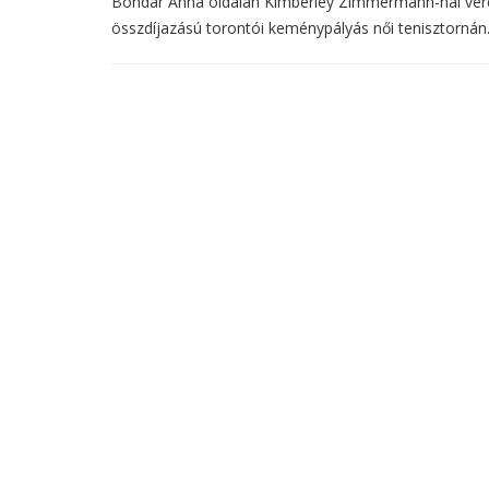
Bondár Anna oldalán Kimberley Zimmermann-nal vereség
összdíjazású torontói keménypályás női tenisztornán