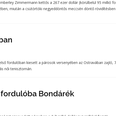
berley Zimmermann kettős a 267 ezer dollár (körülbelül 95 millió for
yében, miután a csütörtöki negyeddöntős meccsén döntő rövidítésben
sban
ső fordulóban kiesett a párosok versenyében az Ostravában zajló, 
ás női tenisztornán.
 fordulóba Bondárék