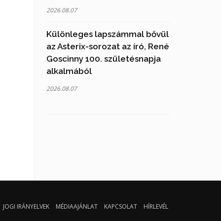
2026.08.07
Különleges lapszámmal bővül
az Asterix-sorozat az író, René
Goscinny 100. születésnapja
alkalmából
2026.08.07
JOGI IRÁNYELVEK
MÉDIAAJÁNLAT
KAPCSOLAT
HÍRLEVÉL