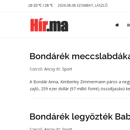
20 ℃ / 28 ℃
2026.08.08 SZOMBAT, LÁSZLÓ
B
Bondárék meccslabdákat
Szerző:
Ancsy
itt:
Sport
A Bondár Anna, Kimberley Zimmermann páros a negye
zajló, 259 ezer dollár (97 millió forint) összdíjazású
Bondárék legyőzték Ba
Szerző:
Ancsy
itt:
Sport