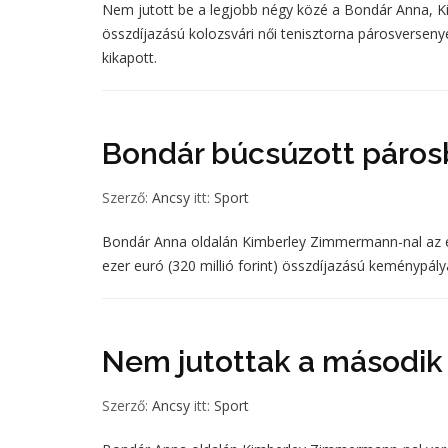
Nem jutott be a legjobb négy közé a Bondár Anna, Kim
összdíjazású kolozsvári női tenisztorna párosversen
kikapott.
Bondár búcsúzott páro
Szerző:
Ancsy
itt:
Sport
Bondár Anna oldalán Kimberley Zimmermann-nal az el
ezer euró (320 millió forint) összdíjazású keménypály
Nem jutottak a második
Szerző:
Ancsy
itt:
Sport