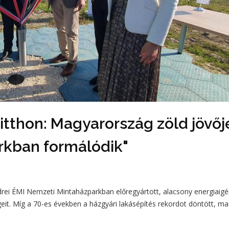
itthon: Magyarország zöld jövőj
rkban formálódik"
ndrei ÉMI Nemzeti Mintaházparkban előregyártott, alacsony energiaig
eit. Míg a 70-es években a házgyári lakásépítés rekordot döntött, m