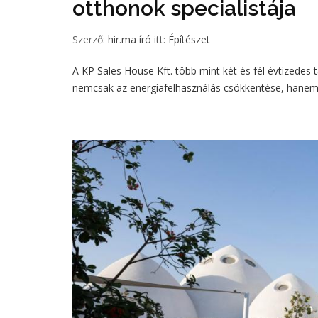
otthonok specialistája
Szerző:
hir.ma író
itt:
Építészet
A KP Sales House Kft. több mint két és fél évtizedes
nemcsak az energiafelhasználás csökkentése, hanem a