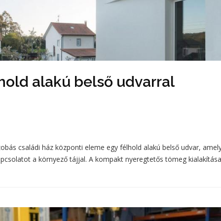
lhold alakú belső udvarral
zobás családi ház központi eleme egy félhold alakú belső udvar, amel
kapcsolatot a környező tájjal. A kompakt nyeregtetős tömeg kialakítás