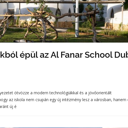
ból épül az Al Fanar School Du
yezetet ötvözze a modern technológiákkal és a jövőorientált
k, hogy az iskola nem csupán egy új intézmény lesz a városban, hanem
aránt új é