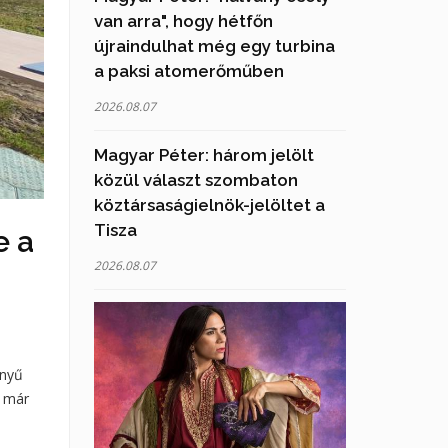
van arra", hogy hétfőn
újraindulhat még egy turbina
a paksi atomerőműben
2026.08.07
Magyar Péter: három jelölt
közül választ szombaton
köztársaságielnök-jelöltet a
Tisza
e a
2026.08.07
ényű
a már