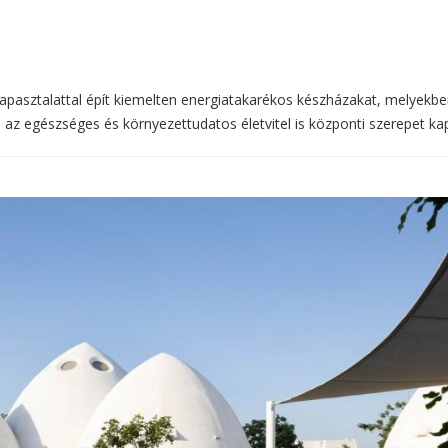
 tapasztalattal épít kiemelten energiatakarékos készházakat, melyekb
z egészséges és környezettudatos életvitel is központi szerepet ka