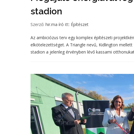
stadion
Szerző:
hir.ma író
itt:
Építészet
Az ambiciózus terv egy komplex építészeti projektként
elkötelezettséget. A Triangle nevű, Kidlington melle
stadion a jelenleg érvényben lévő kassami otthonukat