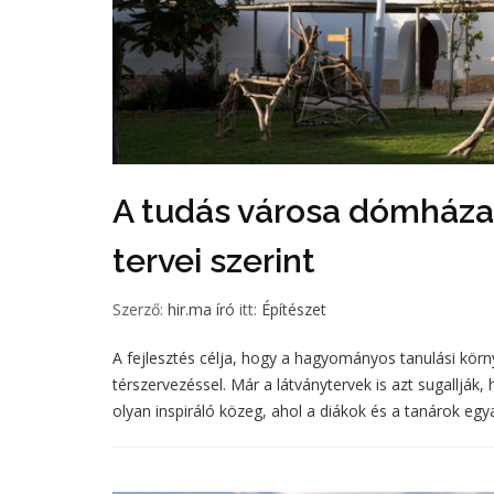
A tudás városa dómházak
tervei szerint
Szerző:
hir.ma író
itt:
Építészet
A fejlesztés célja, hogy a hagyományos tanulási körn
térszervezéssel. Már a látványtervek is azt sugalljá
olyan inspiráló közeg, ahol a diákok és a tanárok egy