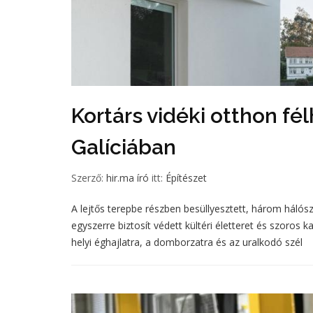
Kortárs vidéki otthon fé
Galíciában
Szerző:
hir.ma író
itt:
Építészet
A lejtős terepbe részben besüllyesztett, három hálós
egyszerre biztosít védett kültéri életteret és szoros 
helyi éghajlatra, a domborzatra és az uralkodó szél