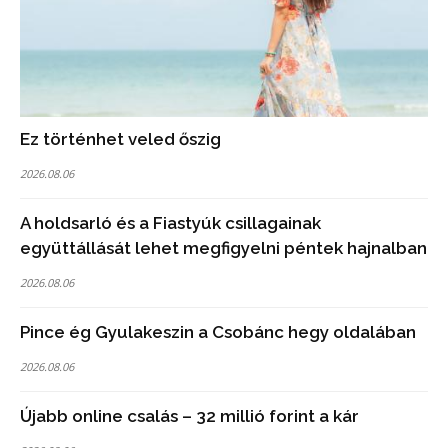
Ez történhet veled őszig
2026.08.06
A holdsarló és a Fiastyúk csillagainak
együttállását lehet megfigyelni péntek hajnalban
2026.08.06
Pince ég Gyulakeszin a Csobánc hegy oldalában
2026.08.06
Újabb online csalás – 32 millió forint a kár