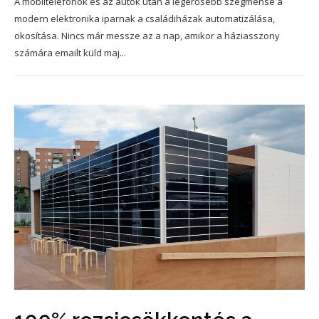
A mobiltelefonok és az autók után a legerősebb szegmense a
modern elektronika iparnak a családiházak automatizálása,
okosítása. Nincs már messze az a nap, amikor a háziasszony
számára emailt küld maj...