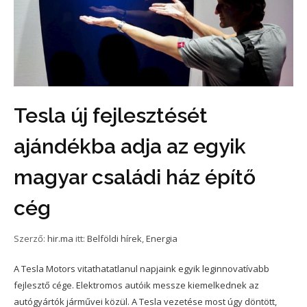
Tesla új fejlesztését
ajándékba adja az egyik
magyar családi ház építő
cég
Szerző:
hir.ma
itt:
Belföldi hírek
,
Energia
A Tesla Motors vitathatatlanul napjaink egyik leginnovatívabb
fejlesztő cége. Elektromos autóik messze kiemelkednek az
autógyártók járművei közül. A Tesla vezetése most úgy döntött,