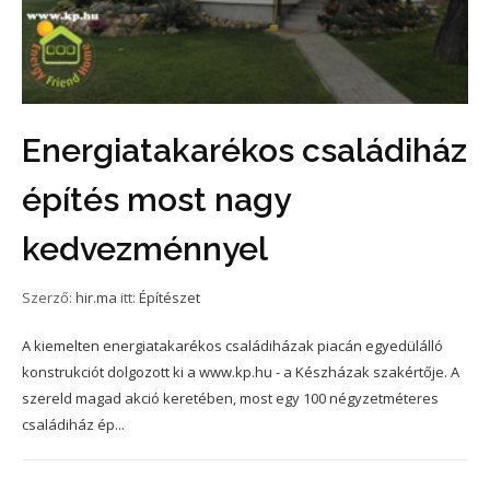
Energiatakarékos családiház
építés most nagy
kedvezménnyel
Szerző:
hir.ma
itt:
Építészet
A kiemelten energiatakarékos családiházak piacán egyedülálló
konstrukciót dolgozott ki a www.kp.hu - a Készházak szakértője. A
szereld magad akció keretében, most egy 100 négyzetméteres
családiház ép...