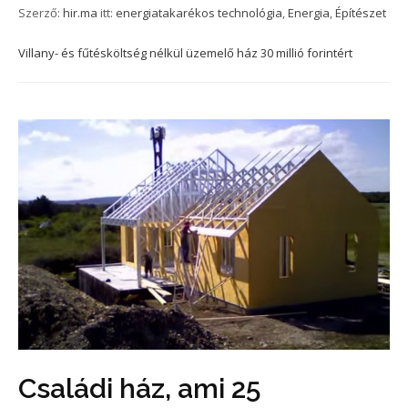
Szerző:
hir.ma
itt:
energiatakarékos technológia
,
Energia
,
Építészet
Villany- és fűtésköltség nélkül üzemelő ház 30 millió forintért
Családi ház, ami 25