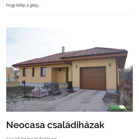
hogy kilép a gépj...
Neocasa családiházak
Szerző:
hir.ma
itt:
Építészet