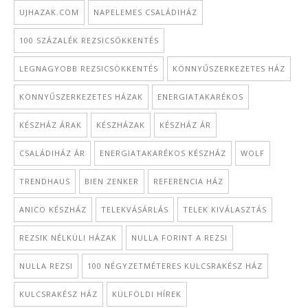
UJHAZAK.COM
NAPELEMES CSALÁDIHÁZ
100 SZÁZALÉK REZSICSÖKKENTÉS
LEGNAGYOBB REZSICSÖKKENTÉS
KÖNNYŰSZERKEZETES HÁZ
KÖNNYŰSZERKEZETES HÁZAK
ENERGIATAKARÉKOS
KÉSZHÁZ ÁRAK
KÉSZHÁZAK
KÉSZHÁZ ÁR
CSALÁDIHÁZ ÁR
ENERGIATAKARÉKOS KÉSZHÁZ
WOLF
TRENDHAUS
BIEN ZENKER
REFERENCIA HÁZ
ANICO KÉSZHÁZ
TELEKVÁSÁRLÁS
TELEK KIVÁLASZTÁS
REZSIK NÉLKÜLI HÁZAK
NULLA FORINT A REZSI
NULLA REZSI
100 NÉGYZETMÉTERES KULCSRAKÉSZ HÁZ
KULCSRAKÉSZ HÁZ
KÜLFÖLDI HÍREK