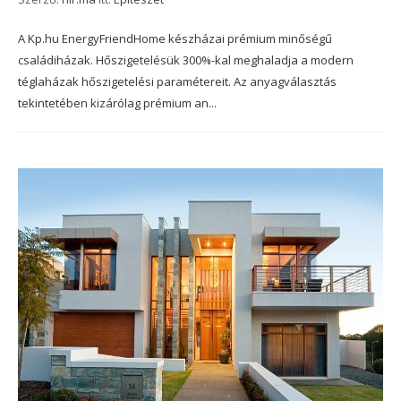
A Kp.hu EnergyFriendHome készházai prémium minőségű
családiházak. Hőszigetelésük 300%-kal meghaladja a modern
téglaházak hőszigetelési paramétereit. Az anyagválasztás
tekintetében kizárólag prémium an...