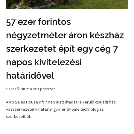
57 ezer forintos
négyzetméter áron készház
szerkezetet épít egy cég 7
napos kivitelezési
határidővel
Szerző:
hir.ma
itt:
Építészet
A Kp Sales House Kft 7 nap alatt átadásra kerülő családi ház
vázszerkezetet kínál EnergyFriendHome technológiás
szerkezetből.