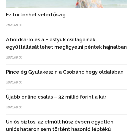
Ez történhet veled őszig
2026.08.06
A holdsarló és a Fiastyúk csillagainak
együttállását lehet megfigyelni péntek hajnalban
2026.08.06
Pince ég Gyulakeszin a Csobánc hegy oldalában
2026.08.06
Újabb online csalás – 32 millió forint a kár
2026.08.06
Uniós biztos: az elmúlt húsz évben egyetlen
uniós határon sem történt hasonló léptékű