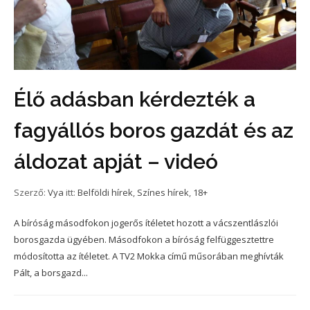
Élő adásban kérdezték a
fagyállós boros gazdát és az
áldozat apját – videó
Szerző:
Vya
itt:
Belföldi hírek
,
Színes hírek
,
18+
A bíróság másodfokon jogerős ítéletet hozott a vácszentlászlói
borosgazda ügyében. Másodfokon a bíróság felfüggesztettre
módosította az ítéletet. A TV2 Mokka című műsorában meghívták
Pált, a borsgazd...