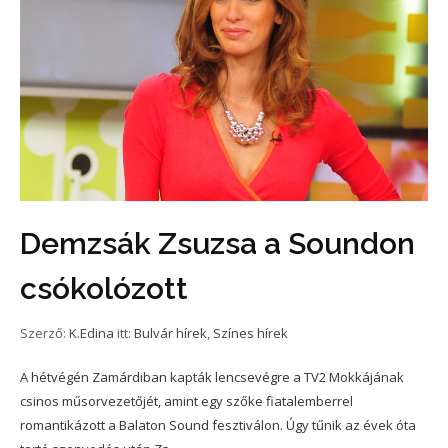
Demzsák Zsuzsa a Soundon
csókolózott
Szerző:
K.Edina
itt:
Bulvár hírek
,
Színes hírek
A hétvégén Zamárdiban kapták lencsevégre a TV2 Mokkájának
csinos műsorvezetőjét, amint egy szőke fiatalemberrel
romantikázott a Balaton Sound fesztiválon. Úgy tűnik az évek óta