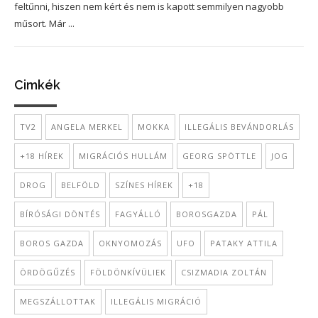
feltűnni, hiszen nem kért és nem is kapott semmilyen nagyobb
műsort. Már ...
Cimkék
TV2
ANGELA MERKEL
MOKKA
ILLEGÁLIS BEVÁNDORLÁS
+18 HÍREK
MIGRÁCIÓS HULLÁM
GEORG SPÖTTLE
JOG
DROG
BELFÖLD
SZÍNES HÍREK
+18
BÍRÓSÁGI DÖNTÉS
FAGYÁLLÓ
BOROSGAZDA
PÁL
BOROS GAZDA
OKNYOMOZÁS
UFO
PATAKY ATTILA
ÖRDÖGŰZÉS
FÖLDÖNKÍVÜLIEK
CSIZMADIA ZOLTÁN
MEGSZÁLLOTTAK
ILLEGÁLIS MIGRÁCIÓ