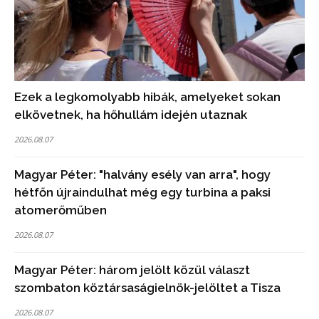
Ezek a legkomolyabb hibák, amelyeket sokan
elkövetnek, ha hőhullám idején utaznak
2026.08.07
Magyar Péter: "halvány esély van arra", hogy
hétfőn újraindulhat még egy turbina a paksi
atomerőműben
2026.08.07
Magyar Péter: három jelölt közül választ
szombaton köztársaságielnök-jelöltet a Tisza
2026.08.07