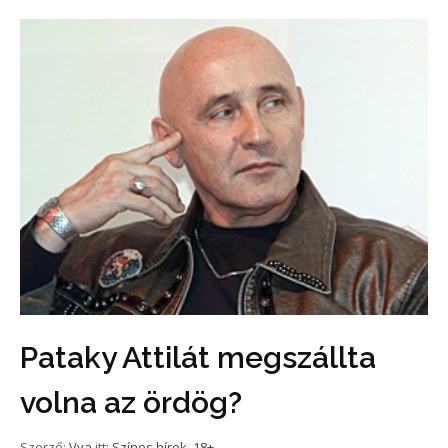
Pataky Attilát megszállta
volna az ördög?
Szerző:
Vya
itt:
Színes hírek
,
18+