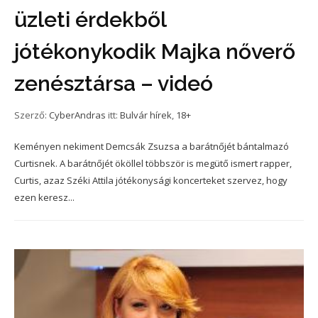
üzleti érdekből
jótékonykodik Majka nőverő
zenésztársa – videó
Szerző:
CyberAndras
itt:
Bulvár hírek
,
18+
Keményen nekiment Demcsák Zsuzsa a barátnőjét bántalmazó
Curtisnek. A barátnőjét ököllel többször is megütő ismert rapper,
Curtis, azaz Széki Attila jótékonysági koncerteket szervez, hogy
ezen keresz...