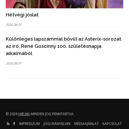
Hétvégi jóslat
2026.08.07
Különleges lapszámmal bővül az Asterix-sorozat
az író, René Goscinny 100. születésnapja
alkalmából
2026.08.07
© 2026
HIR.MA
MINDEN JOG FENNTARTVA.
IMPRESSZUM
JOGI IRÁNYELVEK
MÉDIAAJÁNLAT
KAPCSOLAT