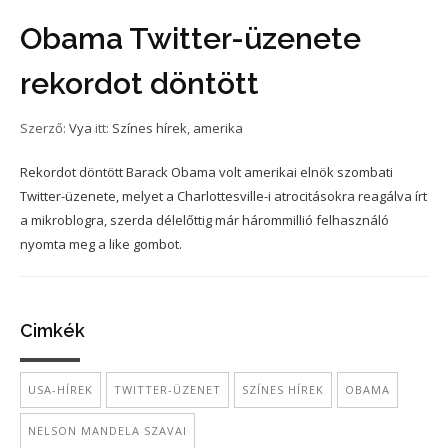
Obama Twitter-üzenete
rekordot döntött
Szerző:
Vya
itt:
Színes hírek
,
amerika
Rekordot döntött Barack Obama volt amerikai elnök szombati
Twitter-üzenete, melyet a Charlottesville-i atrocitásokra reagálva írt
a mikroblogra, szerda délelőttig már hárommillió felhasználó
nyomta meg a like gombot.
Cimkék
USA-HÍREK
TWITTER-ÜZENET
SZÍNES HÍREK
OBAMA
NELSON MANDELA SZAVAI