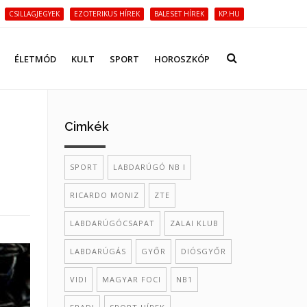
CSILLAGJEGYEK
EZOTERIKUS HÍREK
BALESET HÍREK
KP.HU
ÉLETMÓD
KULT
SPORT
HOROSZKÓP
Cimkék
SPORT
LABDARÚGÓ NB I
RICARDO MONIZ
ZTE
LABDARÚGÓCSAPAT
ZALAI KLUB
LABDARÚGÁS
GYŐR
DIÓSGYŐR
VIDI
MAGYAR FOCI
NB1