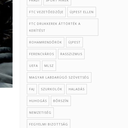
FRADI
SPORT HÍREK
FTC VEZETŐEDZŐJE
ÚJPEST ELLEN
FTC DRUKKEREK ÁTTÖRTÉK A
KERÍTÉST
ROHAMRENDŐRÖK
ÚJPEST
FERENCVÁROS
RASSZIZMUS
UEFA
MLSZ
MAGYAR LABDARÚGÓ SZÖVETSÉG
FAJ
SZURKOLÓK
HALADÁS
HUHOGÁS
BŐRSZÍN
NEMZETISÉG
FEGYELMI BIZOTTSÁG