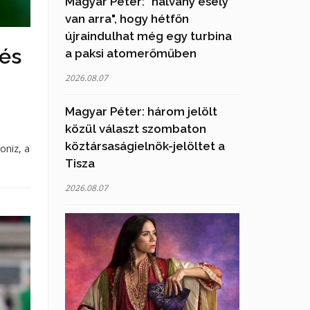
Magyar Péter: "halvány esély
van arra", hogy hétfőn
újraindulhat még egy turbina
tés
a paksi atomerőműben
2026.08.07
Magyar Péter: három jelölt
közül választ szombaton
köztársaságielnök-jelöltet a
oniz, a
Tisza
2026.08.07