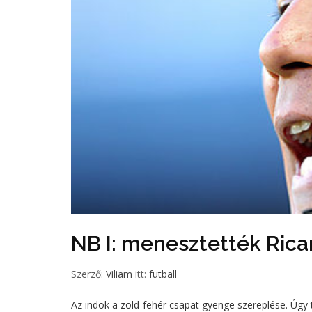
NB I: menesztették Rica
Szerző:
Viliam
itt:
futball
Az indok a zöld-fehér csapat gyenge szereplése. Úgy 