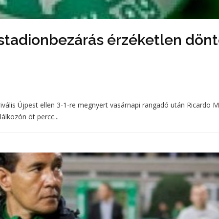
a stadionbezárás érzéketlen dön
rivális Újpest ellen 3-1-re megnyert vasárnapi rangadó után Ricardo M
álkozón öt percc...