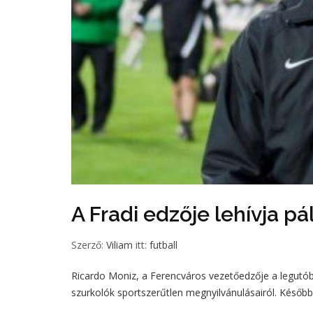
A Fradi edzője lehívja pá
Szerző:
Viliam
itt:
futball
Ricardo Moniz, a Ferencváros vezetőedzője a legutób
szurkolók sportszerűtlen megnyilvánulásairól. Később 