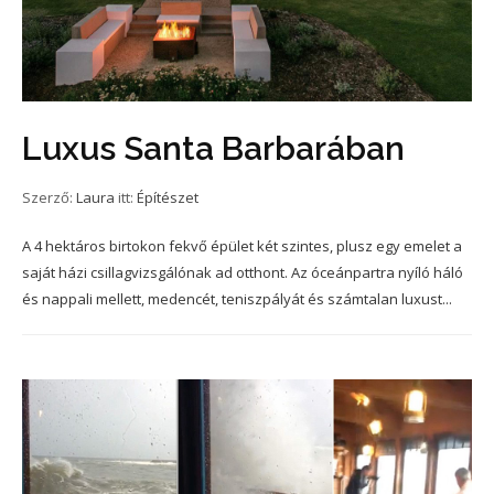
Luxus Santa Barbarában
Szerző:
Laura
itt:
Építészet
A 4 hektáros birtokon fekvő épület két szintes, plusz egy emelet a
saját házi csillagvizsgálónak ad otthont. Az óceánpartra nyíló háló
és nappali mellett, medencét, teniszpályát és számtalan luxust...