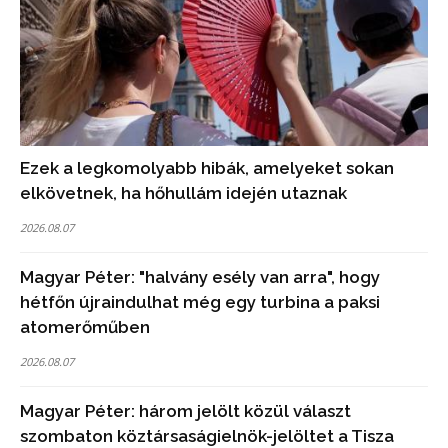
Ezek a legkomolyabb hibák, amelyeket sokan
elkövetnek, ha hőhullám idején utaznak
2026.08.07
Magyar Péter: "halvány esély van arra", hogy
hétfőn újraindulhat még egy turbina a paksi
atomerőműben
2026.08.07
Magyar Péter: három jelölt közül választ
szombaton köztársaságielnök-jelöltet a Tisza