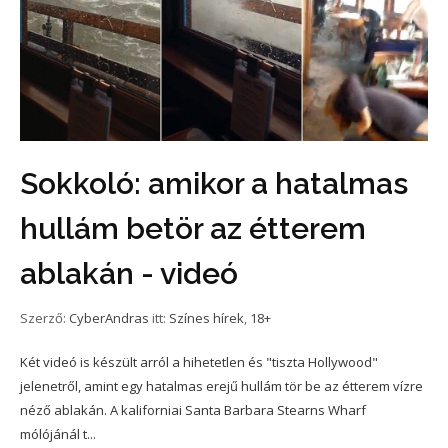
Sokkoló: amikor a hatalmas
hullám betör az étterem
ablakán - videó
Szerző:
CyberAndras
itt:
Színes hírek
,
18+
Két videó is készült arról a hihetetlen és "tiszta Hollywood"
jelenetről, amint egy hatalmas erejű hullám tör be az étterem vízre
néző ablakán. A kaliforniai Santa Barbara Stearns Wharf
mólójánál t...