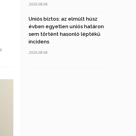
2026.08.06
Uniós biztos: az elmúlt húsz
évben egyetlen uniós határon
sem történt hasonló léptékű
incidens
i
2026.08.06