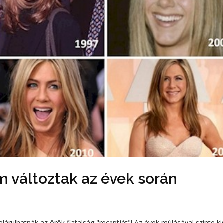
m változtak az évek során
lárulhatnák az örök fiatalság "receptjét"! Az évek múlásával szinte ki