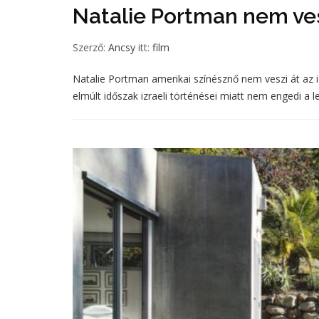
Natalie Portman nem ves
Szerző:
Ancsy
itt:
film
Natalie Portman amerikai színésznő nem veszi át az izr
elmúlt időszak izraeli történései miatt nem engedi a l