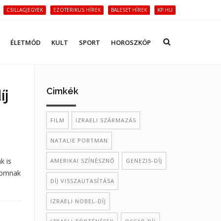
CSILLAGJEGYEK
EZOTERIKUS HÍREK
BALESET HÍREK
KP.HU
ÉLETMÓD
KULT
SPORT
HOROSZKÓP
Cimkék
íj
FILM
IZRAELI SZÁRMAZÁS
NATALIE PORTMAN
k is
AMERIKAI SZÍNÉSZNŐ
GENEZIS-DÍJ
alomnak
DÍJ VISSZAUTASÍTÁSA
IZRAELI NOBEL-DÍJ