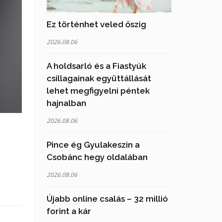
Ez történhet veled őszig
2026.08.06
A holdsarló és a Fiastyúk
csillagainak együttállását
lehet megfigyelni péntek
hajnalban
2026.08.06
Pince ég Gyulakeszin a
Csobánc hegy oldalában
2026.08.06
Újabb online csalás – 32 millió
forint a kár