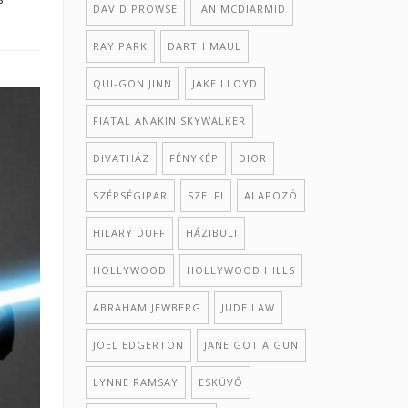
DAVID PROWSE
IAN MCDIARMID
RAY PARK
DARTH MAUL
QUI-GON JINN
JAKE LLOYD
FIATAL ANAKIN SKYWALKER
DIVATHÁZ
FÉNYKÉP
DIOR
SZÉPSÉGIPAR
SZELFI
ALAPOZÓ
HILARY DUFF
HÁZIBULI
HOLLYWOOD
HOLLYWOOD HILLS
ABRAHAM JEWBERG
JUDE LAW
JOEL EDGERTON
JANE GOT A GUN
LYNNE RAMSAY
ESKÜVŐ