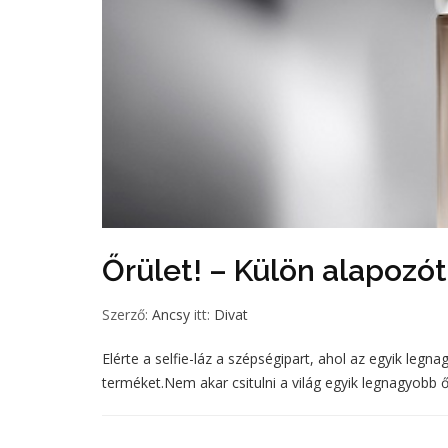
Őrület! – Külön alapozót
Szerző:
Ancsy
itt:
Divat
Elérte a selfie-láz a szépségipart, ahol az egyik legna
terméket.Nem akar csitulni a világ egyik legnagyobb őrül