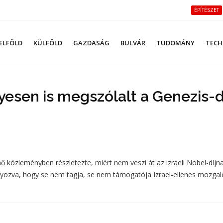
ÉPÍTÉSZET
ELFÖLD
KÜLFÖLD
GAZDASÁG
BULVÁR
TUDOMÁNY
TECH
esen is megszólalt a Genezis-d
ő közleményben részletezte, miért nem veszi át az izraeli Nobel-díjna
gsúlyozva, hogy se nem tagja, se nem támogatója Izrael-ellenes mozg