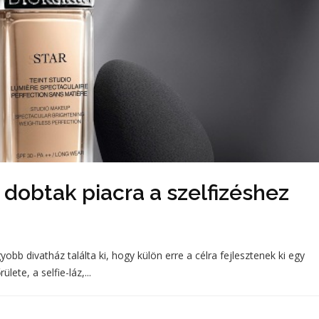
 dobtak piacra a szelfizéshez
gyobb divatház találta ki, hogy külön erre a célra fejlesztenek ki egy
ete, a selfie-láz,...