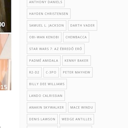
ANTHONY DANIELS
HAYDEN CHRISTENSEN
SAMUEL L. JACKSON
DARTH VADER
OBI-WAN KENOBI
CHEWBACCA
STAR WARS 7: AZ ÉBREDŐ ERŐ
PADMÉ AMIDALA
KENNY BAKER
R2-D2
С-3РO
PETER MAYHEW
BILLY DEE WILLIAMS
LANDO CALRISSIAN
ANAKIN SKYWALKER
MACE WINDU
DENIS LAWSON
WEDGE ANTILLES
s