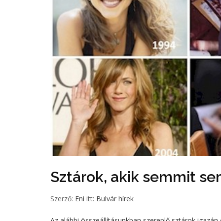
Sztárok, akik semmit se
Szerző:
Eni
itt:
Bulvár hírek
Az alábbi összeállításunkban szereplő sztárok igazán e