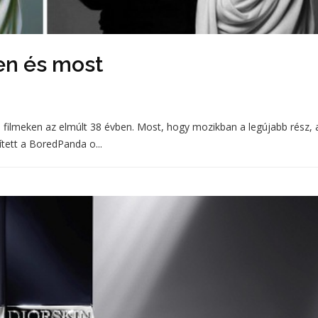
en és most
 filmeken az elmúlt 38 évben. Most, hogy mozikban a legújabb rész, 
ített a BoredPanda o...