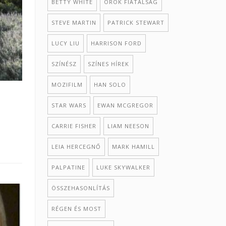
BETTY WHITE
ÖRÖK FIATALSÁG
STEVE MARTIN
PATRICK STEWART
LUCY LIU
HARRISON FORD
SZÍNÉSZ
SZÍNES HÍREK
MOZIFILM
HAN SOLO
STAR WARS
EWAN MCGREGOR
CARRIE FISHER
LIAM NEESON
LEIA HERCEGNŐ
MARK HAMILL
PALPATINE
LUKE SKYWALKER
ÖSSZEHASONLÍTÁS
RÉGEN ÉS MOST