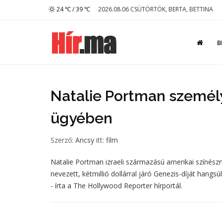
24 ℃ / 39 ℃
2026.08.06 CSÜTÖRTÖK, BERTA, BETTINA
B
Natalie Portman személy
ügyében
Szerző:
Ancsy
itt:
film
Natalie Portman izraeli származású amerikai színészn
nevezett, kétmillió dollárral járó Genezis-díját han
- írta a The Hollywood Reporter hírportál.