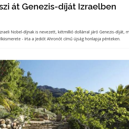
zi át Genezis-díját Izraelben
aeli Nobel-díjnak is nevezett, kétmillió dollárral járó Genezis-díját, 
elkiismerete - írta a Jediót Ahronót című újság honlapja pénteken.