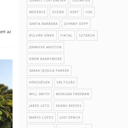
IZRAELI TÖRTÉNÉSEK
OSCAR-DÍJ
MEDENCE
ÓCEÁN
KERT
USA
SANTA BARBARA
JOHNNY DEPP
mert az
BULVÁR HÍREK
FIATAL
SZTÁROK
JENNIFER ANISTON
DREW BARRYMORE
SARAH JESSICA PARKER
HÍRESSÉGEK
VÁLTOZÁS
WILL SMITH
MORGAN FREEMAN
JARED LETO
KEANU REEVES
MARIO LOPEZ
JUDI DENCH