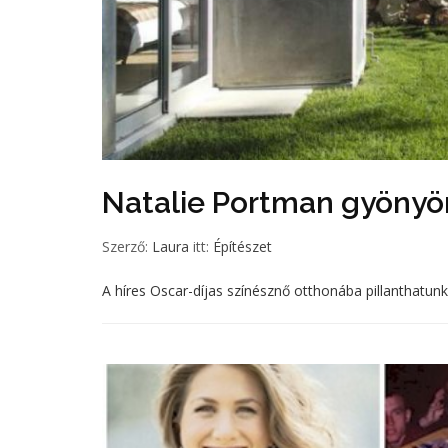
Natalie Portman gyönyö
Szerző:
Laura
itt:
Építészet
A híres Oscar-díjas színésznő otthonába pillanthatun