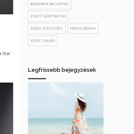
BENJAMIN MILLEPIED
ZSIDÓ SZERTARTÁS
ZSIDÓ KÖZÖSSÉG
VENICE BEACH
SZŰK CSALÁD
a Star
Legfrissebb bejegyzések