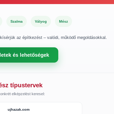
Szalma
Vályog
Mész
gkísérjük az építkezést – valódi, működő megoldásokkal.
letek és lehetőségek
ész típustervek
onkrét elképzelést keresel:
ujhazak.com