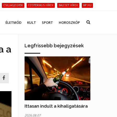
CSILLAGJEGYEK
EZOTERIKUS HÍREK
BALESET HÍREK
KP.HU
ÉLETMÓD
KULT
SPORT
HOROSZKÓP
Legfrissebb bejegyzések
a a
Ittasan indult a kihallgatására
2026.08.07