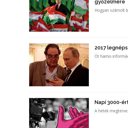
győzelmére
Hogyan számolt b
2017 legnépsz
Öt hamis informác
Napi 3000-ért
A hetek megtervez