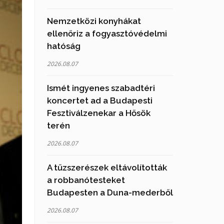
Nemzetközi konyhákat
ellenőriz a fogyasztóvédelmi
hatóság
2026.08.07
Ismét ingyenes szabadtéri
koncertet ad a Budapesti
Fesztiválzenekar a Hősök
terén
2026.08.07
A tűzszerészek eltávolították
a robbanótesteket
Budapesten a Duna-mederből
2026.08.07