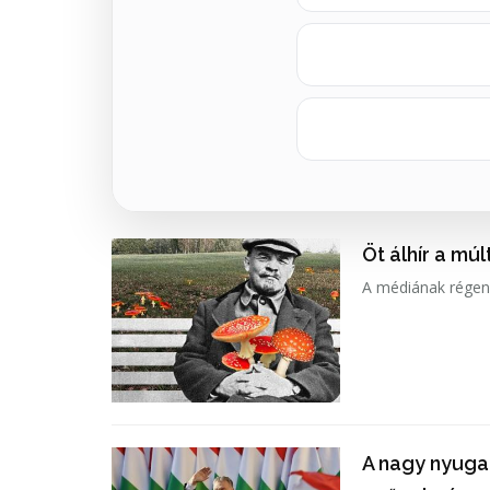
Öt álhír a múl
A médiának régen 
A nagy nyugat