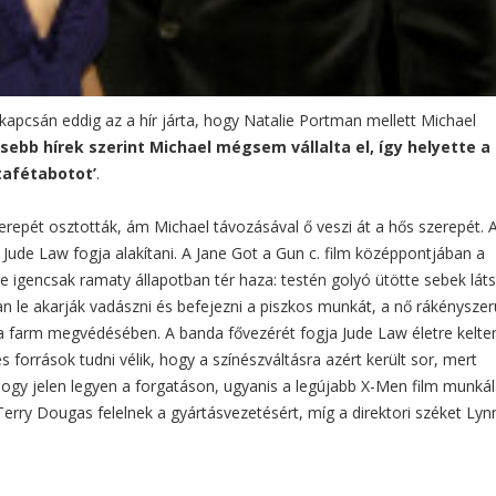
kapcsán eddig az a hír járta, hogy Natalie Portman mellett Michael
ssebb hírek szerint Michael mégsem vállalta el, így helyette 
tafétabotot’
.
repét osztották, ám Michael távozásával ő veszi át a hős szerepét. 
t Jude Law fogja alakítani. A Jane Got a Gun c. film középpontjában a
je igencsak ramaty állapotban tér haza: testén golyó ütötte sebek lát
étan le akarják vadászni és befejezni a piszkos munkát, a nő rákényszer
i a farm megvédésében. A banda fővezérét fogja Jude Law életre kelten
s források tudni vélik, hogy a színészváltásra azért került sor, mert
ogy jelen legyen a forgatáson, ugyanis a legújabb X-Men film munkál
 Terry Dougas felelnek a gyártásvezetésért, míg a direktori széket Lyn