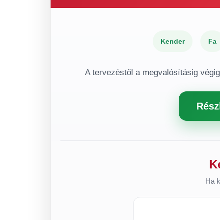
Kender
Fa
A tervezéstől a megvalósításig végi
Rész
K
Ha k