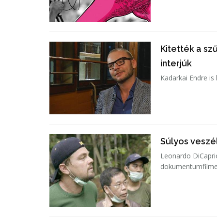
Kitették a sz
interjúk
Kadarkai Endre is 
Súlyos veszé
Leonardo DiCaprio
dokumentumfilmet