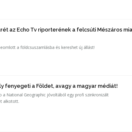
űrét az Echo Tv riporterének a felcsúti Mészáros miat
leomlott a földcsuszamlásba és kereshet új állást!
ly fenyegeti a Földet, avagy a magyar médiát!
 a National Geographic jóvoltából egy profi szinkronizált
 alkotott.