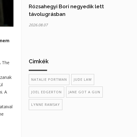
Rózsahegyi Bori negyedik lett
távolugrásban
2026.08.07
a nem
Cimkék
A The
szanak
NATALIE PORTMAN
JUDE LAW
ül
i. A
JOEL EDGERTON
JANE GOT A GUN
LYNNE RAMSAY
ataival
ne