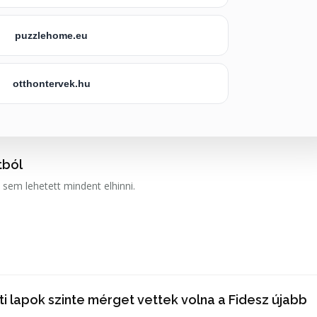
puzzlehome.eu
otthontervek.hu
tból
sem lehetett mindent elhinni.
i lapok szinte mérget vettek volna a Fidesz újabb