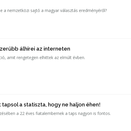
e a nemzetközi sajtó a magyar választás eredményéről?
erűbb álhírei az interneten
ió, amit rengetegen elhittek az elmúlt évben.
 tapsol a statiszta, hogy ne haljon éhen!
ésében a 22 éves fiatalembernek a taps nagyon is fontos.