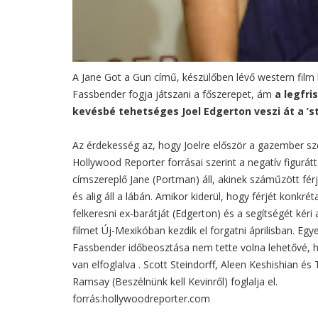
A Jane Got a Gun című, készülőben lévő western film 
Fassbender fogja játszani a főszerepet, ám
a legfri
kevésbé tehetséges Joel Edgerton veszi át a ’s
Az érdekesség az, hogy Joelre először a gazember sze
Hollywood Reporter forrásai szerint a negatív figurát
címszereplő Jane (Portman) áll, akinek száműzött fér
és alig áll a lábán. Amikor kiderül, hogy férjét konkr
felkeresni ex-barátját (Edgerton) és a segítségét kér
filmet Új-Mexikóban kezdik el forgatni áprilisban. Egye
Fassbender időbeosztása nem tette volna lehetővé, h
van elfoglalva . Scott Steindorff, Aleen Keshishian és
Ramsay (Beszélnünk kell Kevinről) foglalja el.
forrás:hollywoodreporter.com