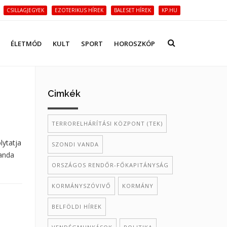
CSILLAGJEGYEK
EZOTERIKUS HÍREK
BALESET HÍREK
KP.HU
ÉLETMÓD
KULT
SPORT
HOROSZKÓP
Cimkék
TERRORELHÁRÍTÁSI KÖZPONT (TEK)
lytatja
SZONDI VANDA
Vanda
ORSZÁGOS RENDŐR-FŐKAPITÁNYSÁG
KORMÁNYSZÓVIVŐ
KORMÁNY
BELFÖLDI HÍREK