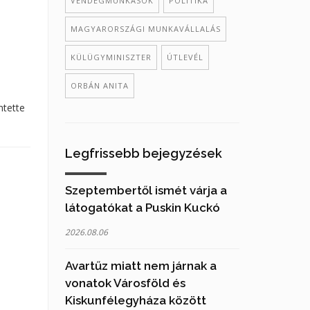
VENDÉGMUNKÁSOK
POLITIKA
MAGYARORSZÁGI MUNKAVÁLLALÁS
KÜLÜGYMINISZTER
ÚTLEVÉL
ORBÁN ANITA
ntette
Legfrissebb bejegyzések
Szeptembertől ismét várja a
látogatókat a Puskin Kuckó
2026.08.06
Avartűz miatt nem járnak a
vonatok Városföld és
Kiskunfélegyháza között