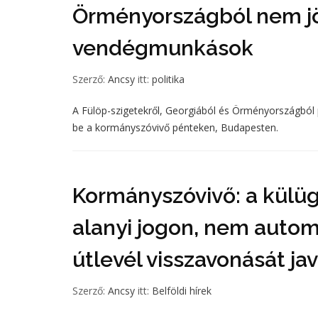
Örményországból nem j
vendégmunkások
Szerző:
Ancsy
itt:
politika
A Fülöp-szigetekről, Georgiából és Örményországból 
be a kormányszóvivő pénteken, Budapesten.
Kormányszóvivő: a külü
alanyi jogon, nem autom
útlevél visszavonását jav
Szerző:
Ancsy
itt:
Belföldi hírek