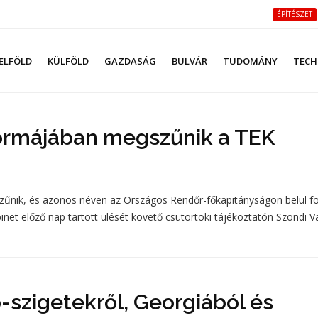
ÉPÍTÉSZET
ELFÖLD
KÜLFÖLD
GAZDASÁG
BULVÁR
TUDOMÁNY
TECH
formájában megszűnik a TEK
űnik, és azonos néven az Országos Rendőr-főkapitányságon belül fo
inet előző nap tartott ülését követő csütörtöki tájékoztatón Szondi 
-szigetekről, Georgiából és