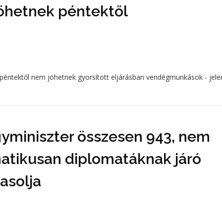
öhetnek péntektől
péntektől nem jöhetnek gyorsított eljárásban vendégmunkások - jele
gyminiszter összesen 943, nem
atikusan diplomatáknak járó
asolja