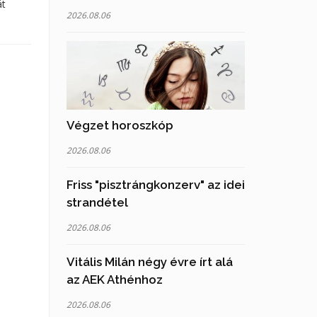
át
2026.08.06
Végzet horoszkóp
2026.08.06
Friss "pisztrángkonzerv" az idei
strandétel
2026.08.06
Vitális Milán négy évre írt alá
az AEK Athénhoz
2026.08.06