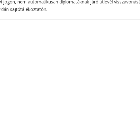
yi jogon, nem automatikusan diplomatáknak járó útlevél visszavonás
rdán sajtótájékoztatón.