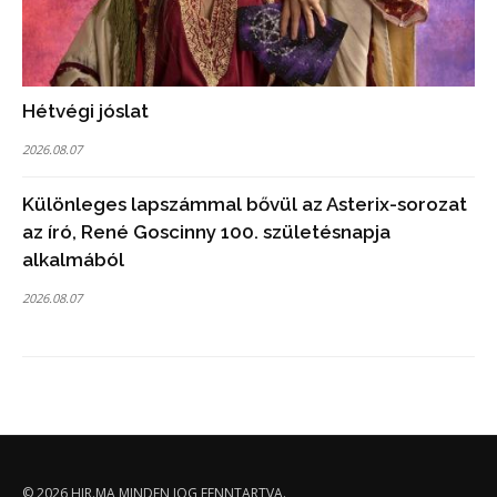
Hétvégi jóslat
2026.08.07
Különleges lapszámmal bővül az Asterix-sorozat
az író, René Goscinny 100. születésnapja
alkalmából
2026.08.07
© 2026
HIR.MA
MINDEN JOG FENNTARTVA.