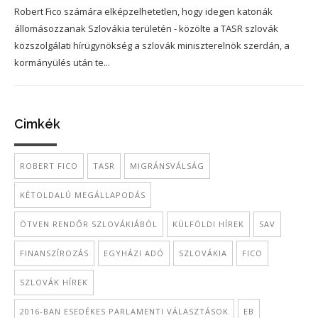
Robert Fico számára elképzelhetetlen, hogy idegen katonák
állomásozzanak Szlovákia területén - közölte a TASR szlovák
közszolgálati hírügynökség a szlovák miniszterelnök szerdán, a
kormányülés után te...
Cimkék
ROBERT FICO
TASR
MIGRÁNSVÁLSÁG
KÉTOLDALÚ MEGÁLLAPODÁS
ÖTVEN RENDŐR SZLOVÁKIÁBÓL
KÜLFÖLDI HÍREK
SAV
FINANSZÍROZÁS
EGYHÁZI ADÓ
SZLOVÁKIA
FICO
SZLOVÁK HÍREK
2016-BAN ESEDÉKES PARLAMENTI VÁLASZTÁSOK
EB