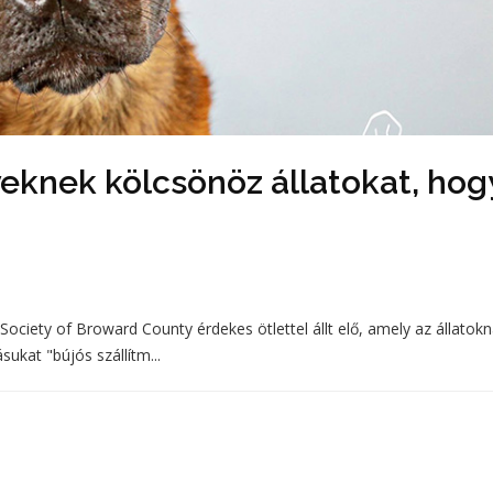
knek kölcsönöz állatokat, hog
ociety of Broward County érdekes ötlettel állt elő, amely az állatok
ukat "bújós szállítm...