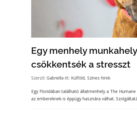
Egy menhely munkahelye
csökkentsék a stresszt
Szerző:
Gabriella
itt:
Külföld
,
Színes hírek
Egy Floridában található állatmenhely a The Humane S
az embereknek is éppúgy hasznára válhat. Szolgáltatás