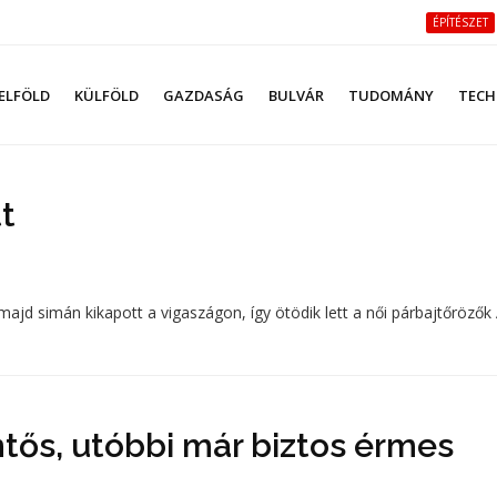
ÉPÍTÉSZET
ELFÖLD
KÜLFÖLD
GAZDASÁG
BULVÁR
TUDOMÁNY
TECH
tt
majd simán kikapott a vigaszágon, így ötödik lett a női párbajtőrözők
ntős, utóbbi már biztos érmes