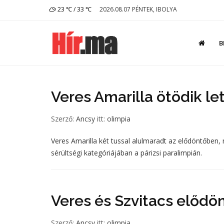
23 ℃ / 33 ℃
2026.08.07 PÉNTEK, IBOLYA
B
Veres Amarilla ötödik le
Szerző:
Ancsy
itt:
olimpia
Veres Amarilla két tussal alulmaradt az elődöntőben, 
sérültségi kategóriájában a párizsi paralimpián.
Veres és Szvitacs elődö
Szerző:
Ancsy
itt:
olimpia