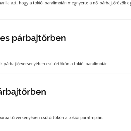
lla azt, hogy a tokiói paralimpián megnyerte a női párbajtőrözők e
mes párbajtőrben
k párbajtőrversenyében csütörtökön a tokiói paralimpián.
árbajtőrben
párbajtőrversenyében csütörtökön a tokiói paralimpián.