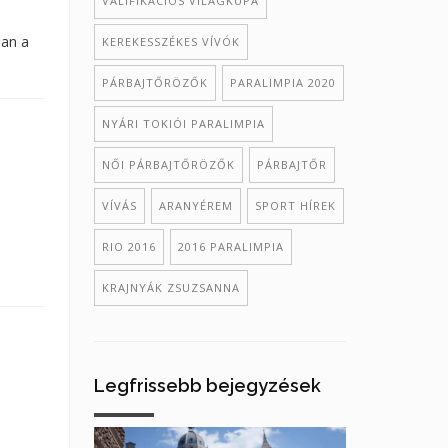
VALIFIKÁCIÓS VILÁGKUPA
ban a
KEREKESSZÉKES VÍVÓK
PÁRBAJTŐRÖZŐK
PARALIMPIA 2020
NYÁRI TOKIÓI PARALIMPIA
NŐI PÁRBAJTŐRÖZŐK
PÁRBAJTŐR
VÍVÁS
ARANYÉREM
SPORT HÍREK
RIO 2016
2016 PARALIMPIA
KRAJNYÁK ZSUZSANNA
Legfrissebb bejegyzések