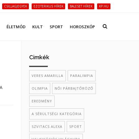
CSILLAGJEGYEK
EZOTERIKUS HÍREK
BALESET HÍREK
KP.HU
ÉLETMÓD
KULT
SPORT
HOROSZKÓP
Cimkék
VERES AMARILLA
PARALIMPIA
 A
OLIMPIA
NŐI PÁRBAJTŐRÖZŐ
EREDMÉNY
A SÉRÜLTSÉGI KATEGÓRIA
SZVITACS ALEXA
SPORT