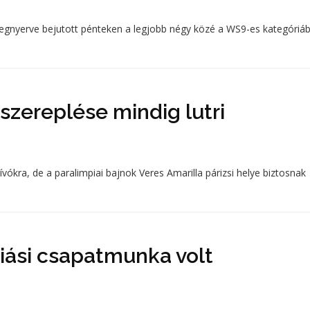
megnyerve bejutott pénteken a legjobb négy közé a WS9-es kategóriá
 szereplése mindig lutri
vókra, de a paralimpiai bajnok Veres Amarilla párizsi helye biztosnak
riási csapatmunka volt