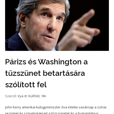
Párizs és Washington a
tűzszünet betartására
szólított fel
Szerző:
Vya
itt:
Külföld
,
18+
John Kerry amerikai külügyminiszter óva intette vasárnap a szíriai
rezsimet és szövetségeseit a tűzszünetet és a humanitárius