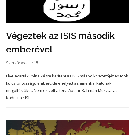
Végeztek az ISIS második
emberével
Szerző:
Vya
itt:
18+
Élve akarták volna kézre keríteni az ISIS második vezetőjét és több
kulcsfontosságú embert, de ehelyett az amerikai katonák
megölték őket. Nem ez volt a terv! Abd ar-Rahmán Musztafa al-
Kadulit az ISI...