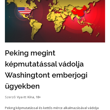
Peking megint
képmutatással vádolja
Washingtont emberjogi
ügyekben
Szerző:
Vya
itt:
Kína
,
18+
Peking képmutatással és kettős mérce alkalmazásával vádolja