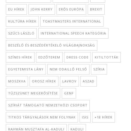
EU HÍREK
JOHN KERRY
ERŐS EURÓPA
BREXIT
KULTÚRA HÍREK
TOASTMASTERS INTERNATIONAL
SZŰCS LÁSZLÓ
INTERNATIONAL SPEECH KATEGÓRIA
BESZÉLŐ ÉS BESZÉDÉRTÉKELŐ VILÁGBAJNOKSÁG
SZÍNES HÍREK
EDZŐTEREM
DRESS CODE
KITILTOTTÁK
EGYETEMISTA LÁNY
NEM ODAILLŐ FELSŐ
SZÍRIA
MOSZKVA
OROSZ HÍREK
LAVROV
ASZAD
TŰZSZÜNET MEGERŐSÍTÉSE
GENF
SZÍRIÁT TÁMOGATÓ NEMZETKÖZI CSOPORT
TITKOS TÁRGYALÁSOK NEM FOLYNAK
ISIS
+18 HÍREK
RAHMÁN MUSZTAFA AL-KADULI
KADULI