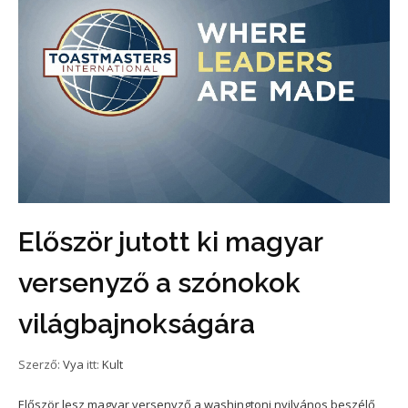
Először jutott ki magyar
versenyző a szónokok
világbajnokságára
Szerző:
Vya
itt:
Kult
Először lesz magyar versenyző a washingtoni nyilvános beszélő