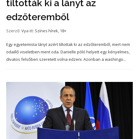
tiltották ki a lányt az
edzőteremből
Szerző:
Vya
itt:
Színes hírek
,
18+
Egy egyetemista lányt azért tiltottak ki az edzőteremből, mert nem
odaillő viseletben ment oda. Danielle póló helyett egy kényelmes,
divatos felsőben szeretett volna edzeni. Azonban a washingo...