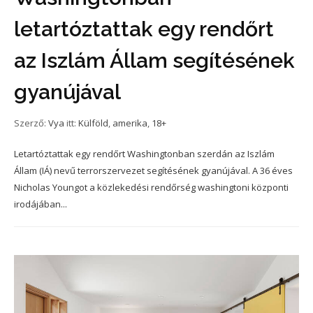
letartóztattak egy rendőrt
az Iszlám Állam segítésének
gyanújával
Szerző:
Vya
itt:
Külföld
,
amerika
,
18+
Letartóztattak egy rendőrt Washingtonban szerdán az Iszlám
Állam (IÁ) nevű terrorszervezet segítésének gyanújával. A 36 éves
Nicholas Youngot a közlekedési rendőrség washingtoni központi
irodájában...