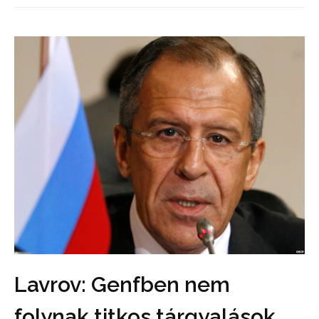
Lavrov: Genfben nem
folynak titkos tárgyalások