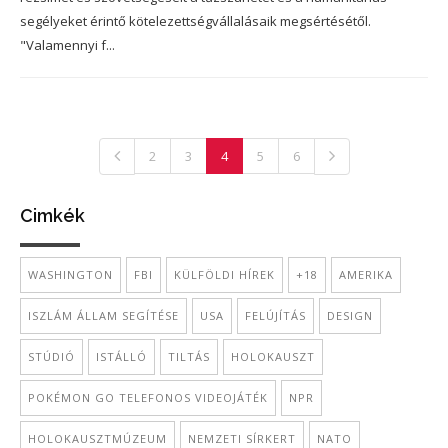
segélyeket érintő kötelezettségvállalásaik megsértésétől.
"Valamennyi f...
2
3
4
5
6
Cimkék
WASHINGTON
FBI
KÜLFÖLDI HÍREK
+18
AMERIKA
ISZLÁM ÁLLAM SEGÍTÉSE
USA
FELÚJÍTÁS
DESIGN
STÚDIÓ
ISTÁLLÓ
TILTÁS
HOLOKAUSZT
POKÉMON GO TELEFONOS VIDEOJÁTÉK
NPR
HOLOKAUSZTMÚZEUM
NEMZETI SÍRKERT
NATO