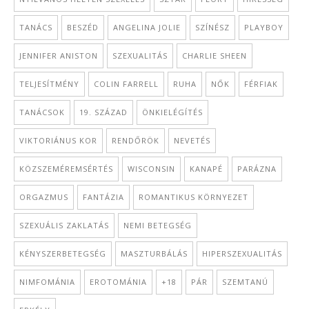
TANÁCS
BESZÉD
ANGELINA JOLIE
SZÍNÉSZ
PLAYBOY
JENNIFER ANISTON
SZEXUALITÁS
CHARLIE SHEEN
TELJESÍTMÉNY
COLIN FARRELL
RUHA
NŐK
FÉRFIAK
TANÁCSOK
19. SZÁZAD
ÖNKIELÉGÍTÉS
VIKTORIÁNUS KOR
RENDŐRÖK
NEVETÉS
KÖZSZEMÉREMSÉRTÉS
WISCONSIN
KANAPÉ
PARÁZNA
ORGAZMUS
FANTÁZIA
ROMANTIKUS KÖRNYEZET
SZEXUÁLIS ZAKLATÁS
NEMI BETEGSÉG
KÉNYSZERBETEGSÉG
MASZTURBÁLÁS
HIPERSZEXUALITÁS
NIMFOMÁNIA
EROTOMÁNIA
+18
PÁR
SZEMTANÚ