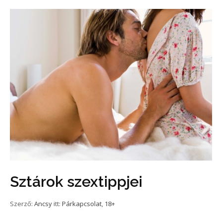
Sztárok szextippjei
Szerző:
Ancsy
itt:
Párkapcsolat
,
18+