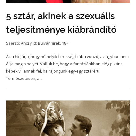
5 sztár, akinek a szexuális
teljesítménye kiábrándító
Szerző:
Ancsy
itt:
Bulvár hírek
,
18+
Az a hír járja, hogy némelyik híresség hiába vonzó, az ágyban nem
állja meg a helyét. Valljuk be, hogy a fantáziánkban elég pikáns
képek villannak fel, ha rajongunk egy-egy sztárért!
Természetesen, a...