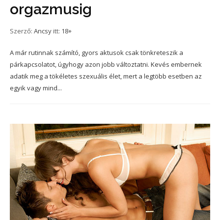
orgazmusig
Szerző:
Ancsy
itt:
18+
A már rutinnak számító, gyors aktusok csak tönkreteszik a
párkapcsolatot, úgyhogy azon jobb változtatni. Kevés embernek
adatik meg a tökéletes szexuális élet, mert a legtöbb esetben az
egyik vagy mind...