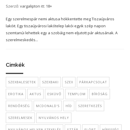
Szerző:
vargalipton
itt:
18+
Egy szerelmespár nemi aktusa hökkentette meg Tiszaújváros
lakóit. Egy tiszaújvárosi lakótelep lakói egyik szép napon
szemtanúi lehettek egy a szobáig nem eljutott pár aktusának. A
szerelmeskedés...
Cimkék
SZEXBALESETEK
SZEXBAKI
SZEX
PÁRKAPCSOLAT
EROTIKA
AKTUS
ESKÜVŐ
TEMPLOM
BÍRÓSÁG
RENDŐRSÉG
MCDONALD'S
HÍD
SZERETKEZÉS
SZERELMESEK
NYILVÁNOS HELY
NYILVÁNOS HELYEN SZEXELÉS
SZTÁR
FLÖRT
HÍRESSÉG