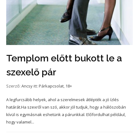
Templom előtt bukott le a
szexelő pár
Szerző:
Ancsy
itt:
Párkapcsolat
,
18+
A legfurcsább helyek, ahol a szerelmesek átlépték a jó ízlés
határát.Ha szexről van szó, akkor jól tudjuk, hogy a hálószobán
kívül is egymásnak eshetünk a párunkkal. Előfordulhat például,
hogy valamel...