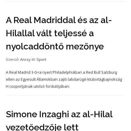
A Real Madriddal és az al-
Hilallal vált teljessé a
nyolcaddöntő mezőnye
Szerző:
Ancsy
itt:
Sport
A Real Madrid 3-0-ra nyert Philadelphiában a Red Bull Salzburg
ellen az Egyesült Államokban zajló labdarúgó-klubvilágbajnokság
H csoportjának utolsó fordulójában.
Simone Inzaghi az al-Hilal
vezetőedzője lett