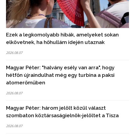
Ezek a legkomolyabb hibák, amelyeket sokan
elkövetnek, ha hőhullám idején utaznak
2026.08.07
Magyar Péter: "halvány esély van arra", hogy
hétfőn újraindulhat még egy turbina a paksi
atomerőműben
2026.08.07
Magyar Péter: három jelölt közül választ
szombaton köztársaságielnök-jelöltet a Tisza
2026.08.07