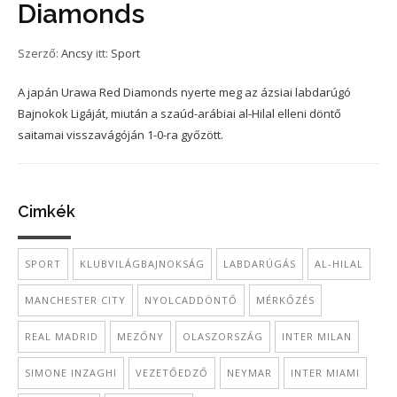
Diamonds
Szerző:
Ancsy
itt:
Sport
A japán Urawa Red Diamonds nyerte meg az ázsiai labdarúgó
Bajnokok Ligáját, miután a szaúd-arábiai al-Hilal elleni döntő
saitamai visszavágóján 1-0-ra győzött.
Cimkék
SPORT
KLUBVILÁGBAJNOKSÁG
LABDARÚGÁS
AL-HILAL
MANCHESTER CITY
NYOLCADDÖNTŐ
MÉRKŐZÉS
REAL MADRID
MEZŐNY
OLASZORSZÁG
INTER MILAN
SIMONE INZAGHI
VEZETŐEDZŐ
NEYMAR
INTER MIAMI