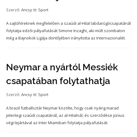
Szerző:
Ancsy
itt:
Sport
A sajtóhíreknek megfelelően a szaúdi al-Hilal labdarúgócsapatánál
folytatja edzői pályafutását Simone Inzaghi, aki múlt szombaton
még a Bajnokok Ligája döntőjében irányította az Internazionalét.
Neymar a nyártól Messiék
csapatában folytathatja
Szerző:
Ancsy
itt:
Sport
A brazil futballsztár Neymar közölte, hogy csak nyárig marad
jelenlegi szaúdi csapatánál, az al-Hilalnál, és szerződése június
végi lejártával az Inter Miamiban folytatja pályafutását.