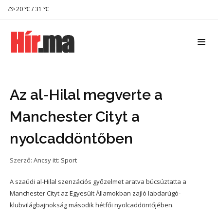
20 ℃ / 31 ℃
Az al-Hilal megverte a
Manchester Cityt a
nyolcaddöntőben
Szerző:
Ancsy
itt:
Sport
A szaúdi al-Hilal szenzációs győzelmet aratva búcsúztatta a
Manchester Cityt az Egyesült Államokban zajló labdarúgó-
klubvilágbajnokság második hétfői nyolcaddöntőjében.