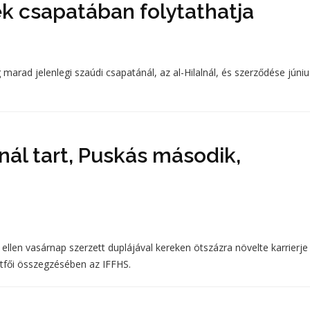
k csapatában folytathatja
 marad jelenlegi szaúdi csapatánál, az al-Hilalnál, és szerződése júniu
nál tart, Puskás második,
 ellen vasárnap szerzett duplájával kereken ötszázra növelte karrierje
étfői összegzésében az IFFHS.