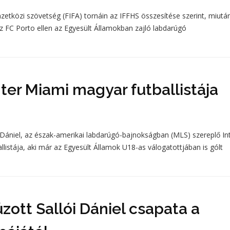
zetközi szövetség (FIFA) tornáin az IFFHS összesítése szerint, miutá
az FC Porto ellen az Egyesült Államokban zajló labdarúgó
nter Miami magyar futballistája
 Dániel, az észak-amerikai labdarúgó-bajnokságban (MLS) szereplő In
stája, aki már az Egyesült Államok U18-as válogatottjában is gólt
ott Sallói Dániel csapata a