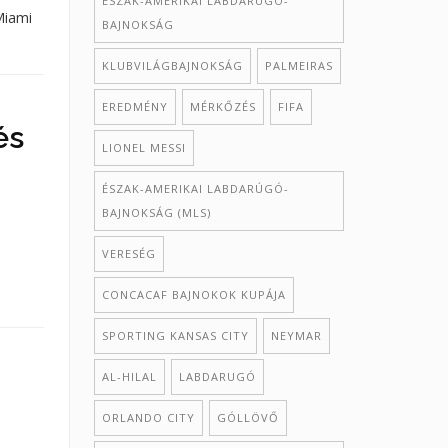
ÉSZAK-AMERIKAI LABDARÚGÓ-
Miami
BAJNOKSÁG
KLUBVILÁGBAJNOKSÁG
PALMEIRAS
EREDMÉNY
MÉRKŐZÉS
FIFA
és
LIONEL MESSI
ÉSZAK-AMERIKAI LABDARÚGÓ-
BAJNOKSÁG (MLS)
VERESÉG
CONCACAF BAJNOKOK KUPÁJA
SPORTING KANSAS CITY
NEYMAR
AL-HILAL
LABDARUGÓ
ORLANDO CITY
GÓLLÖVŐ