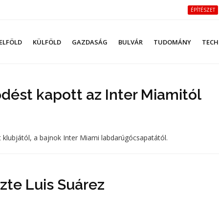
ÉPÍTÉSZET
ELFÖLD
KÜLFÖLD
GAZDASÁG
BULVÁR
TUDOMÁNY
TECH
ődést kapott az Inter Miamitól
t klubjától, a bajnok Inter Miami labdarúgócsapatától.
zte Luis Suárez