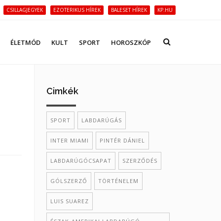
CSILLAGJEGYEK
EZOTERIKUS HÍREK
BALESET HÍREK
KP.HU
ÉLETMÓD
KULT
SPORT
HOROSZKÓP
Cimkék
SPORT
LABDARÚGÁS
INTER MIAMI
PINTÉR DÁNIEL
LABDARÚGÓCSAPAT
SZERZŐDÉS
GÓLSZERZŐ
TÖRTÉNELEM
LUIS SUAREZ