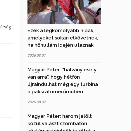
térség
Ezek a legkomolyabb hibák,
amelyeket sokan elkövetnek,
ha hőhullám idején utaznak
2026.08.07
Magyar Péter: "halvány esély
van arra", hogy hétfőn
újraindulhat még egy turbina
a paksi atomerőműben
2026.08.07
Magyar Péter: három jelölt
közül választ szombaton
köztársaságielnök-jelöltet a