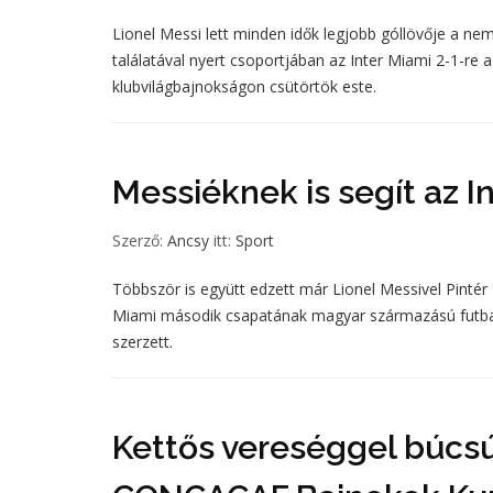
Lionel Messi lett minden idők legjobb góllövője a nem
találatával nyert csoportjában az Inter Miami 2-1-re 
klubvilágbajnokságon csütörtök este.
Messiéknek is segít az I
Szerző:
Ancsy
itt:
Sport
Többször is együtt edzett már Lionel Messivel Pintér
Miami második csapatának magyar származású futballi
szerzett.
Kettős vereséggel búcsúz