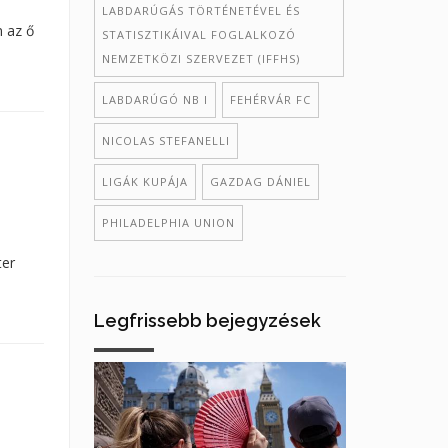
LABDARÚGÁS TÖRTÉNETÉVEL ÉS
n az ő
STATISZTIKÁIVAL FOGLALKOZÓ
NEMZETKÖZI SZERVEZET (IFFHS)
LABDARÚGÓ NB I
FEHÉRVÁR FC
NICOLAS STEFANELLI
LIGÁK KUPÁJA
GAZDAG DÁNIEL
PHILADELPHIA UNION
ter
Legfrissebb bejegyzések