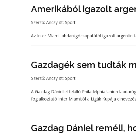
Amerikából igazolt argen
Szerző:
Ancsy
itt:
Sport
Az Inter Miami labdarúgócsapatától igazolt argentin 
Gazdagék sem tudták me
Szerző:
Ancsy
itt:
Sport
A Gazdag Dániellel felálló Philadelphia Union labdar
foglalkoztató Inter Miamitól a Ligák Kupája elnevezé
Gazdag Dániel reméli, h