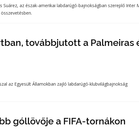
uis Suárez, az észak-amerikai labdarúgó-bajnokságban szereplő Inter 
z összevetésben.
tban, továbbjutott a Palmeiras 
sszal az Egyesült Államokban zajló labdarúgó-klubvilágbajnokság
bb góllövője a FIFA-tornákon