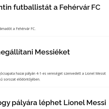
tin futballistát a Fehérvár FC
támadót a Fehérvár FC.
gállítani Messiéket
úgócsapata hazai pályán 4-1-es vereséget szenvedett a Lionel Messit
sű sorozat elődöntőjében.
ogy pályára léphet Lionel Messi