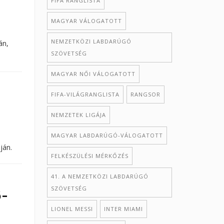
FIFA RANGLISTA
MAGYAR VÁLOGATOTT
NEMZETKÖZI LABDARÚGÓ
án,
SZÖVETSÉG
MAGYAR NŐI VÁLOGATOTT
FIFA-VILÁGRANGLISTA
RANGSOR
NEMZETEK LIGÁJA
MAGYAR LABDARÚGÓ-VÁLOGATOTT
ján.
FELKÉSZÜLÉSI MÉRKŐZÉS
41. A NEMZETKÖZI LABDARÚGÓ
SZÖVETSÉG
6-
LIONEL MESSI
INTER MIAMI