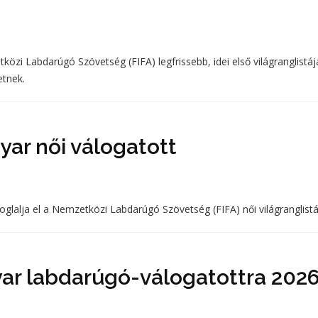
özi Labdarúgó Szövetség (FIFA) legfrissebb, idei első világranglistáj
etnek.
yar női válogatott
foglalja el a Nemzetközi Labdarúgó Szövetség (FIFA) női világranglistá
ar labdarúgó-válogatottra 202