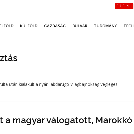
ÉPÍTÉSZET
ELFÖLD
KÜLFÖLD
GAZDASÁG
BULVÁR
TUDOMÁNY
TECH
ztás
rulta után kialakult a nyári labdarúgó-világbajnokság végleges
et a magyar válogatott, Marokkó