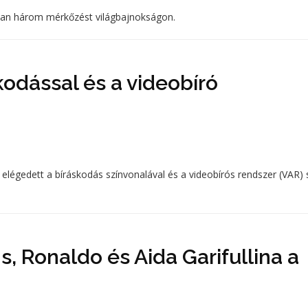
tban három mérkőzést világbajnokságon.
kodással és a videobíró
légedett a bíráskodás színvonalával és a videobírós rendszer (VAR) 
, Ronaldo és Aida Garifullina a