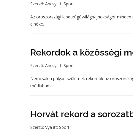
Szerző:
Ancsy
itt:
Sport
Az oroszországi labdarúgó-világbajnokságot minden i
elnöke.
Rekordok a közösségi 
Szerző:
Ancsy
itt:
Sport
Nemcsak a pályán születnek rekordok az oroszorszá
médiában is.
Horvát rekord a soroza
Szerző:
Vya
itt:
Sport