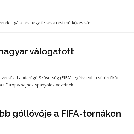
ek Ligája- és négy felkészülési mérkőzés vár.
magyar válogatott
zetközi Labdarúgó Szövetség (FIFA) legfrissebb, csütörtökön
r az Európa-bajnok spanyolok vezetnek.
bb góllövője a FIFA-tornákon