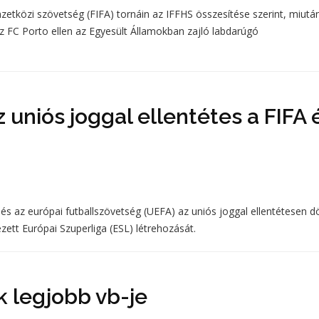
zetközi szövetség (FIFA) tornáin az IFFHS összesítése szerint, miutá
az FC Porto ellen az Egyesült Államokban zajló labdarúgó
 uniós joggal ellentétes a FIFA 
 és az európai futballszövetség (UEFA) az uniós joggal ellentétesen d
tt Európai Szuperliga (ESL) létrehozását.
k legjobb vb-je