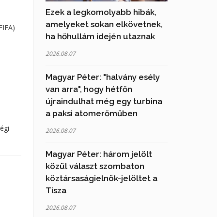
Ezek a legkomolyabb hibák,
amelyeket sokan elkövetnek,
FIFA)
ha hőhullám idején utaznak
2026.08.07
Magyar Péter: "halvány esély
van arra", hogy hétfőn
újraindulhat még egy turbina
a paksi atomerőműben
égi
2026.08.07
Magyar Péter: három jelölt
közül választ szombaton
köztársaságielnök-jelöltet a
Tisza
2026.08.07