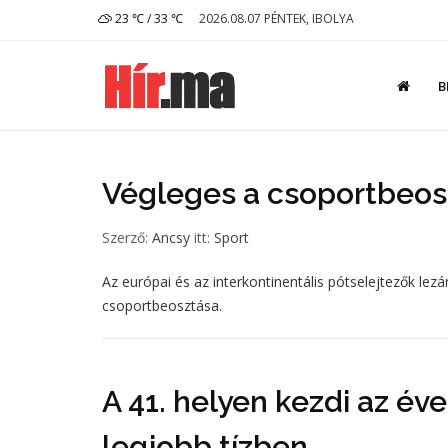
23 ℃ / 33 ℃
2026.08.07 PÉNTEK, IBOLYA
B
Végleges a csoportbeos
Szerző:
Ancsy
itt:
Sport
Az európai és az interkontinentális pótselejtezők lezá
csoportbeosztása.
A 41. helyen kezdi az év
legjobb tízben