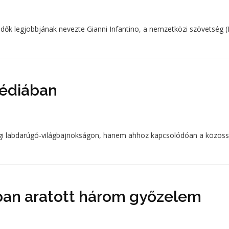
dők legjobbjának nevezte Gianni Infantino, a nemzetközi szövetség (
médiában
gi labdarúgó-világbajnokságon, hanem ahhoz kapcsolódóan a közöss
tban aratott három győzelem