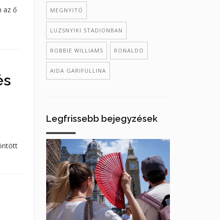
n az ő
MEGNYITÓ
LUZSNYIKI STADIONBAN
ROBBIE WILLIAMS
RONALDO
AIDA GARIFULLINA
és
Legfrissebb bejegyzések
öntött