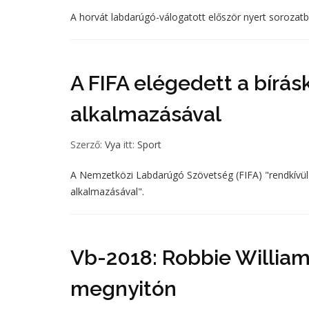
A horvát labdarúgó-válogatott először nyert soroza
A FIFA elégedett a bírás
alkalmazásával
Szerző:
Vya
itt:
Sport
A Nemzetközi Labdarúgó Szövetség (FIFA) "rendkívül e
alkalmazásával".
Vb-2018: Robbie Williams
megnyitón