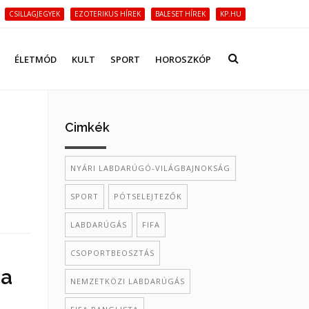
CSILLAGJEGYEK
EZOTERIKUS HÍREK
BALESET HÍREK
KP.HU
ÉLETMÓD
KULT
SPORT
HOROSZKÓP
Cimkék
NYÁRI LABDARÚGÓ-VILÁGBAJNOKSÁG
SPORT
PÓTSELEJTEZŐK
LABDARÚGÁS
FIFA
CSOPORTBEOSZTÁS
 a
NEMZETKÖZI LABDARÚGÁS