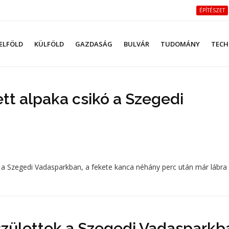
ÉPÍTÉSZET
ELFÖLD
KÜLFÖLD
GAZDASÁG
BULVÁR
TUDOMÁNY
TECH
ett alpaka csikó a Szegedi
 a Szegedi Vadasparkban, a fekete kanca néhány perc után már lábra is
születtek a Szegedi Vadasparkb