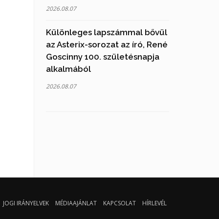
2026.08.07
Különleges lapszámmal bővül
az Asterix-sorozat az író, René
Goscinny 100. születésnapja
alkalmából
2026.08.07
JOGI IRÁNYELVEK
MÉDIAAJÁNLAT
KAPCSOLAT
HÍRLEVÉL