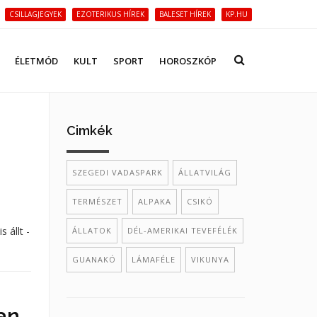
CSILLAGJEGYEK
EZOTERIKUS HÍREK
BALESET HÍREK
KP.HU
ÉLETMÓD
KULT
SPORT
HOROSZKÓP
Cimkék
SZEGEDI VADASPARK
ÁLLATVILÁG
TERMÉSZET
ALPAKA
CSIKÓ
 állt -
ÁLLATOK
DÉL-AMERIKAI TEVEFÉLÉK
GUANAKÓ
LÁMAFÉLE
VIKUNYA
an