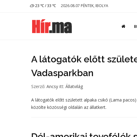
23 ℃ / 33 ℃
2026.08.07 PÉNTEK, IBOLYA
B
A látogatók előtt szület
Vadasparkban
Szerző:
Ancsy
itt:
Állatvilág
A látogatók előtt született alpaka csikó (Lama pacos)
közölte közösségi oldalán az állatkert.
Dél-amerikai tevefélék 