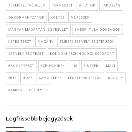
TERMÉSZETVÉDELEM
TERMÉSZET
ÁLLATOK
LAKOSSÁG
ÖNKORMÁNYZATOK
KÖLTÉS
MŰFÉSZEK
MAGYAR MADÁRTANI EGYESÜLET
EMBERI TULAJDONSÁGOK
KÉPES TESZT
MAGÁNY
EMBERI SZEMÉLYISÉGTÍPUSOK
SZEMÉLYISÉGTESZT
LONDONI PSZICHOLÓGUSCSOPORT
BAGOLYTESZT
SZÍNES HÍREK
+18
EINSTEIN
MACI
2015
HOAX
KAMU KÉPEK
FEKETE OROSZLÁN
BAGOLY
KAMERA
ÉSZREVESZ
Legfrissebb bejegyzések