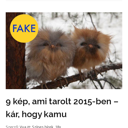
9 kép, ami tarolt 2015-ben –
kár, hogy kamu
Szerző:
Vya
itt:
Színes hírek
,
18+