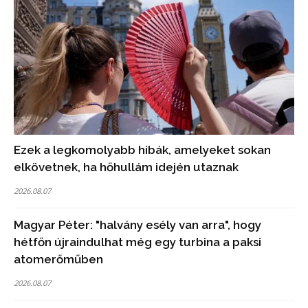
Ezek a legkomolyabb hibák, amelyeket sokan
elkövetnek, ha hőhullám idején utaznak
2026.08.07
Magyar Péter: "halvány esély van arra", hogy
hétfőn újraindulhat még egy turbina a paksi
atomerőműben
2026.08.07