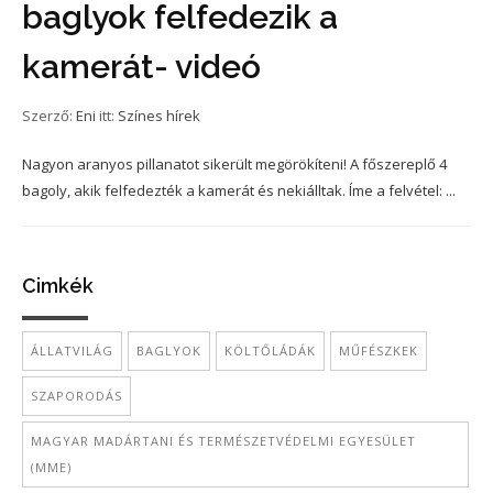
baglyok felfedezik a
kamerát- videó
Szerző:
Eni
itt:
Színes hírek
Nagyon aranyos pillanatot sikerült megörökíteni! A főszereplő 4
bagoly, akik felfedezték a kamerát és nekiálltak. Íme a felvétel: ...
Cimkék
ÁLLATVILÁG
BAGLYOK
KÖLTŐLÁDÁK
MŰFÉSZKEK
SZAPORODÁS
MAGYAR MADÁRTANI ÉS TERMÉSZETVÉDELMI EGYESÜLET
(MME)