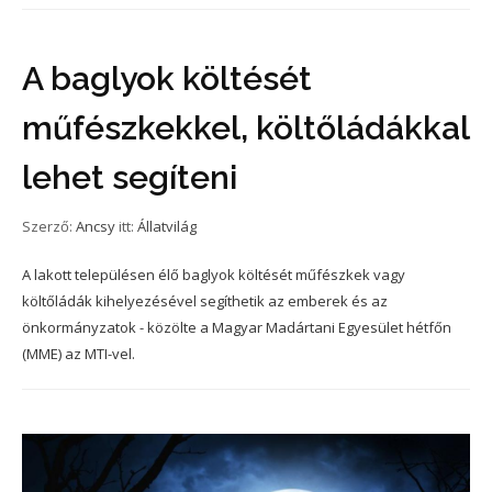
A baglyok költését
műfészkekkel, költőládákkal
lehet segíteni
Szerző:
Ancsy
itt:
Állatvilág
A lakott településen élő baglyok költését műfészkek vagy
költőládák kihelyezésével segíthetik az emberek és az
önkormányzatok - közölte a Magyar Madártani Egyesület hétfőn
(MME) az MTI-vel.