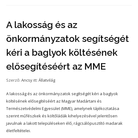
A lakosság és az
önkormányzatok segítségét
kéri a baglyok költésének
elősegítéséért az MME
Szerző:
Ancsy
itt:
Állatvilág
A lakosság és az önkormányzatok segítségét kéri a baglyok
költésének elősegítéséért az Magyar Madártani és
Természetvédelmi Egyesület (MME), amelynek tájékoztatása
szerint műfészkek és költőládák kihelyezésével jelentősen
javulnak a lakott településeken élő, rágcsálópusztító madarak
életfeltételei.