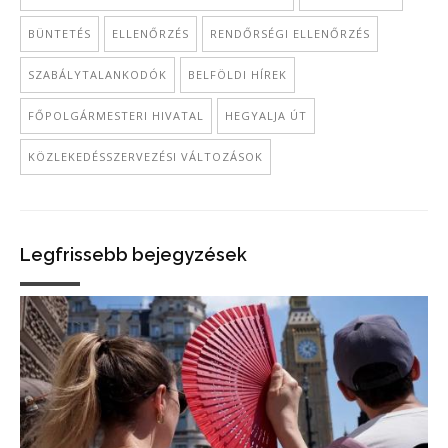
BÜNTETÉS
ELLENŐRZÉS
RENDŐRSÉGI ELLENŐRZÉS
SZABÁLYTALANKODÓK
BELFÖLDI HÍREK
FŐPOLGÁRMESTERI HIVATAL
HEGYALJA ÚT
KÖZLEKEDÉSSZERVEZÉSI VÁLTOZÁSOK
Legfrissebb bejegyzések