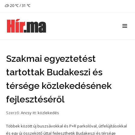
20 ℃ / 31 ℃
Szakmai egyeztetést
tartottak Budakeszi és
térsége közlekedésének
fejlesztéséről
Szerző:
Ancsy
itt:
közlekedés
Többek között új buszsávokkal és P+R parkolóval, útfelújításokkal
és egy új összekötő úttal fejleszthetik Budakeszi és térsége