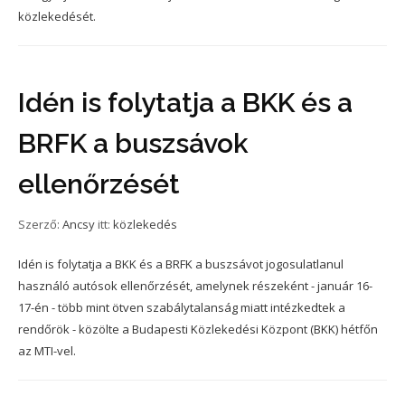
közlekedését.
Idén is folytatja a BKK és a
BRFK a buszsávok
ellenőrzését
Szerző:
Ancsy
itt:
közlekedés
Idén is folytatja a BKK és a BRFK a buszsávot jogosulatlanul
használó autósok ellenőrzését, amelynek részeként - január 16-
17-én - több mint ötven szabálytalanság miatt intézkedtek a
rendőrök - közölte a Budapesti Közlekedési Központ (BKK) hétfőn
az MTI-vel.