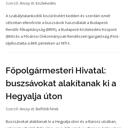
Szerző:
Ancsy
itt:
közlekedés
A szabálytalankodók kiszűréséért kedden és szerdán ismét
célzottan ellenőrizte a buszsávok használatát a Budapesti
Rendőr-főkapitányság (BRFK), a Budapesti Közlekedési Központ
(BKK) és a Fővárosi Önkormányzati Rendészeti Igazgatóság (Föri) -
tájékoztatta a BKK pénteken az MTI-t.
Főpolgármesteri Hivatal:
buszsávokat alakítanak ki a
Hegyalja úton
Szerző:
Ancsy
itt:
Belföldi hírek
Buszsávokat alakítanak ki a Hegyalja úton és a Baross utcában,