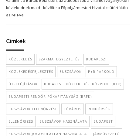
valamint a Bartók Béla úton, az autóbuszok a villamosvágányokon
közlekednek majd - közölte a Főpolgármesteri Hivatal csütörtökön
az MTI-vel.
Cimkék
KÖZLEKEDÉS
SZAKMAI EGYEZTETÉS
BUDAKESZI
KÖZLEKEDÉSFEJLESZTÉS
BUSZSÁVOK
P+R PARKOLÓ
ÚTFELÚJÍTÁSOK
BUDAPESTI KÖZLEKEDÉSI KÖZPONT (BKK)
BUDAPESTI RENDŐR-FŐKAPITÁNYSÁG (BRFK)
BUSZSÁVOK ELLENŐRZÉSE
FŐVÁROS
RENDŐRSÉG
ELLENŐRIZÉS
BUSZSÁVOK HASZNÁLATA
BUDAPEST
BUSZSÁVOK JOGOSULATLAN HASZNÁLATA
JÁRMŰVEZETŐ