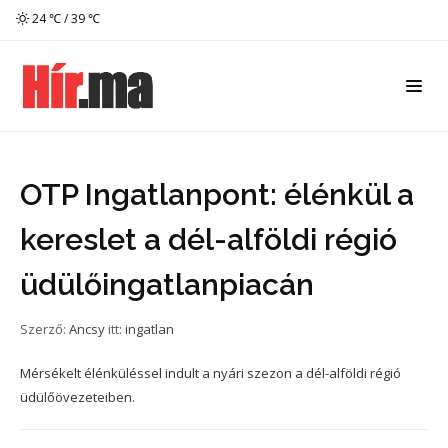
24 ℃ / 39 ℃
OTP Ingatlanpont: élénkül a
kereslet a dél-alföldi régió
üdülőingatlanpiacán
Szerző:
Ancsy
itt:
ingatlan
Mérsékelt élénküléssel indult a nyári szezon a dél-alföldi régió
üdülőövezeteiben.