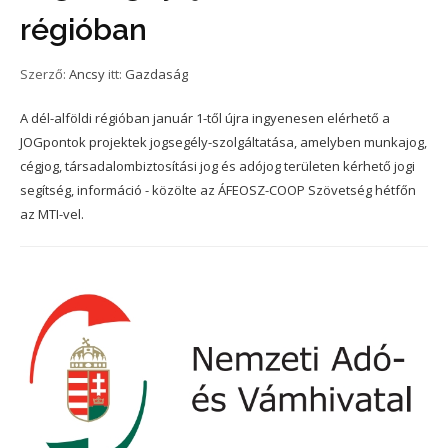
régióban
Szerző:
Ancsy
itt:
Gazdaság
A dél-alföldi régióban január 1-től újra ingyenesen elérhető a
JOGpontok projektek jogsegély-szolgáltatása, amelyben munkajog,
cégjog, társadalombiztosítási jog és adójog területen kérhető jogi
segítség, információ - közölte az ÁFEOSZ-COOP Szövetség hétfőn
az MTI-vel.