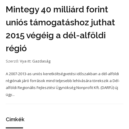
Mintegy 40 milliárd forint
uniós támogatáshoz juthat
2015 végéig a dél-alföldi
régió
Szerző:
Vya
itt:
Gazdaság
A 2007-2013-as uniós keretköltségvetési időszakban a dél-alföldi
régiónak járó források mind teljesebb lehívására törekszik a Dél-
alföldi Regionális Fejlesztési Ügynökség Nonprofit Kft. (DARFÜ) új
ügy...
Cimkék