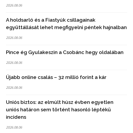
2026.08.06
A holdsarló és a Fiastyúk csillagainak
együttállását lehet megfigyelni péntek hajnalban
2026.08.06
Pince ég Gyulakeszin a Csobánc hegy oldalában
2026.08.06
Újabb online csalás – 32 millió forint a kár
2026.08.06
Uniós biztos: az elmúlt húsz évben egyetlen
uniós határon sem történt hasonló léptékű
incidens
2026.08.06