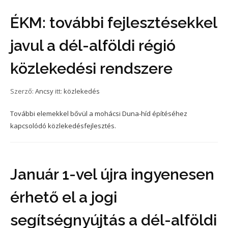
ÉKM: további fejlesztésekkel
javul a dél-alföldi régió
közlekedési rendszere
Szerző:
Ancsy
itt:
közlekedés
További elemekkel bővül a mohácsi Duna-híd építéséhez
kapcsolódó közlekedésfejlesztés.
Január 1-vel újra ingyenesen
érhető el a jogi
segítségnyújtás a dél-alföldi