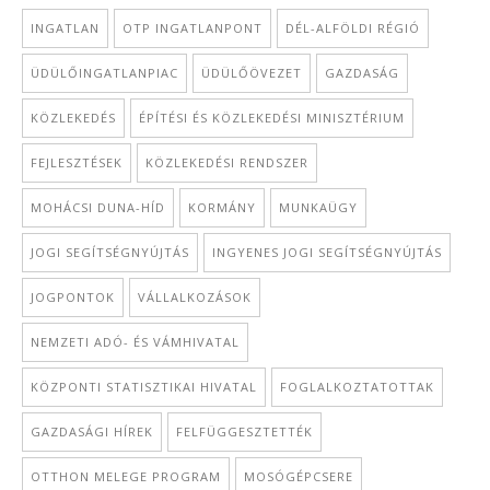
INGATLAN
OTP INGATLANPONT
DÉL-ALFÖLDI RÉGIÓ
ÜDÜLŐINGATLANPIAC
ÜDÜLŐÖVEZET
GAZDASÁG
KÖZLEKEDÉS
ÉPÍTÉSI ÉS KÖZLEKEDÉSI MINISZTÉRIUM
FEJLESZTÉSEK
KÖZLEKEDÉSI RENDSZER
MOHÁCSI DUNA-HÍD
KORMÁNY
MUNKAÜGY
JOGI SEGÍTSÉGNYÚJTÁS
INGYENES JOGI SEGÍTSÉGNYÚJTÁS
JOGPONTOK
VÁLLALKOZÁSOK
NEMZETI ADÓ- ÉS VÁMHIVATAL
KÖZPONTI STATISZTIKAI HIVATAL
FOGLALKOZTATOTTAK
GAZDASÁGI HÍREK
FELFÜGGESZTETTÉK
OTTHON MELEGE PROGRAM
MOSÓGÉPCSERE