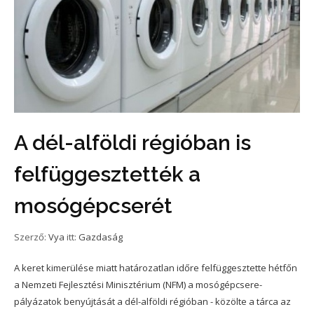
A dél-alföldi régióban is
felfüggesztették a
mosógépcserét
Szerző:
Vya
itt:
Gazdaság
A keret kimerülése miatt határozatlan időre felfüggesztette hétfőn
a Nemzeti Fejlesztési Minisztérium (NFM) a mosógépcsere-
pályázatok benyújtását a dél-alföldi régióban - közölte a tárca az