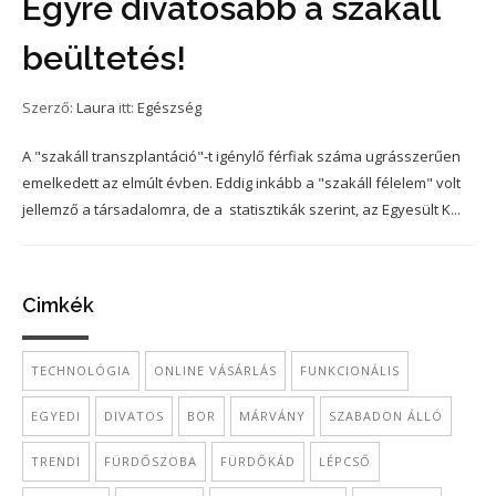
Egyre divatosabb a szakáll
beültetés!
Szerző:
Laura
itt:
Egészség
A "szakáll transzplantáció"-t igénylő férfiak száma ugrásszerűen
emelkedett az elmúlt évben. Eddig inkább a "szakáll félelem" volt
jellemző a társadalomra, de a statisztikák szerint, az Egyesült K...
Cimkék
TECHNOLÓGIA
ONLINE VÁSÁRLÁS
FUNKCIONÁLIS
EGYEDI
DIVATOS
BOR
MÁRVÁNY
SZABADON ÁLLÓ
TRENDI
FÜRDŐSZOBA
FÜRDŐKÁD
LÉPCSŐ