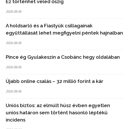
Ez történhet veled őszig
2026.08.06
A holdsarló és a Fiastyúk csillagainak
együttállását lehet megfigyelni péntek hajnalban
2026.08.06
Pince ég Gyulakeszin a Csobánc hegy oldalában
2026.08.06
Újabb online csalás – 32 millió forint a kár
2026.08.06
Uniós biztos: az elmúlt húsz évben egyetlen
uniós határon sem történt hasonló léptékű
incidens