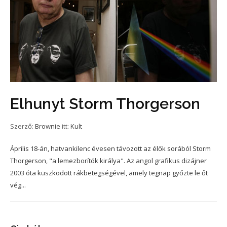
Elhunyt Storm Thorgerson
Szerző:
Brownie
itt:
Kult
Április 18-án, hatvankilenc évesen távozott az élők sorából Storm
Thorgerson, "a lemezborítók királya". Az angol grafikus dizájner
2003 óta küszködött rákbetegségével, amely tegnap győzte le őt
vég...