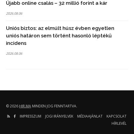
Újabb online csalás – 32 millió forint a kár
2026.08.06
Uniós biztos: az elmúlt húsz évben egyetlen
uniós határon sem történt hasonló léptékű
incidens
2026.08.06
© 2026
HIR.MA
MINDEN JOG FENNTARTVA.
IMPRESSZUM
JOGI IRÁNYELVEK
MÉDIAAJÁNLAT
KAPCSOLAT
HÍRLEVÉL