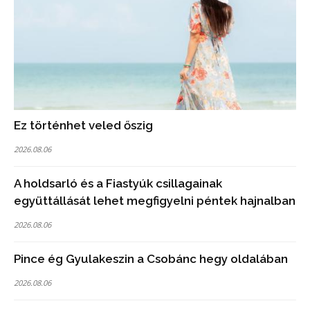
Ez történhet veled őszig
2026.08.06
A holdsarló és a Fiastyúk csillagainak
együttállását lehet megfigyelni péntek hajnalban
2026.08.06
Pince ég Gyulakeszin a Csobánc hegy oldalában
2026.08.06