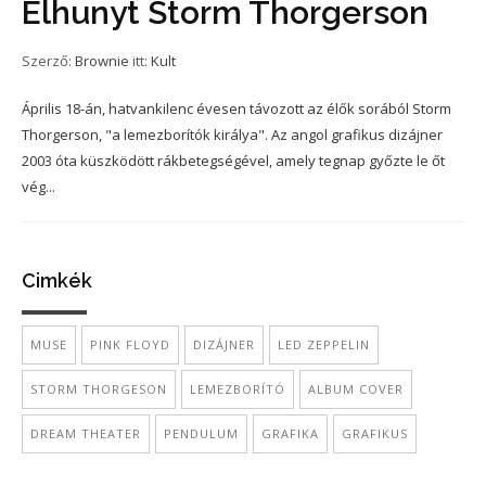
Elhunyt Storm Thorgerson
Szerző:
Brownie
itt:
Kult
Április 18-án, hatvankilenc évesen távozott az élők sorából Storm
Thorgerson, "a lemezborítók királya". Az angol grafikus dizájner
2003 óta küszködött rákbetegségével, amely tegnap győzte le őt
vég...
Cimkék
MUSE
PINK FLOYD
DIZÁJNER
LED ZEPPELIN
STORM THORGESON
LEMEZBORÍTÓ
ALBUM COVER
DREAM THEATER
PENDULUM
GRAFIKA
GRAFIKUS