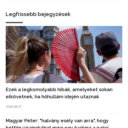
Legfrissebb bejegyzések
Ezek a legkomolyabb hibák, amelyeket sokan
elkövetnek, ha hőhullám idején utaznak
2026.08.07
Magyar Péter: "halvány esély van arra", hogy
hétfőn újraindulhat még egy turbina a paksi