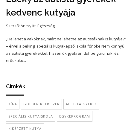
kedvenc kutyája
Szerző:
Ancsy
itt:
Egészség
„Ha lehet a vakoknak, miért ne lehetne az autistáknak is kutyája?”
– érvel a pekingi speciális kutyaképző iskola főnöke.Nem könnyű
az autista gyerekekkel, hiszen ők gyakran dühbe gurulnak, és
erőszako...
Cimkék
KÍNA
GOLDEN RETRIEVER
AUTISTA GYEREK
SPECIÁLIS KUTYAISKOLA
EGYKEPROGRAM
KIKÉPZETT KUTYA