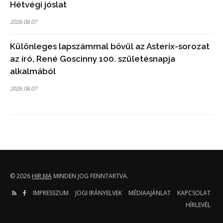
Hétvégi jóslat
2026.08.07
Különleges lapszámmal bővül az Asterix-sorozat
az író, René Goscinny 100. születésnapja
alkalmából
2026.08.07
© 2026
HIR.MA
MINDEN JOG FENNTARTVA.
IMPRESSZUM
JOGI IRÁNYELVEK
MÉDIAAJÁNLAT
KAPCSOLAT
HÍRLEVÉL