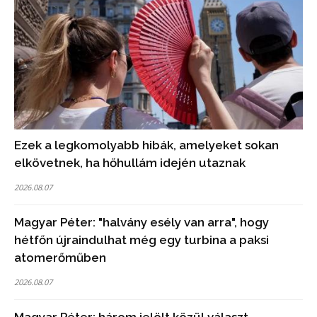
Ezek a legkomolyabb hibák, amelyeket sokan
elkövetnek, ha hőhullám idején utaznak
2026.08.07
Magyar Péter: "halvány esély van arra", hogy
hétfőn újraindulhat még egy turbina a paksi
atomerőműben
2026.08.07
Magyar Péter: három jelölt közül választ