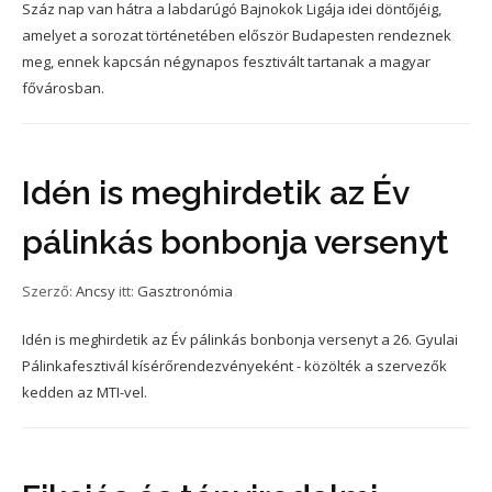
Száz nap van hátra a labdarúgó Bajnokok Ligája idei döntőjéig,
amelyet a sorozat történetében először Budapesten rendeznek
meg, ennek kapcsán négynapos fesztivált tartanak a magyar
fővárosban.
Idén is meghirdetik az Év
pálinkás bonbonja versenyt
Szerző:
Ancsy
itt:
Gasztronómia
Idén is meghirdetik az Év pálinkás bonbonja versenyt a 26. Gyulai
Pálinkafesztivál kísérőrendezvényeként - közölték a szervezők
kedden az MTI-vel.