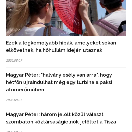
Ezek a legkomolyabb hibák, amelyeket sokan
elkövetnek, ha hőhullám idején utaznak
2026.08.07
Magyar Péter: "halvány esély van arra", hogy
hétfőn újraindulhat még egy turbina a paksi
atomerőműben
2026.08.07
Magyar Péter: három jelölt közül választ
szombaton köztársaságielnök-jelöltet a Tisza
2026.08.07