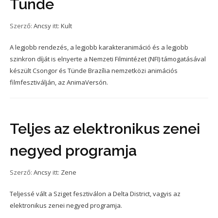
Tünde
Szerző:
Ancsy
itt:
Kult
A legjobb rendezés, a legjobb karakteranimáció és a legjobb
szinkron díját is elnyerte a Nemzeti Filmintézet (NFI) támogatásával
készült Csongor és Tünde Brazília nemzetközi animációs
filmfesztiválján, az AnimaVersón.
Teljes az elektronikus zenei
negyed programja
Szerző:
Ancsy
itt:
Zene
Teljessé vált a Sziget fesztiválon a Delta District, vagyis az
elektronikus zenei negyed programja.