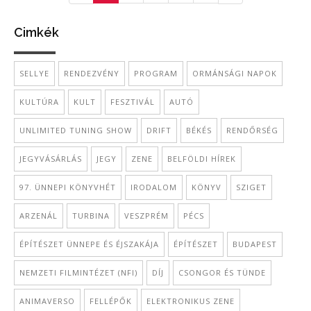
Cimkék
SELLYE
RENDEZVÉNY
PROGRAM
ORMÁNSÁGI NAPOK
KULTÚRA
KULT
FESZTIVÁL
AUTÓ
UNLIMITED TUNING SHOW
DRIFT
BÉKÉS
RENDŐRSÉG
JEGYVÁSÁRLÁS
JEGY
ZENE
BELFÖLDI HÍREK
97. ÜNNEPI KÖNYVHÉT
IRODALOM
KÖNYV
SZIGET
ARZENÁL
TURBINA
VESZPRÉM
PÉCS
ÉPÍTÉSZET ÜNNEPE ÉS ÉJSZAKÁJA
ÉPÍTÉSZET
BUDAPEST
NEMZETI FILMINTÉZET (NFI)
DÍJ
CSONGOR ÉS TÜNDE
ANIMAVERSO
FELLÉPŐK
ELEKTRONIKUS ZENE