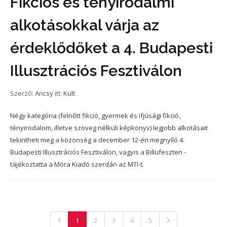
Fikciós és tényirodalmi
alkotásokkal várja az
érdeklődőket a 4. Budapesti
Illusztrációs Fesztiválon
Szerző:
Ancsy
itt:
Kult
Négy kategória (felnőtt fikció, gyermek és ifjúsági fikció,
tényirodalom, illetve szöveg nélküli képkönyv) legjobb alkotásait
tekintheti meg a közönség a december 12-én megnyíló 4.
Budapesti Illusztrációs Fesztiválon, vagyis a Billufeszten -
tájékoztatta a Móra Kiadó szerdán az MTI-t.
1
2
3
4
5