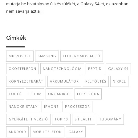
mutatja be hivatalosan új készülékét, a Galaxy S4-et, ez azonban
nem zavarja azt a...
Cimkék
MICROSOFT
SAMSUNG
ELEKTROMOS AUTÓ
OKOSTELEFON
NANOTECHNOLÓGIA
PEPTID
GALAXY S4
KÖRNYEZETBARÁT
AKKUMULÁTOR
FELTÖLTÉS
NIKKEL
TÖLTŐ
LÍTIUM
ORGANIKUS
ELEKTRÓDA
NANOKRISTÁLY
IPHONE
PROCESSZOR
GYENGÍTETT VERZIÓ
TOP 10
S HEALTH
TUDOMÁNY
ANDROID
MOBILTELEFON
GALAXY