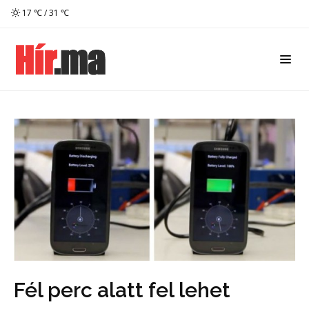
17 ℃ / 31 ℃
Fél perc alatt fel lehet