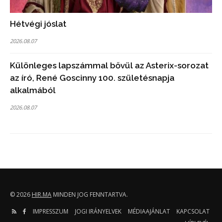
Hétvégi jóslat
2026.08.07
Különleges lapszámmal bővül az Asterix-sorozat
az író, René Goscinny 100. születésnapja
alkalmából
2026.08.07
© 2026
HIR.MA
MINDEN JOG FENNTARTVA.
IMPRESSZUM
JOGI IRÁNYELVEK
MÉDIAAJÁNLAT
KAPCSOLAT