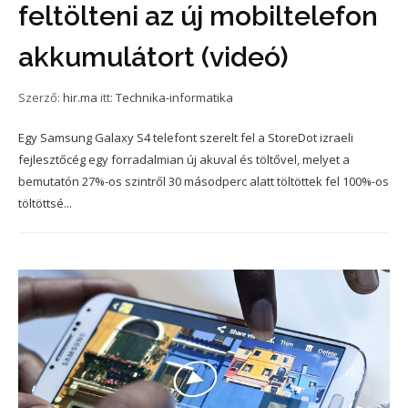
feltölteni az új mobiltelefon
akkumulátort (videó)
Szerző:
hir.ma
itt:
Technika-informatika
Egy Samsung Galaxy S4 telefont szerelt fel a StoreDot izraeli
fejlesztőcég egy forradalmian új akuval és töltővel, melyet a
bemutatón 27%-os szintről 30 másodperc alatt töltöttek fel 100%-os
töltöttsé...