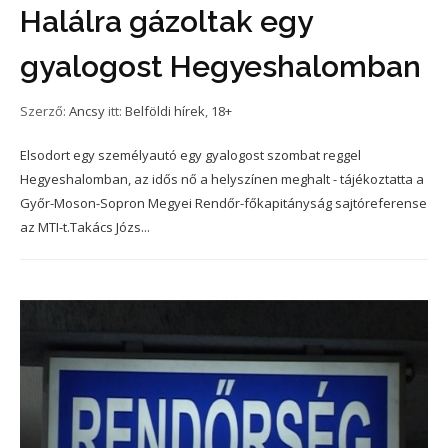
Halálra gázoltak egy
gyalogost Hegyeshalomban
Szerző:
Ancsy
itt:
Belföldi hírek
,
18+
Elsodort egy személyautó egy gyalogost szombat reggel
Hegyeshalomban, az idős nő a helyszínen meghalt - tájékoztatta a
Győr-Moson-Sopron Megyei Rendőr-főkapitányság sajtóreferense
az MTI-t.Takács Józs...