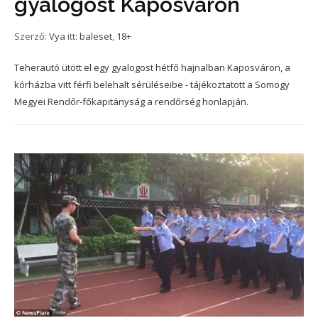
gyalogost Kaposváron
Szerző:
Vya
itt:
baleset
,
18+
Teherautó ütött el egy gyalogost hétfő hajnalban Kaposváron, a
kórházba vitt férfi belehalt sérüléseibe - tájékoztatott a Somogy
Megyei Rendőr-főkapitányság a rendőrség honlapján.