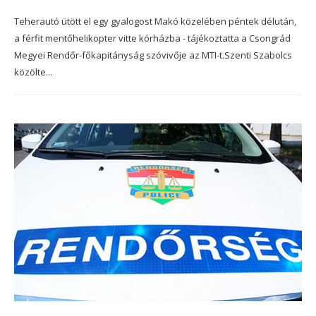
Teherautó ütött el egy gyalogost Makó közelében péntek délután,
a férfit mentőhelikopter vitte kórházba - tájékoztatta a Csongrád
Megyei Rendőr-főkapitányság szóvivője az MTI-t.Szenti Szabolcs
közölte...