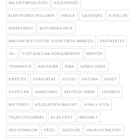
BALESETMEGELŐZÉS
KÖZLEKEDÉS
ELEKTROMOS ROLLEREK
ISKOLA
GAZDASÁG
E-ROLLER
KERÉKPÁROS
BIZTONSÁG HETE
MAGYAR BIZTOSÍTÓK SZÖVETSÉGE (MABISZ)
ERDŐKERTES
18+
TISZTÁZATLAN KÖRÜLMÉNYEK
MENTŐK
TEHERAUTÓ
KAPOSVÁR
KÍNA
SZÍNES HÍREK
KIKÉPZÉS
GYAKORLAT
VICCES
KATONA
KADÉT
ÜGYETLEN
XIANGYANG
BELFÖLDI HÍREK
FŐVÁROS
MOTOROS
KÖZELKEDÉSI BALESET
KIRÁLY UTCA
TELJES ÚTLEZÁRÁS
43-AS FŐÚT
MEGHALT
HEGYESHALOM
PÉCEL
GÁZOLÁS
HALÁLOS BALESET