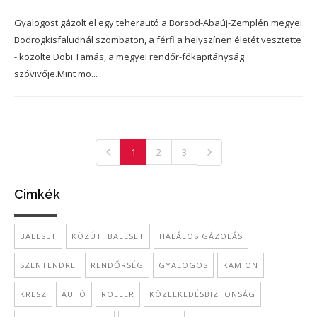
Gyalogost gázolt el egy teherautó a Borsod-Abaúj-Zemplén megyei
Bodrogkisfaludnál szombaton, a férfi a helyszínen életét vesztette
- közölte Dobi Tamás, a megyei rendőr-főkapitányság
szóvivője.Mint mo...
1
2
3
Cimkék
BALESET
KÖZÚTI BALESET
HALÁLOS GÁZOLÁS
SZENTENDRE
RENDŐRSÉG
GYALOGOS
KAMION
KRESZ
AUTÓ
ROLLER
KÖZLEKEDÉSBIZTONSÁG