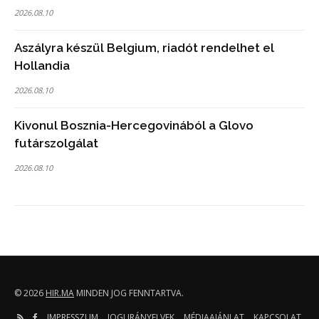
2026.08.10
Aszályra készül Belgium, riadót rendelhet el
Hollandia
2026.08.10
Kivonul Bosznia-Hercegovinából a Glovo
futárszolgálat
2026.08.10
© 2026
HIR.MA
MINDEN JOG FENNTARTVA.
IMPRESSZUM
JOGI IRÁNYELVEK
MÉDIAAJÁNLAT
KAPCSOLAT