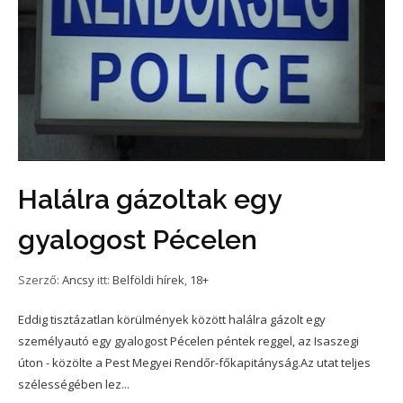
Halálra gázoltak egy
gyalogost Pécelen
Szerző:
Ancsy
itt:
Belföldi hírek
,
18+
Eddig tisztázatlan körülmények között halálra gázolt egy
személyautó egy gyalogost Pécelen péntek reggel, az Isaszegi
úton - közölte a Pest Megyei Rendőr-főkapitányság.Az utat teljes
szélességében lez...