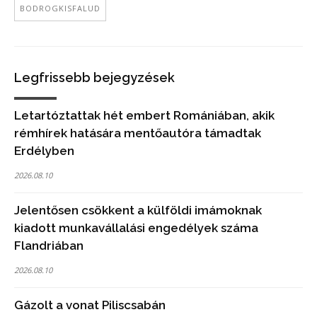
BODROGKISFALUD
Legfrissebb bejegyzések
Letartóztattak hét embert Romániában, akik
rémhírek hatására mentőautóra támadtak
Erdélyben
2026.08.10
Jelentősen csökkent a külföldi imámoknak
kiadott munkavállalási engedélyek száma
Flandriában
2026.08.10
Gázolt a vonat Piliscsabán