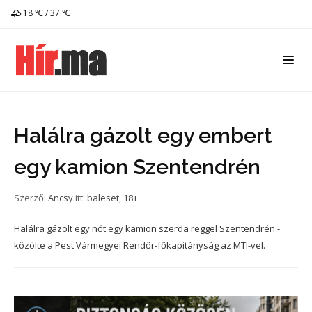
18 ℃ / 37 ℃
Halálra gázolt egy embert
egy kamion Szentendrén
Szerző:
Ancsy
itt:
baleset
,
18+
Halálra gázolt egy nőt egy kamion szerda reggel Szentendrén -
közölte a Pest Vármegyei Rendőr-főkapitányság az MTI-vel.