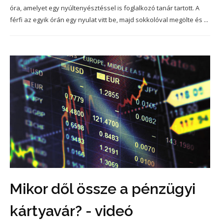
óra, amelyet egy nyúltenyésztéssel is foglalkozó tanár tartott. A
férfi az egyik órán egy nyulat vitt be, majd sokkolóval megölte és ...
Mikor dől össze a pénzügyi
kártyavár? - videó