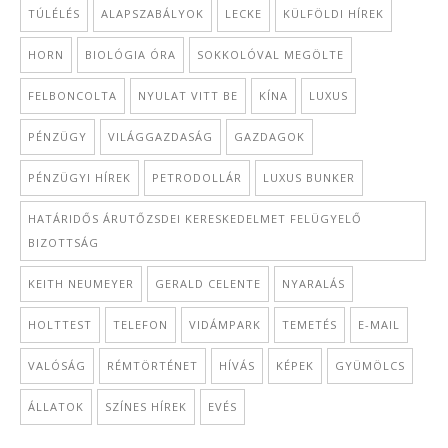
TÚLÉLÉS
ALAPSZABÁLYOK
LECKE
KÜLFÖLDI HÍREK
HORN
BIOLÓGIA ÓRA
SOKKOLÓVAL MEGÖLTE
FELBONCOLTA
NYULAT VITT BE
KÍNA
LUXUS
PÉNZÜGY
VILÁGGAZDASÁG
GAZDAGOK
PÉNZÜGYI HÍREK
PETRODOLLÁR
LUXUS BUNKER
HATÁRIDŐS ÁRUTŐZSDEI KERESKEDELMET FELÜGYELŐ
BIZOTTSÁG
KEITH NEUMEYER
GERALD CELENTE
NYARALÁS
HOLTTEST
TELEFON
VIDÁMPARK
TEMETÉS
E-MAIL
VALÓSÁG
RÉMTÖRTÉNET
HÍVÁS
KÉPEK
GYÜMÖLCS
ÁLLATOK
SZÍNES HÍREK
EVÉS