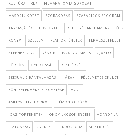
KULTÚRA HÍREK
FILMANATÓMIA-SOROZAT
MÁSODIK KÖTET
SZÓRAKOZÁS
SZABADIDŐS PROGRAM
TÁRSASJÁTÉK
LOVECRAFT
RETTEGÉS ARKHAMBAN
ŐSZ
KÖNYV
SZELLEM
RÉMTÖRTÉNETEK
TERMÉSZETFELETTI
STEPHEN KING
DÉMON
PARANORMÁLIS
AJÁNLÓ
BÖRTÖN
GYILKOSSÁG
RENDŐRSÉG
SZEXUÁLIS BÁNTALMAZÁS
HÁZAK
FÉLELMETES ÉPÜLET
BŰNCSELEKMÉNY ELKÖVETÉSE
MOZI
AMITYVILLE-I HORROR
DÉMONOK KÖZÖTT
IGAZ TÖRTÉNETEK
ÖNGYILKOSOK ERDEJE
HORROFILM
BIZTONSÁG
GYEREK
FÜRDŐSZOBA
MENEKÜLÉS