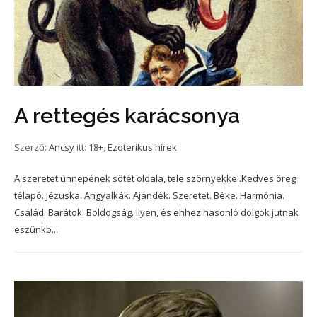
A rettegés karácsonya
Szerző:
Ancsy
itt:
18+
,
Ezoterikus hírek
A szeretet ünnepének sötét oldala, tele szörnyekkel.Kedves öreg
télapó. Jézuska. Angyalkák. Ajándék. Szeretet. Béke. Harmónia.
Család. Barátok. Boldogság. Ilyen, és ehhez hasonló dolgok jutnak
eszünkb...