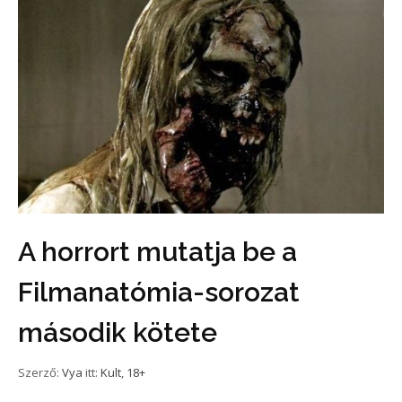
A horrort mutatja be a
Filmanatómia-sorozat
második kötete
Szerző:
Vya
itt:
Kult
,
18+