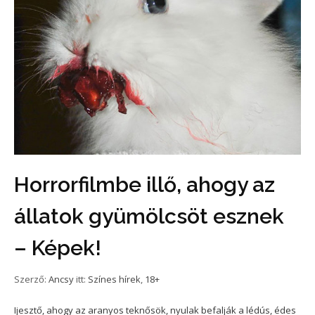
Horrorfilmbe illő, ahogy az
állatok gyümölcsöt esznek
– Képek!
Szerző:
Ancsy
itt:
Színes hírek
,
18+
Ijesztő, ahogy az aranyos teknősök, nyulak befalják a lédús, édes