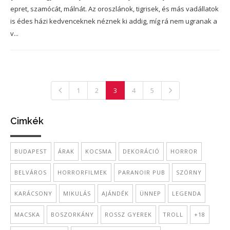
epret, szamócát, málnát. Az oroszlánok, tigrisek, és más vadállatok
is édes házi kedvenceknek néznek ki addig, míg rá nem ugranak a
v...
1
2
3
4
5
Cimkék
BUDAPEST
ÁRAK
KOCSMA
DEKORÁCIÓ
HORROR
BELVÁROS
HORRORFILMEK
PARANOIR PUB
SZÖRNY
KARÁCSONY
MIKULÁS
AJÁNDÉK
ÜNNEP
LEGENDA
MACSKA
BOSZORKÁNY
ROSSZ GYEREK
TROLL
+18