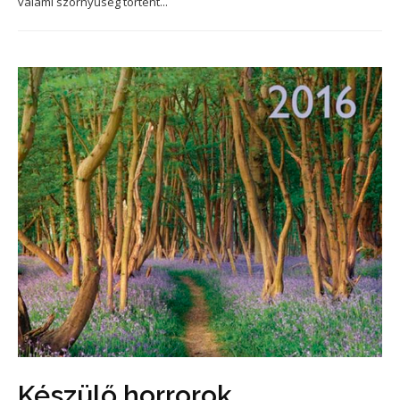
valami szörnyűség történt...
Készülő horrorok,