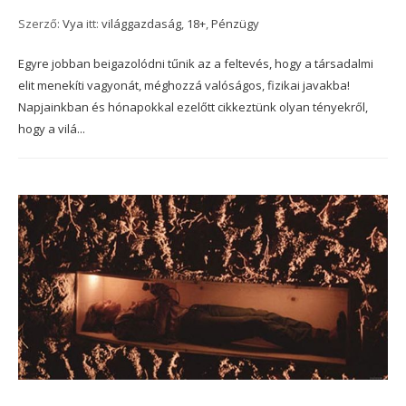
Szerző:
Vya
itt:
világgazdaság
,
18+
,
Pénzügy
Egyre jobban beigazolódni tűnik az a feltevés, hogy a társadalmi
elit menekíti vagyonát, méghozzá valóságos, fizikai javakba!
Napjainkban és hónapokkal ezelőtt cikkeztünk olyan tényekről,
hogy a vilá...