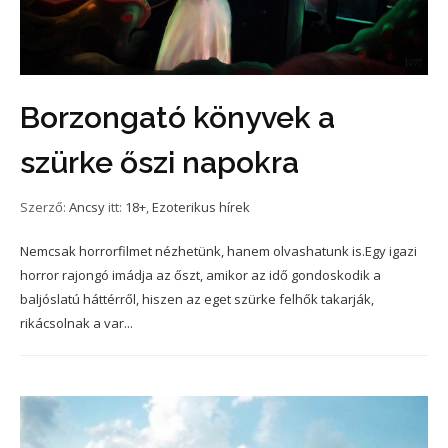
Borzongató könyvek a
szürke őszi napokra
Szerző:
Ancsy
itt:
18+
,
Ezoterikus hírek
Nemcsak horrorfilmet nézhetünk, hanem olvashatunk is.Egy igazi
horror rajongó imádja az őszt, amikor az idő gondoskodik a
baljóslatú háttérről, hiszen az eget szürke felhők takarják,
rikácsolnak a var...