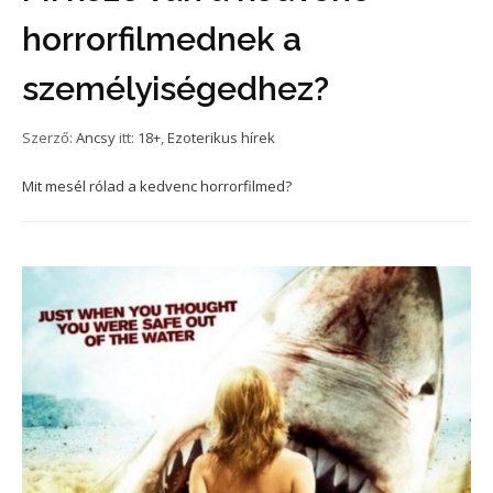
horrorfilmednek a
személyiségedhez?
Szerző:
Ancsy
itt:
18+
,
Ezoterikus hírek
Mit mesél rólad a kedvenc horrorfilmed?