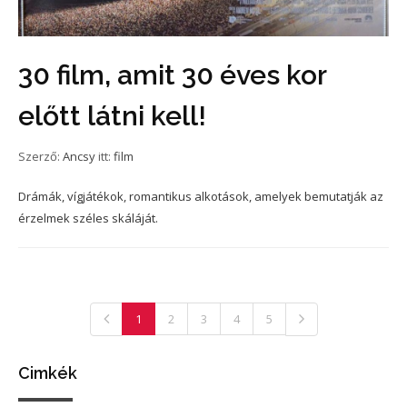
30 film, amit 30 éves kor
előtt látni kell!
Szerző:
Ancsy
itt:
film
Drámák, vígjátékok, romantikus alkotások, amelyek bemutatják az
érzelmek széles skáláját.
1
2
3
4
5
Cimkék