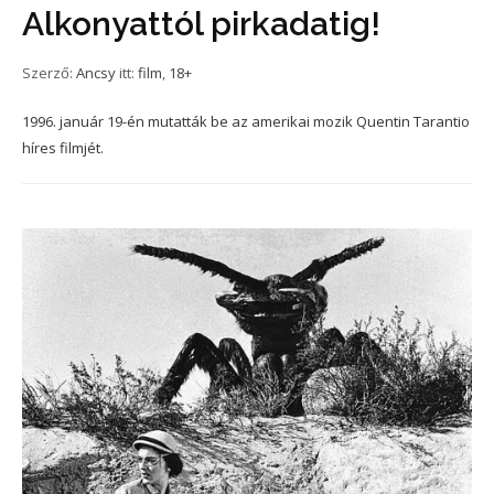
Alkonyattól pirkadatig!
Szerző:
Ancsy
itt:
film
,
18+
1996. január 19-én mutatták be az amerikai mozik Quentin Tarantio
híres filmjét.