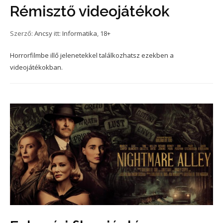
Rémisztő videojátékok
Szerző:
Ancsy
itt:
Informatika
,
18+
Horrorfilmbe illő jelenetekkel találkozhatsz ezekben a
videojátékokban.