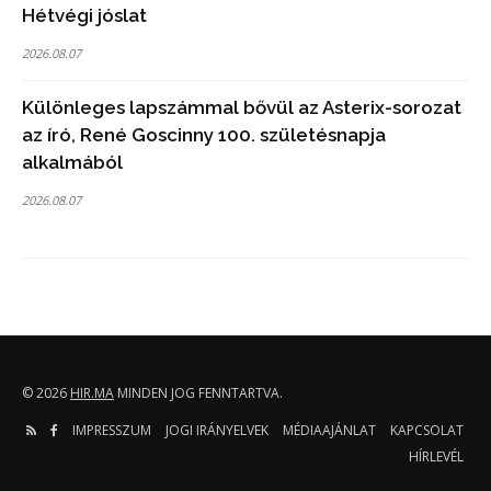
Hétvégi jóslat
2026.08.07
Különleges lapszámmal bővül az Asterix-sorozat
az író, René Goscinny 100. születésnapja
alkalmából
2026.08.07
© 2026
HIR.MA
MINDEN JOG FENNTARTVA.
IMPRESSZUM
JOGI IRÁNYELVEK
MÉDIAAJÁNLAT
KAPCSOLAT
HÍRLEVÉL