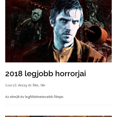
2018 legjobb horrorjai
Szerző:
Ancsy
itt:
film
,
18+
Az elmúlt év legfélelmetesebb filmjei.