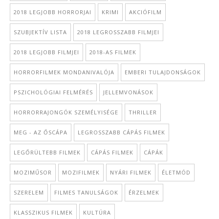
2018 LEGJOBB HORRORJAI
KRIMI
AKCIÓFILM
SZUBJEKTÍV LISTA
2018 LEGROSSZABB FILMJEI
2018 LEGJOBB FILMJEI
2018-AS FILMEK
HORRORFILMEK MONDANIVALÓJA
EMBERI TULAJDONSÁGOK
PSZICHOLÓGIAI FELMÉRÉS
JELLEMVONÁSOK
HORRORRAJONGÓK SZEMÉLYISÉGE
THRILLER
MEG - AZ ŐSCÁPA
LEGROSSZABB CÁPÁS FILMEK
LEGŐRÜLTEBB FILMEK
CÁPÁS FILMEK
CÁPÁK
MOZIMŰSOR
MOZIFILMEK
NYÁRI FILMEK
ÉLETMÓD
SZERELEM
FILMES TANULSÁGOK
ÉRZELMEK
KLASSZIKUS FILMEK
KULTÚRA