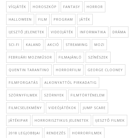
VÍGJÁTÉK
HOROSZKÓP
FANTASY
HORROR
HALLOWEEN
FILM
PROGRAM
JÁTÉK
IJESZTŐ JELENETEK
VIDEOJÁTÉK
INFORMATIKA
DRÁMA
SCI-FI
KALAND
AKCIÓ
STREAMING
MOZI
FEBRUÁRI MOZIMŰSOR
FILMAJÁNLÓ
SZÍNÉSZEK
QUENTIN TARANTINO
HORRORFILM
GEORGE CLOONEY
FILMFORGATÁS
ALKONYATTÓL PIRKADATIG
SZÖRNYFILMEK
SZÖRNYEK
FILMTÖRTÉNELEM
FILMCSELEKMÉNY
VIDEÓJÁTÉKOK
JUMP SCARE
JÁTÉKIPAR
HORRORISZTIKUS JELENETEK
IJESZTŐ FILMEK
2018 LEGJOBBJAI
RENDEZÉS
HORRORFILMEK