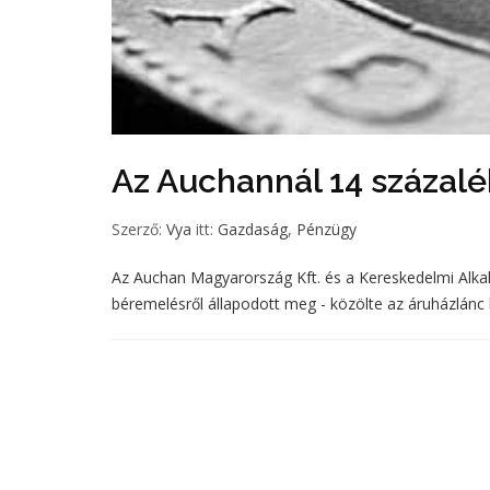
Az Auchannál 14 százalé
Szerző:
Vya
itt:
Gazdaság
,
Pénzügy
Az Auchan Magyarország Kft. és a Kereskedelmi Alka
béremelésről állapodott meg - közölte az áruházlánc k