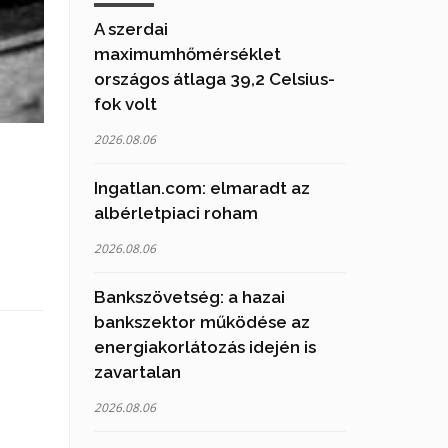
A szerdai
maximumhőmérséklet
országos átlaga 39,2 Celsius-
fok volt
2026.08.06
Ingatlan.com: elmaradt az
albérletpiaci roham
2026.08.06
Bankszövetség: a hazai
bankszektor működése az
energiakorlátozás idején is
zavartalan
2026.08.06