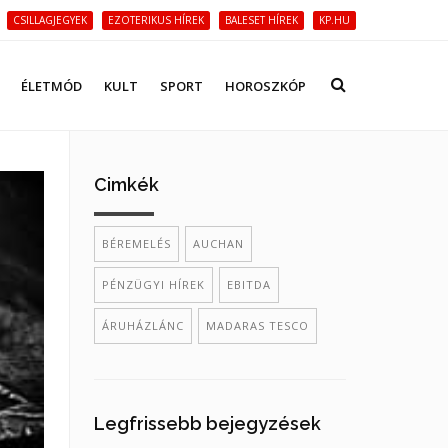
CSILLAGJEGYEK
EZOTERIKUS HÍREK
BALESET HÍREK
KP.HU
ÉLETMÓD
KULT
SPORT
HOROSZKÓP
Cimkék
BÉREMELÉS
AUCHAN
PÉNZÜGYI HÍREK
EBITDA
ÁRUHÁZLÁNC
MADARAS TESCO
Legfrissebb bejegyzések