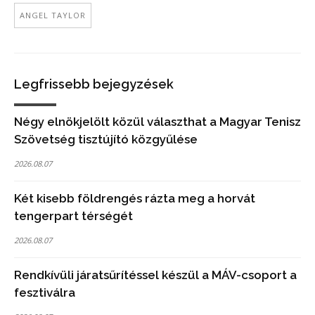
ANGEL TAYLOR
Legfrissebb bejegyzések
Négy elnökjelölt közül választhat a Magyar Tenisz
Szövetség tisztújító közgyűlése
2026.08.07
Két kisebb földrengés rázta meg a horvát
tengerpart térségét
2026.08.07
Rendkívüli járatsűrítéssel készül a MÁV-csoport a
fesztiválra