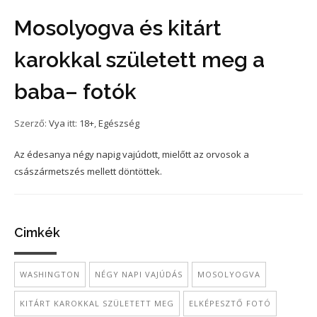
Mosolyogva és kitárt
karokkal született meg a
baba– fotók
Szerző:
Vya
itt:
18+
,
Egészség
Az édesanya négy napig vajúdott, mielőtt az orvosok a
császármetszés mellett döntöttek.
Cimkék
WASHINGTON
NÉGY NAPI VAJÚDÁS
MOSOLYOGVA
KITÁRT KAROKKAL SZÜLETETT MEG
ELKÉPESZTŐ FOTÓ