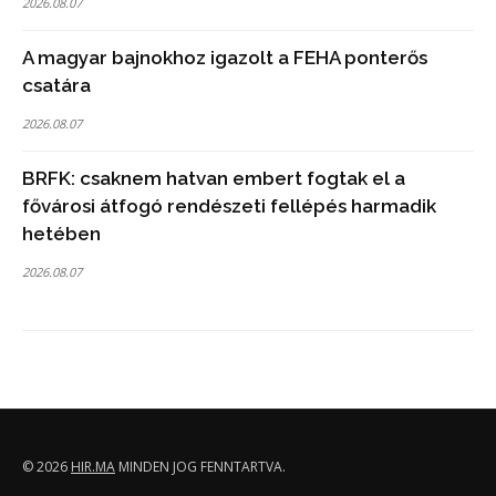
2026.08.07
A magyar bajnokhoz igazolt a FEHA ponterős
csatára
2026.08.07
BRFK: csaknem hatvan embert fogtak el a
fővárosi átfogó rendészeti fellépés harmadik
hetében
2026.08.07
© 2026
HIR.MA
MINDEN JOG FENNTARTVA.