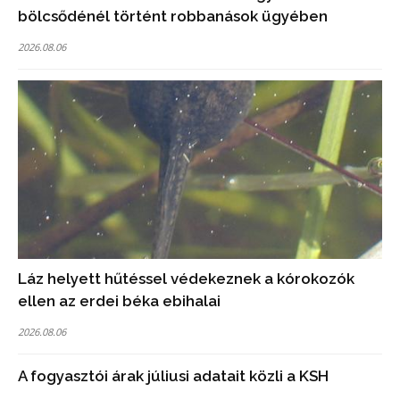
bölcsődénél történt robbanások ügyében
2026.08.06
Láz helyett hűtéssel védekeznek a kórokozók
ellen az erdei béka ebihalai
2026.08.06
A fogyasztói árak júliusi adatait közli a KSH