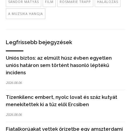
SÁNDOR MÁTYÁS
FILM
ROSMARIE TRAPP
HALÁLOZÁS
A MUZSIKA HANGJA
Legfrissebb bejegyzések
Uniós biztos: az elmúlt húsz évben egyetlen
uniós határon sem történt hasonló léptékű
incidens
2026.08.06
Tizenkilenc embert, nyolc lovat és száz kutyát
menekítettek ki a tűz elől Ercsiben
2026.08.06
Fiatalkorúakat vettek őrizetbe egy amszterdami