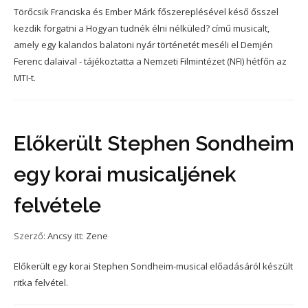
Törőcsik Franciska és Ember Márk főszereplésével késő ősszel
kezdik forgatni a Hogyan tudnék élni nélküled? című musicalt,
amely egy kalandos balatoni nyár történetét meséli el Demjén
Ferenc dalaival - tájékoztatta a Nemzeti Filmintézet (NFI) hétfőn az
MTI-t.
Előkerült Stephen Sondheim
egy korai musicaljének
felvétele
Szerző:
Ancsy
itt:
Zene
Előkerült egy korai Stephen Sondheim-musical előadásáról készült
ritka felvétel.