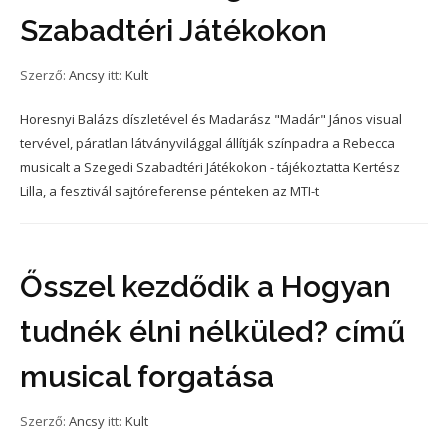
Szabadtéri Játékokon
Szerző:
Ancsy
itt:
Kult
Horesnyi Balázs díszletével és Madarász "Madár" János visual
tervével, páratlan látványvilággal állítják színpadra a Rebecca
musicalt a Szegedi Szabadtéri Játékokon - tájékoztatta Kertész
Lilla, a fesztivál sajtóreferense pénteken az MTI-t
Ősszel kezdődik a Hogyan
tudnék élni nélküled? című
musical forgatása
Szerző:
Ancsy
itt:
Kult