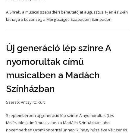
A Shrek, a musical szabadtéri bemutatóját augusztus 1-jén és 2-án
láthatja a közönség a Margitszigeti Szabadtéri Színpadon.
Új generáció lép színre A
nyomorultak című
musicalben a Madách
Színházban
Szerző:
Ancsy
itt:
Kult
Szeptemberben új generáció lép színre A nyomorultak (Les
Misérables) című musicalben a Madách Színházban, ahol
novemberben Örömkoncerttel ünneplik, hogy húsz éve vált zenés