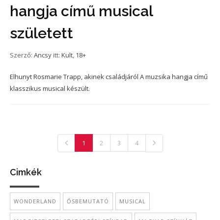
hangja című musical
született
Szerző:
Ancsy
itt:
Kult
,
18+
Elhunyt Rosmarie Trapp, akinek családjáról A muzsika hangja című
klasszikus musical készült.
1
2
3
4
Cimkék
WONDERLAND
ŐSBEMUTATÓ
MUSICAL