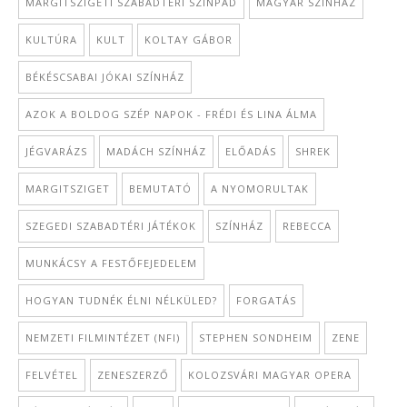
MARGITSZIGETI SZABADTÉRI SZÍNPAD
MAGYAR SZÍNHÁZ
KULTÚRA
KULT
KOLTAY GÁBOR
BÉKÉSCSABAI JÓKAI SZÍNHÁZ
AZOK A BOLDOG SZÉP NAPOK - FRÉDI ÉS LINA ÁLMA
JÉGVARÁZS
MADÁCH SZÍNHÁZ
ELŐADÁS
SHREK
MARGITSZIGET
BEMUTATÓ
A NYOMORULTAK
SZEGEDI SZABADTÉRI JÁTÉKOK
SZÍNHÁZ
REBECCA
MUNKÁCSY A FESTŐFEJEDELEM
HOGYAN TUDNÉK ÉLNI NÉLKÜLED?
FORGATÁS
NEMZETI FILMINTÉZET (NFI)
STEPHEN SONDHEIM
ZENE
FELVÉTEL
ZENESZERZŐ
KOLOZSVÁRI MAGYAR OPERA