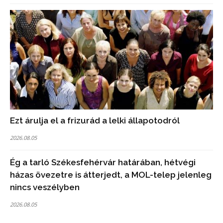
Ezt árulja el a frizurád a lelki állapotodról
2026.08.05
Ég a tarló Székesfehérvár határában, hétvégi
házas övezetre is átterjedt, a MOL-telep jelenleg
nincs veszélyben
2026.08.05