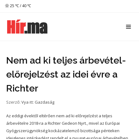
25 ℃ / 40 ℃
Nem ad ki teljes árbevétel-
előrejelzést az idei évre a
Richter
Szerző:
Vya
itt:
Gazdaság
Az eddigi évektől eltérően nem ad ki előrejelzést a teljes
árbevételre 2018-ra a Richter Gedeon Nyrt., mivel az Európai
Gyógyszerügynökség kockázatelemző bizottsága pénteken
ideiglenes intézkedést rendelt el a nyugat-európai árbevételben