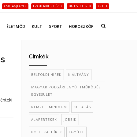
CSILLAGJEGYEK
EZOTERIKUS HÍREK
BALESET HÍREK
KP.HU
ÉLETMÓD
KULT
SPORT
HOROSZKÓP
Cimkék
és
BELFÖLDI HÍREK
KIÁLTVÁNY
MAGYAR POLGÁRI EGYÜTTMŰKÖDÉS
EGYESÜLET
énteki
NEMZETI MINIMUM
KUTATÁS
ALAPÉRTÉKEK
JOBBIK
POLITIKAI HÍREK
EGYÜTT