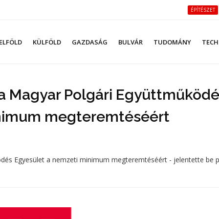
ÉPÍTÉSZET
ELFÖLD
KÜLFÖLD
GAZDASÁG
BULVÁR
TUDOMÁNY
TECH
a a Magyar Polgári Együttműköd
inimum megteremtéséért
ödés Egyesület a nemzeti minimum megteremtéséért - jelentette be p