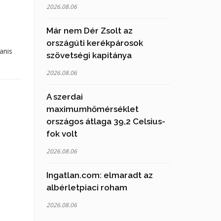
2026.08.06
Már nem Dér Zsolt az
országúti kerékpárosok
anis
szövetségi kapitánya
2026.08.06
A szerdai
maximumhőmérséklet
országos átlaga 39,2 Celsius-
fok volt
2026.08.06
Ingatlan.com: elmaradt az
albérletpiaci roham
2026.08.06