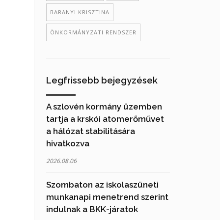
BARANYI KRISZTINA
ÖNKORMÁNYZATI RENDSZER
Legfrissebb bejegyzések
A szlovén kormány üzemben
tartja a krskói atomerőművet
a hálózat stabilitására
hivatkozva
2026.08.06
Szombaton az iskolaszüneti
munkanapi menetrend szerint
indulnak a BKK-járatok