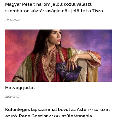
Magyar Péter: három jelölt közül választ
szombaton köztársaságielnök-jelöltet a Tisza
2026.08.07
Hétvégi jóslat
2026.08.07
Különleges lapszámmal bővül az Asterix-sorozat
az író, René Goscinny 100. születésnapja