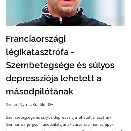
Franciaországi
légikatasztrófa -
Szembetegsége és súlyos
depressziója lehetett a
másodpilótának
Szerző:
Vya
itt:
Külföld
,
18+
Szembetegsége és súlyos depressziója lehetett a lezuhant
Germanwings-gép másodpilótájának vasárnapi német lapok