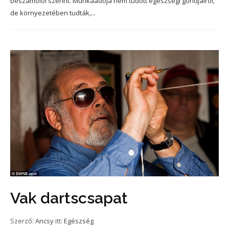
beszámolói szerint. Munkaadója nem tudott egészségi gondjairól,
de környezetében tudták,...
Vak dartscsapat
Szerző:
Ancsy
itt:
Egészség