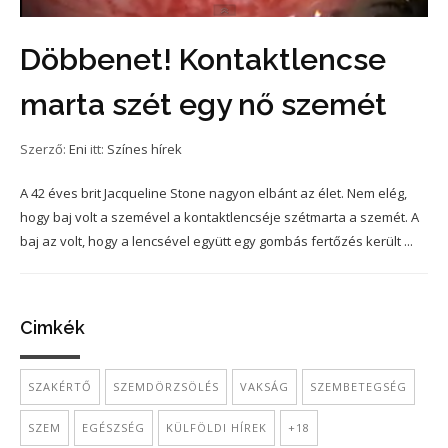
Döbbenet! Kontaktlencse
marta szét egy nő szemét
Szerző:
Eni
itt:
Színes hírek
A 42 éves brit Jacqueline Stone nagyon elbánt az élet. Nem elég,
hogy baj volt a szemével a kontaktlencséje szétmarta a szemét. A
baj az volt, hogy a lencsével együtt egy gombás fertőzés került ...
Cimkék
SZAKÉRTŐ
SZEMDÖRZSÖLÉS
VAKSÁG
SZEMBETEGSÉG
SZEM
EGÉSZSÉG
KÜLFÖLDI HÍREK
+18