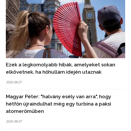
Ezek a legkomolyabb hibák, amelyeket sokan
elkövetnek, ha hőhullám idején utaznak
2026.08.07
Magyar Péter: "halvány esély van arra", hogy
hétfőn újraindulhat még egy turbina a paksi
atomerőműben
2026.08.07