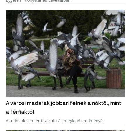
Egyetemi Könyvtár és Levéltárban.
A városi madarak jobban félnek a nőktől, mint
a férfiaktól
A tudósok sem értik a kutatás meglepő eredményét.