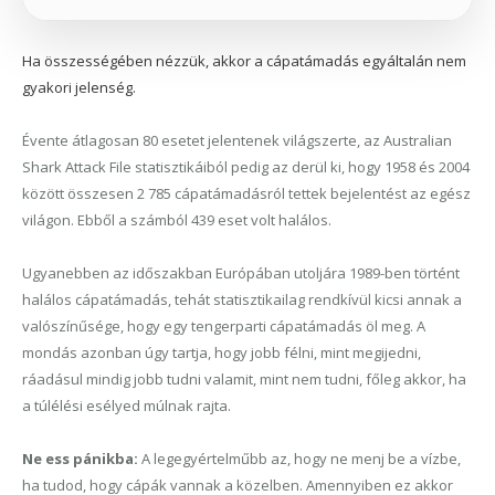
Ha összességében nézzük, akkor a cápatámadás egyáltalán nem
gyakori jelenség.
Évente átlagosan 80 esetet jelentenek világszerte, a
z Australian
Shark Attack File statisztikái
ból pedig az derül ki, hogy
1958 és 2004
között összesen 2 785 cápatámadás
ról tettek bejelentést
az egész
világon.
Ebből a számból
439
eset volt
halálos.
Ugyanebben az időszakban Európában utoljára 1989-ben történt
halálos cápatámadás, tehát statisztikailag rendkívül kicsi annak a
valószínűsége, hogy egy tengerparti cápatámadás öl meg. A
mondás azonban úgy tartja, hogy jobb félni, mint megijedni,
ráadásul mindig jobb tudni valamit, mint nem tudni, főleg akkor, ha
a túlélési esélyed múlnak rajta.
Ne ess pánikba:
A legegyértelműbb az, hogy ne menj be a vízbe,
ha tudod, hogy cápák vannak a közelben. Amennyiben ez akkor