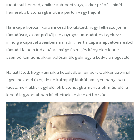
tudatosul benned, amikor már bent vagy, akkor próbálj minél
hamarabb biztonságba jutni a parton vagy hajón!
H
a a cápa körözni körözni kezd körülötted, hogy felkészüljön a
támadásra, akkor próbálj meg nyugodt maradni, és igyekezz
mindig a cápával szemben maradni, mert a cápa alapvetően lesből
támad. Ha nem tud a hátad mögé úszni, és kénytelen lenne
szemből támadni, akkor valószínűleg elmegy a kedve
az egésztől
.
Ha azt látod, hogy vannak a közeledben emberek, akkor azonnal
figyelmeztesd őket, de ne kalimpálj! Kiabálj, amilyen hangosan
tudsz, mert akkor egyfelől ők biztonságba mehetnek, másfelől a
lehető leggyorsabban küldhetnek segítséget hozzád.