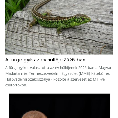
A fürge gyík az év hüllője 2026-ban
A fürge gyíkot választotta az év hüllőjének 2026-ban a Magyar
Madártani és Természetvédelmi Egyesület (MME) Kétéltű- és
Hüllővédelmi Szakosztálya - közölte a szervezet az MTI-vel
csütörtökön.