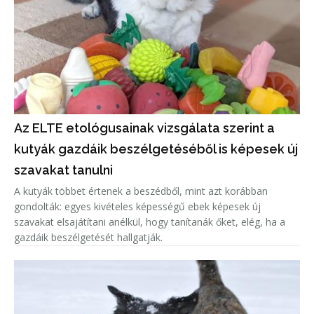
Az ELTE etológusainak vizsgálata szerint a
kutyák gazdáik beszélgetéséből is képesek új
szavakat tanulni
A kutyák többet értenek a beszédből, mint azt korábban
gondolták: egyes kivételes képességű ebek képesek új
szavakat elsajátítani anélkül, hogy tanítanák őket, elég, ha a
gazdáik beszélgetését hallgatják.