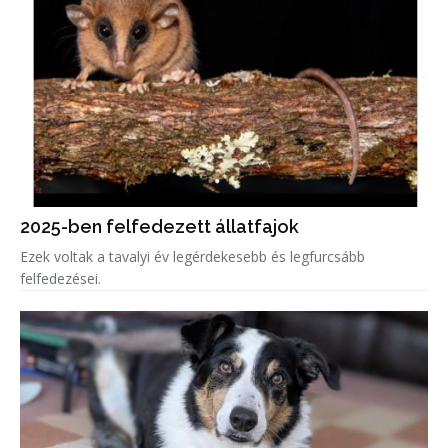
2025-ben felfedezett állatfajok
Ezek voltak a tavalyi év legérdekesebb és legfurcsább
felfedezései.