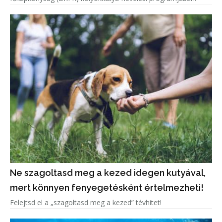
Ne szagoltasd meg a kezed idegen kutyával,
mert könnyen fenyegetésként értelmezheti!
Felejtsd el a „szagoltasd meg a kezed” tévhitet!