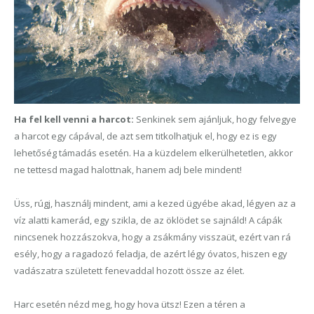
Ha fel kell venni a harcot:
Senkinek sem ajánljuk, hogy felvegye
a harcot egy cápával, de azt sem titkolhatjuk el, hogy ez is egy
lehetőség támadás esetén. Ha
a
küzdelem elkerülhetetlen, akkor
ne tettesd magad halottnak, hanem adj bele mindent!
Üss, rúgj, használj mindent, ami a kezed ügyébe akad, légyen az a
víz alatti kamerád, egy szikla, de az öklödet se sajnáld! A cápák
nincsenek hozzászokva, hogy a zsákmány visszaüt, ezért van rá
esély, hogy a ragadozó feladja, de azért légy óvatos, hiszen egy
vadászatra született fenevaddal hozott össze az élet.
Harc esetén nézd meg, hogy hova ütsz! Ezen a téren a