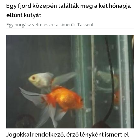
Egy fjord közepén találták meg a két hónapja
eltűnt kutyát
Egy horgász vette észre a kimerült Tassent.
Jogokkal rendelkező, érző lényként ismert el