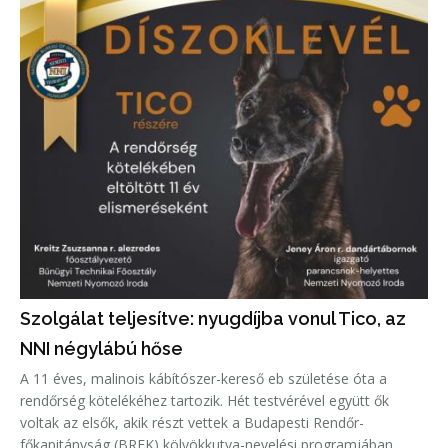
Szolgálat teljesítve: nyugdíjba vonul Tico, az
NNI négylábú hőse
A 11 éves, malinois kábítószer-kereső eb születése óta a
rendőrség kötelékéhez tartozik. Hét testvérével együtt ők
voltak az elsők, akik részt vettek a Budapesti Rendőr-
főkapitányság (BRFK) kölyökkutya-nevelési programjában.