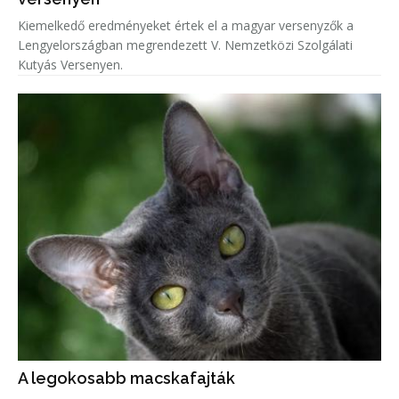
Kiemelkedő eredményeket értek el a magyar versenyzők a
Lengyelországban megrendezett V. Nemzetközi Szolgálati
Kutyás Versenyen.
A legokosabb macskafajták