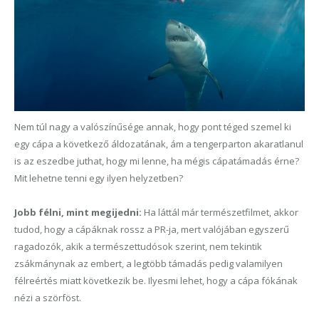
Nem túl nagy a valószínűsége annak, hogy pont téged szemel ki
egy cápa a következő áldozatának, ám a tengerparton akaratlanul
is az eszedbe juthat, hogy mi lenne, ha mégis cápatámadás érne?
Mit lehetne tenni egy ilyen helyzetben?
Jobb félni, mint megijedni:
Ha láttál már természetfilmet, akkor
tudod, hogy a cápáknak rossz a PR-ja, mert valójában egyszerű
ragadozók, akik a természettudósok szerint, nem tekintik
zsákmánynak az embert, a legtöbb támadás pedig valamilyen
félreértés miatt következik be. Ilyesmi lehet, hogy a cápa fókának
nézi a szörföst.