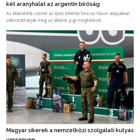
két aranyhalat az argentin bíróság
Az állatvédők szerint az ilyen ítéletek hosszú távon alapjaiban
változtathatják meg az állatok jogi megítélését.
Magyar sikerek a nemzetközi szolgálati kutyás
versenyen