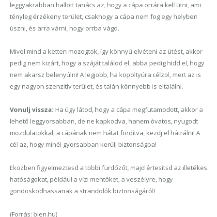
leggyakrabban hallott tanács az, hogy a cápa orrára kell ütni, ami
tényleg érzékeny terület, csakhogy a cápa nem fog egy helyben
úszni, és
arra várni
, hogy orrba vágd.
Mivel mind a ketten mozogtok, így könnyű elvéteni az ütést, akkor
pedig nem kizárt, hogy a száját találod el, abba pedig hidd el, hogy
nem akarsz belenyúlni! A legjobb, ha kopoltyúra célzol, mert az is
egy nagyon szenzitív terület, és talán könnyebb is eltalálni
.
Vonulj vissza:
Ha úgy látod, hogy a cápa megfutamodott, akkor a
lehető leggyorsabban, de ne kapkodva, hanem óvatos, nyugodt
mozdulatokkal, a cápának nem hátat fordítva, kezdj el hátrálni! A
cél az, hogy minél gyorsabban kerülj biztonságba!
Eközben figyelmeztesd a többi fürdőzőt, majd értesítsd az illetékes
hatóságokat, például a vízi mentőket, a veszélyre, hogy
gondoskodhassanak a strandolók biztonságáról!
(Forrás: bien.hu)