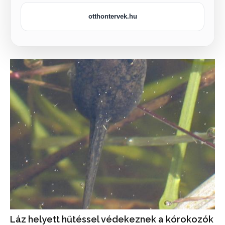
otthontervek.hu
Láz helyett hűtéssel védekeznek a kórokozók