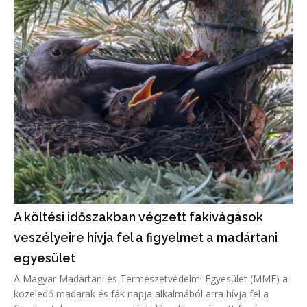
A költési időszakban végzett fakivágások
veszélyeire hívja fel a figyelmet a madártani
egyesület
A Magyar Madártani és Természetvédelmi Egyesület (MME) a
közeledő madarak és fák napja alkalmából arra hívja fel a