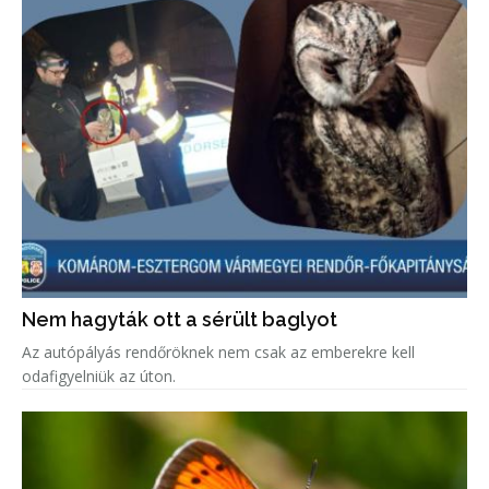
Nem hagyták ott a sérült baglyot
Az autópályás rendőröknek nem csak az emberekre kell
odafigyelniük az úton.