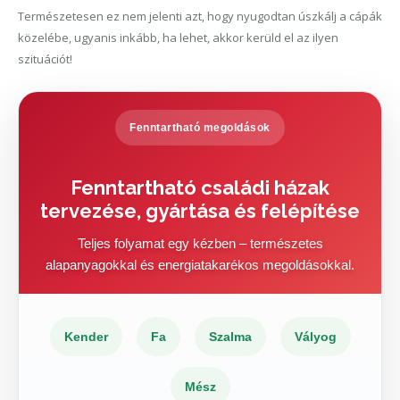
Természetesen ez nem jelenti azt, hogy nyugodtan úszkálj a cápák
közelébe, ugyanis inkább, ha lehet, akkor kerüld el az ilyen
szituációt!
Fenntartható megoldások
Fenntartható családi házak
tervezése, gyártása és felépítése
Teljes folyamat egy kézben – természetes
alapanyagokkal és energiatakarékos megoldásokkal.
Kender
Fa
Szalma
Vályog
Mész