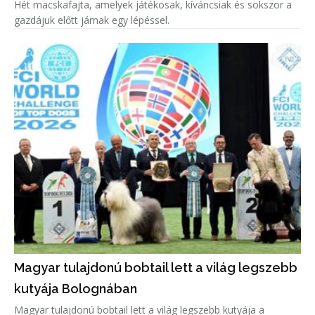
Hét macskafajta, amelyek játékosak, kíváncsiak és sokszor a
gazdájuk előtt járnak egy lépéssel.
Magyar tulajdonú bobtail lett a világ legszebb
kutyája Bolognában
Magyar tulajdonú bobtail lett a világ legszebb kutyája a