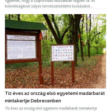
figyelmet, hogy a szaporodási időszakban végzett fa- és
bokorkivágások súlyos természetvédelmi kockázatot
jelentenek.
Tíz éves az ország első egyetemi madárbarát
mintakertje Debrecenben
Tíz éves az ország első egyetemi madárbarát mintakertje