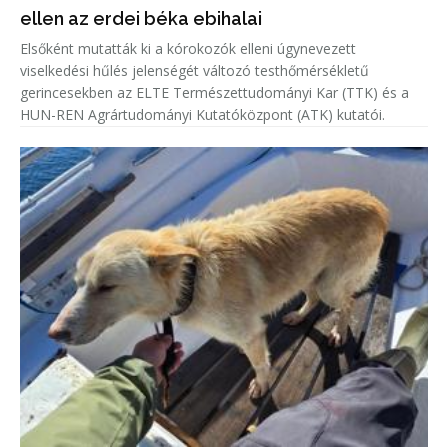
ellen az erdei béka ebihalai
Elsőként mutatták ki a kórokozók elleni úgynevezett
viselkedési hűlés jelenségét változó testhőmérsékletű
gerincesekben az ELTE Természettudományi Kar (TTK) és a
HUN-REN Agrártudományi Kutatóközpont (ATK) kutatói.