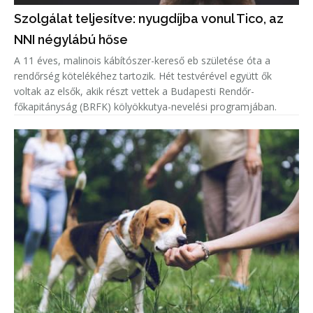
Szolgálat teljesítve: nyugdíjba vonul Tico, az
NNI négylábú hőse
A 11 éves, malinois kábítószer-kereső eb születése óta a
rendőrség kötelékéhez tartozik. Hét testvérével együtt ők
voltak az elsők, akik részt vettek a Budapesti Rendőr-
főkapitányság (BRFK) kölyökkutya-nevelési programjában.