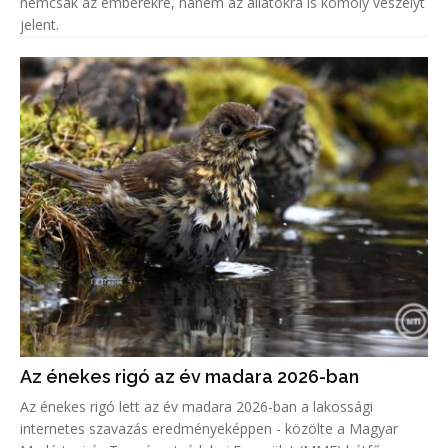
nemcsak az emberekre, hanem az állatokra is komoly veszélyt
jelent.
Az énekes rigó az év madara 2026-ban
Az énekes rigó lett az év madara 2026-ban a lakossági
internetes szavazás eredményeképpen - közölte a Magyar