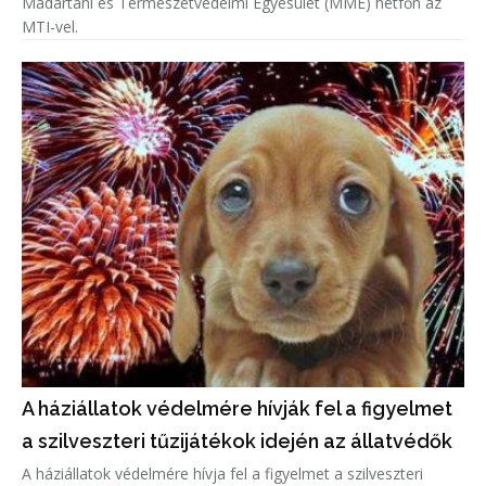
Madártani és Természetvédelmi Egyesület (MME) hétfőn az
MTI-vel.
A háziállatok védelmére hívják fel a figyelmet
a szilveszteri tűzijátékok idején az állatvédők
A háziállatok védelmére hívja fel a figyelmet a szilveszteri