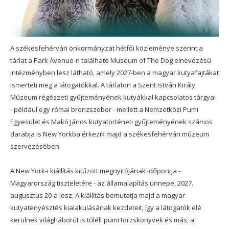
A székesfehérvári önkormányzat hétfői közleménye szerint a
tárlat a Park Avenue-n található Museum of The Dog elnevezésű
intézményben lesz látható, amely 2027-ben a magyar kutyafajtákat
ismerteti meg a látogatókkal. A tárlaton a Szent István Király
Múzeum régészeti gyűjteményének kutyákkal kapcsolatos tárgyai
- például egy római bronzszobor - mellett a Nemzetközi Pumi
Egyesület és Makó János kutyatörténeti gyűjteményének számos
darabja is New Yorkba érkezik majd a székesfehérvári múzeum
szervezésében.
A New York-i kiállítás kitűzött megnyitójának időpontja -
Magyarország tiszteletére - az államalapítás ünnepe, 2027.
augusztus 20-a lesz. A kiállítás bemutatja majd a magyar
kutyatenyésztés kialakulásának kezdeteit, így a látogatók elé
kerülnek világháborút is túlélt pumi törzskönyvek és más, a