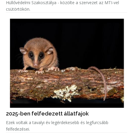
Hüllővédelmi Szakosztálya - közölte a szervezet az MTI-vel
csütörtökön.
2025-ben felfedezett állatfajok
Ezek voltak a tavalyi év legérdekesebb és legfurcsább
felfedezései.