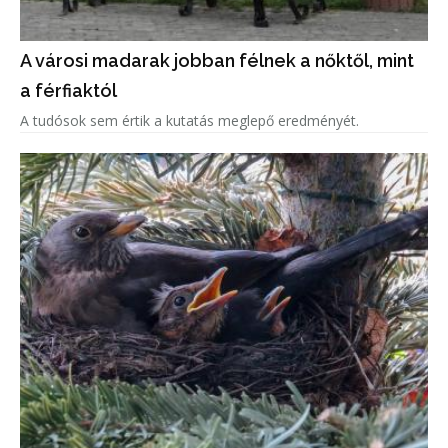
A városi madarak jobban félnek a nőktől, mint
a férfiaktól
A tudósok sem értik a kutatás meglepő eredményét.