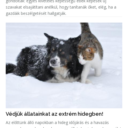
gondolták: egyes kivételes képességű ebek képesek új
szavakat elsajátítani anélkül, hogy tanítanák őket, elég, ha a
gazdáik beszélgetését hallgatják.
Védjük állatainkat az extrém hidegben!
Az előttünk álló napokban a hideg időjárás és a havazás