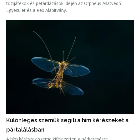
tűzijátékok és petárdázások idején az Orpheus Állatvédő
Egyesület és a Rex Alapítvány.
Különleges szemük segíti a hím kérészeket a
pártalálásban
A hím kérészek szeme kifejezetten a párkeresésre