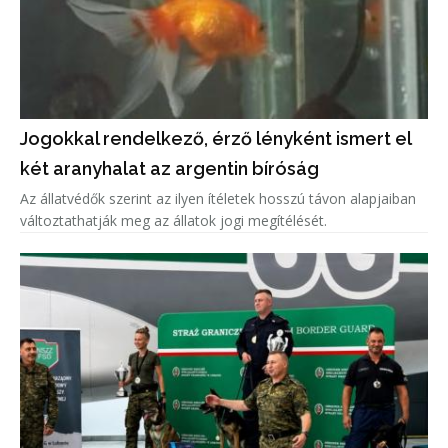
Jogokkal rendelkező, érző lényként ismert el
két aranyhalat az argentin bíróság
Az állatvédők szerint az ilyen ítéletek hosszú távon alapjaiban
változtathatják meg az állatok jogi megítélését.