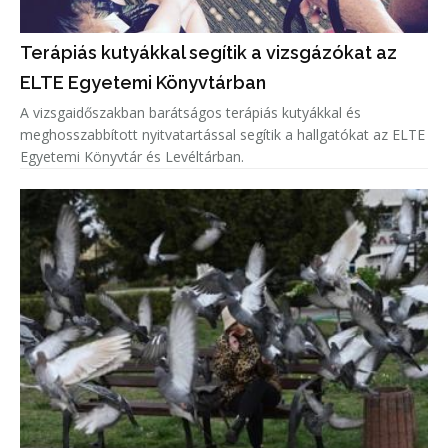
Terápiás kutyákkal segítik a vizsgázókat az
ELTE Egyetemi Könyvtárban
A vizsgaidőszakban barátságos terápiás kutyákkal és
meghosszabbított nyitvatartással segítik a hallgatókat az ELTE
Egyetemi Könyvtár és Levéltárban.