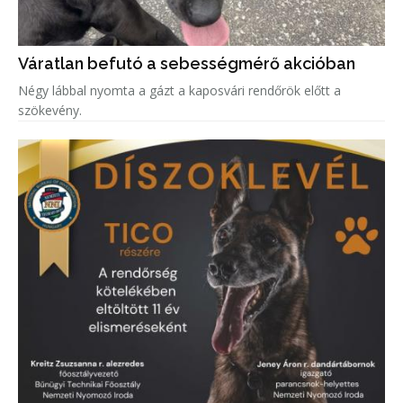
Váratlan befutó a sebességmérő akcióban
Négy lábbal nyomta a gázt a kaposvári rendőrök előtt a
szökevény.