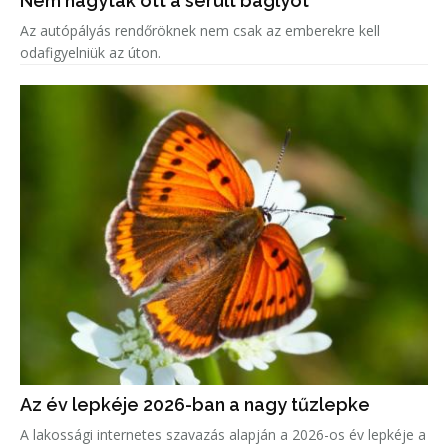
Nem hagyták ott a sérült baglyot
Az autópályás rendőröknek nem csak az emberekre kell
odafigyelniük az úton.
Az év lepkéje 2026-ban a nagy tűzlepke
A lakossági internetes szavazás alapján a 2026-os év lepkéje a