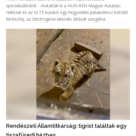
specializálódott - mutatták ki a HUN-REN Magyar Kutatási
Hálózat és az ELTE kutatói egy hegyvidéki patakokhoz kötődő
kérészfaj, az Electrogena lateralis látását vizsgálva.
Rendészeti Államtitkárság: tigrist találtak egy
tiszafüredi házban