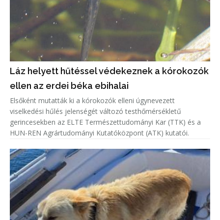
Láz helyett hűtéssel védekeznek a kórokozók
ellen az erdei béka ebihalai
Elsőként mutatták ki a kórokozók elleni úgynevezett
viselkedési hűlés jelenségét változó testhőmérsékletű
gerincesekben az ELTE Természettudományi Kar (TTK) és a
HUN-REN Agrártudományi Kutatóközpont (ATK) kutatói.