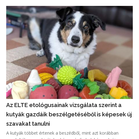
Az ELTE etológusainak vizsgálata szerint a
kutyák gazdáik beszélgetéséből is képesek új
szavakat tanulni
A kutyák többet értenek a beszédből, mint azt korábban