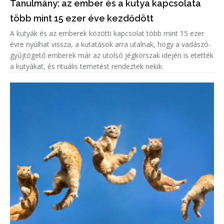
Tanulmány: az ember és a kutya kapcsolata
több mint 15 ezer éve kezdődött
A kutyák és az emberek közötti kapcsolat több mint 15 ezer
évre nyúlhat vissza, a kutatások arra utalnak, hogy a vadászó-
gyűjtögető emberek már az utolsó jégkorszak idején is etették
a kutyákat, és rituális temetést rendeztek nekik.