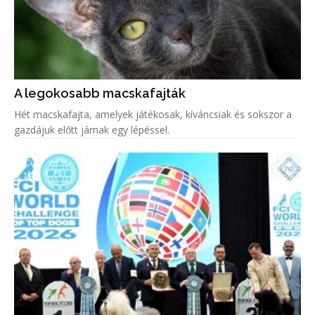
A legokosabb macskafajták
Hét macskafajta, amelyek játékosak, kíváncsiak és sokszor a
gazdájuk előtt járnak egy lépéssel.