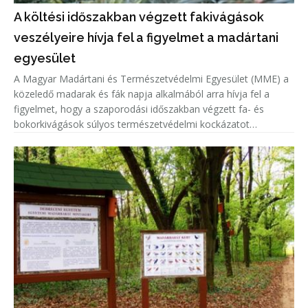
A költési időszakban végzett fakivágások
veszélyeire hívja fel a figyelmet a madártani
egyesület
A Magyar Madártani és Természetvédelmi Egyesület (MME) a
közeledő madarak és fák napja alkalmából arra hívja fel a
figyelmet, hogy a szaporodási időszakban végzett fa- és
bokorkivágások súlyos természetvédelmi kockázatot
jelentenek.