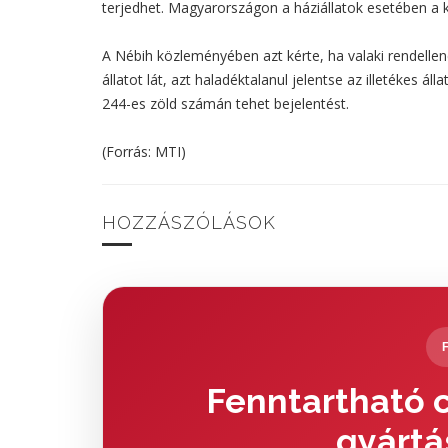
terjedhet. Magyarországon a háziállatok esetében a k
A Nébih közleményében azt kérte, ha valaki rendelle
állatot lát, azt haladéktalanul jelentse az illetékes á
244-es zöld számán tehet bejelentést.
(Forrás: MTI)
HOZZÁSZÓLÁSOK
Fenntartható c
gyártá