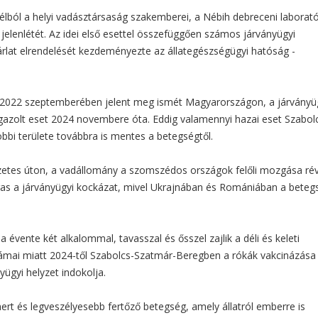
 célból a helyi vadásztársaság szakemberei, a Nébih debreceni laborat
elenlétét. Az idei első esettel összefüggően számos járványügyi
árlat elrendelését kezdeményezte az állategészségügyi hatóság -
 2022 szeptemberében jelent meg ismét Magyarországon, a járványü
gazolt eset 2024 novembere óta. Eddig valamennyi hazai eset Szabol
bbi területe továbbra is mentes a betegségtől.
szetes úton, a vadállomány a szomszédos országok felőli mozgása ré
gas a járványügyi kockázat, mivel Ukrajnában és Romániában a beteg
évente két alkalommal, tavasszal és ősszel zajlik a déli és keleti
mai miatt 2024-től Szabolcs-Szatmár-Beregben a rókák vakcinázása
ügyi helyzet indokolja.
ert és legveszélyesebb fertőző betegség, amely állatról emberre is