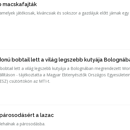
b macskafajták
amelyek játékosak, kíváncsiak és sokszor a gazdájuk előtt járnak egy
onú bobtail lett a világ legszebb kutyája Bolognáb
bobtail lett a világ legszebb kutyája a Bolognában megrendezett Wo
állításon - tájékoztatta a Magyar Ebtenyésztők Országos Egyesületei
SZ) csütörtökön az MTI-t.
 párosodásért a lazac
elehalnak a párosodásba.