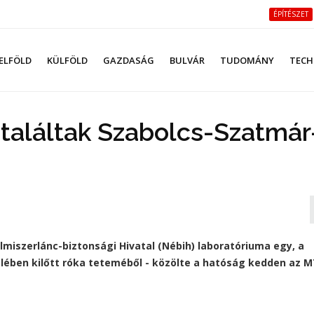
ÉPÍTÉSZET
ELFÖLD
KÜLFÖLD
GAZDASÁG
BULVÁR
TUDOMÁNY
TECH
 találtak Szabolcs-Szatmár
lmiszerlánc-biztonsági Hivatal (Nébih) laboratóriuma egy, a
ben kilőtt róka teteméből - közölte a hatóság kedden az MT