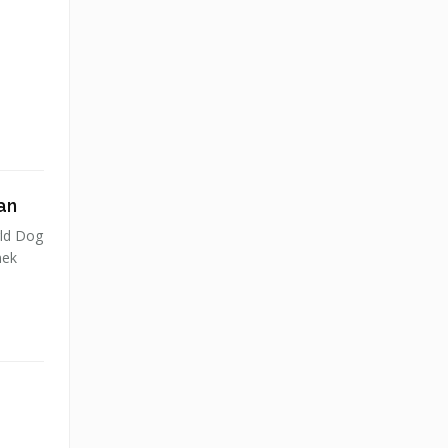
an
rld Dog
nek