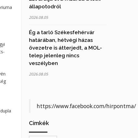
állapotodról
óriuma
2026.08.05
Ég a tarló Székesfehérvár
határában, hétvégi házas
gyi
övezetre is átterjedt, a MOL-
cs-
telep jelenleg nincs
veszélyben
vén
2026.08.05
ség
https://www.facebook.com/hirpontma/
 dupla
Cimkék