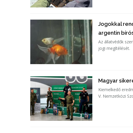
Jogokkal rend
argentin bír
Az állatvédők szer
jogi megítélését.
Magyar siker
Kiemelkedő eredm
V. Nemzetközi Szo