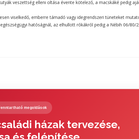
utyák veszettség elleni oltása évente kötelező, a macskáké pedig aján
nesen viselkedő, emberre támadó vagy idegrendszeri tüneteket mutat
llategészségügyi hatóságnál, az elhullott rókákról pedig a Nébih 06/80/
Fenntartható megoldások
saládi házak tervezése,
sa és felépítése