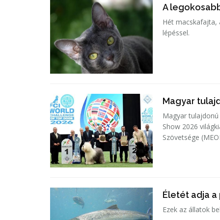
A legokosab
Hét macskafajta, 
lépéssel.
Magyar tulajd
Magyar tulajdonú 
Show 2026 világki
Szövetsége (MEOE
Életét adja a
Ezek az állatok b