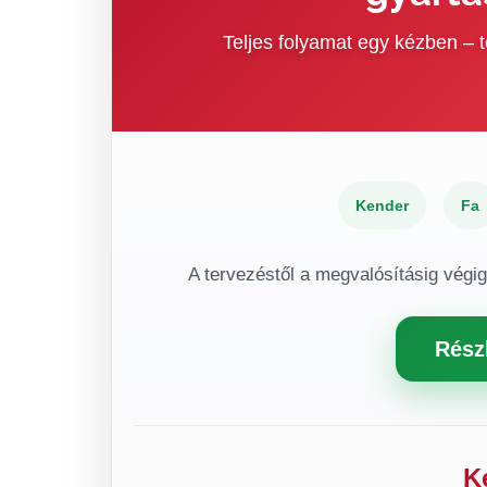
Teljes folyamat egy kézben –
Kender
Fa
A tervezéstől a megvalósításig végi
Rész
K