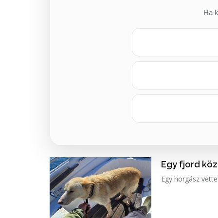
Ha k
Egy fjord köz
Egy horgász vette