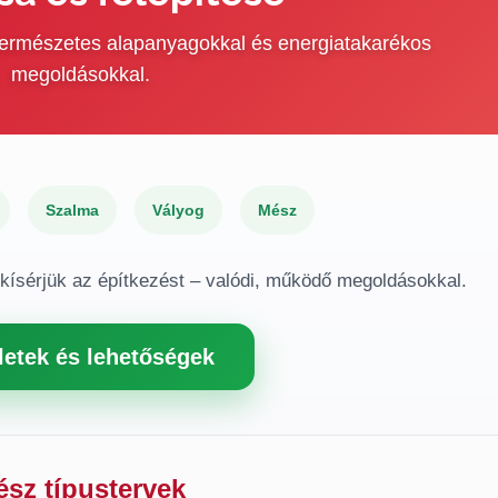
 természetes alapanyagokkal és energiatakarékos
megoldásokkal.
Szalma
Vályog
Mész
gkísérjük az építkezést – valódi, működő megoldásokkal.
letek és lehetőségek
ész típustervek