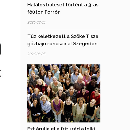
Halálos baleset történt a 3-as
főúton Forrón
2026.08.05
Tűz keletkezett a Szőke Tisza
gőzhajó roncsainál Szegeden
2026.08.05
Ezt árulja el a frizurád a lelki