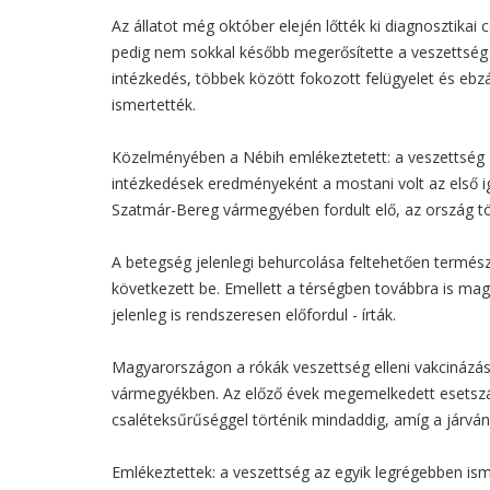
Az állatot még október elején lőtték ki diagnosztikai
pedig nem sokkal később megerősítette a veszettség j
intézkedés, többek között fokozott felügyelet és ebz
ismertették.
Közelményében a Nébih emlékeztetett: a veszettség
intézkedések eredményeként a mostani volt az első i
Szatmár-Bereg vármegyében fordult elő, az ország tö
A betegség jelenlegi behurcolása feltehetően termé
következett be. Emellett a térségben továbbra is ma
jelenleg is rendszeresen előfordul - írták.
Magyarországon a rókák veszettség elleni vakcinázása 
vármegyékben. Az előző évek megemelkedett esetszá
csaléteksűrűséggel történik mindaddig, amíg a járvány
Emlékeztettek: a veszettség az egyik legrégebben ism