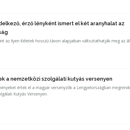
elkező, érző lényként ismert el két aranyhalat az
óság
int az ilyen ítéletek hosszú távon alapjaiban változtathatják meg az ál
ek a nemzetközi szolgálati kutyás versenyen
ényeket értek el a magyar versenyzők a Lengyelországban megrend
lgálati Kutyás Versenyen.