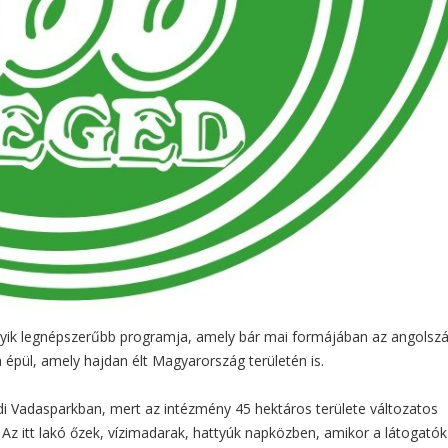
yik legnépszerűbb programja, amely bár mai formájában az angolsz
pül, amely hajdan élt Magyarország területén is.
di Vadasparkban, mert az intézmény 45 hektáros területe változatos
 Az itt lakó őzek, vízimadarak, hattyúk napközben, amikor a látogatók