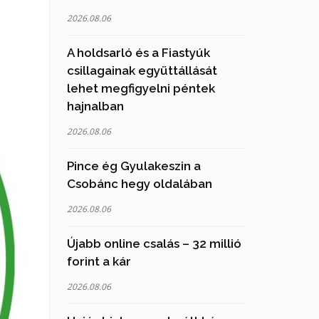
2026.08.06
A holdsarló és a Fiastyúk
csillagainak együttállását
lehet megfigyelni péntek
hajnalban
2026.08.06
Pince ég Gyulakeszin a
Csobánc hegy oldalában
2026.08.06
Újabb online csalás – 32 millió
forint a kár
2026.08.06