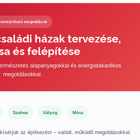
Fenntartható megoldások
saládi házak tervezése,
sa és felépítése
 természetes alapanyagokkal és energiatakarékos
megoldásokkal.
Szalma
Vályog
Mész
gkísérjük az építkezést – valódi, működő megoldásokkal.