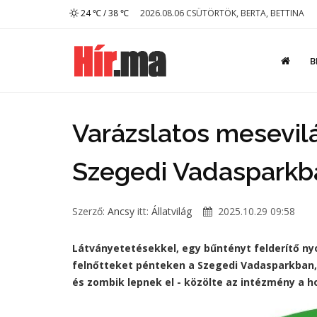
24 ℃ / 38 ℃
2026.08.06 CSÜTÖRTÖK, BERTA, BETTINA
B
Varázslatos mesevil
Szegedi Vadasparkb
Szerző:
Ancsy
itt:
Állatvilág
2025.10.29 09:58
Látványetetésekkel, egy bűntényt felderítő ny
felnőtteket pénteken a Szegedi Vadasparkban, 
és zombik lepnek el - közölte az intézmény a h