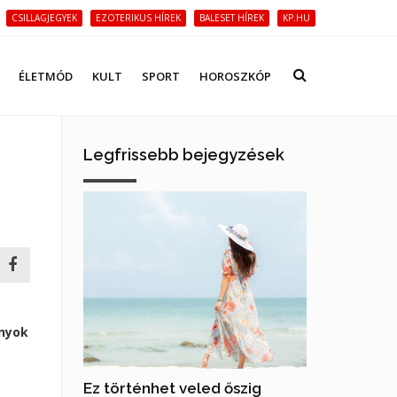
CSILLAGJEGYEK
EZOTERIKUS HÍREK
BALESET HÍREK
KP.HU
ÉLETMÓD
KULT
SPORT
HOROSZKÓP
Legfrissebb bejegyzések
ányok
Ez történhet veled őszig