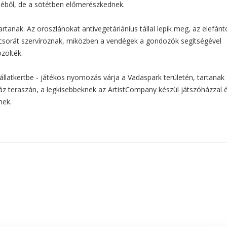
léből, de a sötétben előmerészkednek.
tanak. Az oroszlánokat antivegetáriánius tállal lepik meg, az elefánt
csorát szervíroznak, miközben a vendégek a gondozók segítségével
özölték.
állatkertbe - játékos nyomozás várja a Vadaspark területén, tartanak
z teraszán, a legkisebbeknek az ArtistCompany készül játszóházzal 
nek.