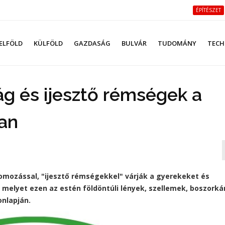
ÉPÍTÉSZET
ELFÖLD
KÜLFÖLD
GAZDASÁG
BULVÁR
TUDOMÁNY
TECH
ág és ijesztő rémségek a
an
omozással, "ijesztő rémségekkel" várják a gyerekeket és
melyet ezen az estén földöntúli lények, szellemek, boszork
onlapján.