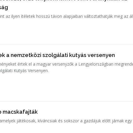
óság
int az ilyen ítéletek hosszú távon alapjaiban változtathatják meg az ál
ek a nemzetközi szolgálati kutyás versenyen
ényeket értek el a magyar versenyzők a Lengyelországban megrend
lgálati Kutyás Versenyen.
b macskafajták
amelyek játékosak, kíváncsiak és sokszor a gazdájuk előtt járnak egy