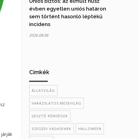
Uniós biztos: az elmúlt húsz
évben egyetlen uniós határon
sem történt hasonló léptékű
incidens
2026.08.06
Cimkék
ÁLLATVILÁG
VARÁZSLATOS MESEVILÁG
ász
IJESZTŐ RÉMSÉGEK
SZEGEDI VADASPARK
HALLOWEEN
 járják