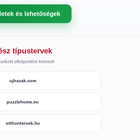
letek és lehetőségek
ész típustervek
onkrét elképzelést keresel:
ujhazak.com
puzzlehome.eu
otthontervek.hu