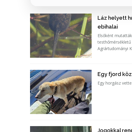
Láz helyett 
ebihalai
Elsőként mutatták
testhőmérsékletű
Agrártudományi K
Egy fjord köz
Egy horgász vette
Jogokkal rend