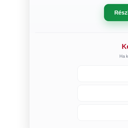
Rész
K
Ha k