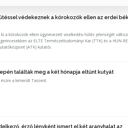
hűtéssel védekeznek a kórokozók ellen az erdei bé
 ki a kórokozók elleni úgynevezett viselkedési hűlés jelenségét változ
 gerincesekben az ELTE Természettudományi Kar (TTK) és a HUN-R
utatóközpont (ATK) kutatói.
epén találták meg a két hónapja eltűnt kutyát
 észre a kimerült Tassent.
elkező, érző lényként ismert el két aranyhalat az