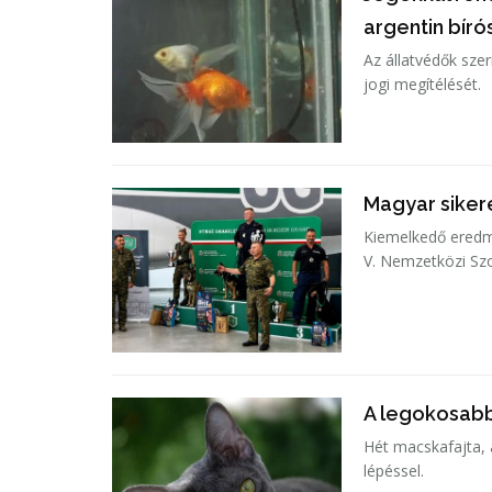
argentin bír
Az állatvédők szer
jogi megítélését.
Magyar siker
Kiemelkedő eredm
V. Nemzetközi Szo
A legokosab
Hét macskafajta, 
lépéssel.