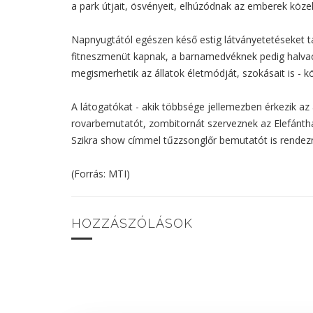
a park útjait, ösvényeit, elhúzódnak az emberek köze
Napnyugtától egészen késő estig látványetetéseket tar
fitneszmenüt kapnak, a barnamedvéknek pedig halva
megismerhetik az állatok életmódját, szokásait is - k
A látogatókat - akik többsége jellemezben érkezik az 
rovarbemutatót, zombitornát szerveznek az Elefánthá
Szikra show címmel tűzzsonglőr bemutatót is rendez
(Forrás: MTI)
HOZZÁSZÓLÁSOK