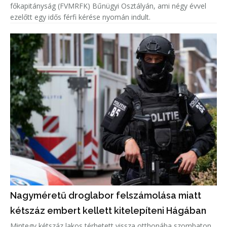
főkapitányság (FVMRFK) Bűnügyi Osztályán, ami négy évvel
ezelőtt egy idős férfi kérése nyomán indult.
Nagyméretű droglabor felszámolása miatt
kétszáz embert kellett kitelepíteni Hágában
Mintegy kétszáz lakos térhetett vissza otthonába szombaton