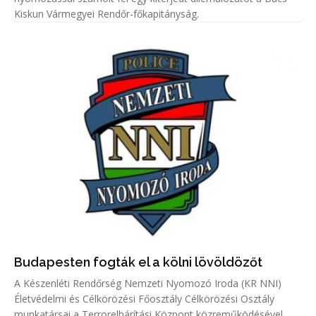
Kiskun Vármegyei Rendőr-főkapitányság.
Budapesten fogták el a kölni lövöldözőt
A Készenléti Rendőrség Nemzeti Nyomozó Iroda (KR NNI)
Életvédelmi és Célkörözési Főosztály Célkörözési Osztály
munkatársai a Terrorelhárítási Központ közreműködésével