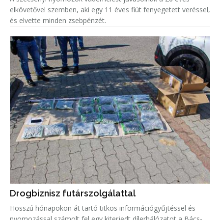
elkövetővel szemben, aki egy 11 éves fiút fenyegetett veréssel,
és elvette minden zsebpénzét.
Drogbiznisz futárszolgálattal
Hosszú hónapokon át tartó titkos információgyűjtéssel és
nyomozással számolt fel egy kiterjedt dílerhálózatot a Bács-