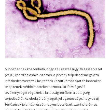
Mindez annak köszönhető, hogy az Egészségügyi Világszervezet
(WHO) koordinálásával számos, a járvány terjedését megelőző
intézkedést vezettek be, többek között kórházakat és laborokat
telepítettek, védőöltözeteket osztottak ki, felvilágosító
tevékenységet végeztek a lakosság körében a betegség
terjedéséről. Az ebolajárvány egyik jellegzetessége, hogy az új
fertőzések jelentős részét – egyes becslések szerint felét - az