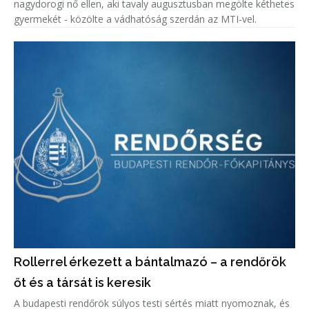
nagydorogi nő ellen, aki tavaly augusztusban megölte kéthetes
gyermekét - közölte a vádhatóság szerdán az MTI-vel.
Rollerrel érkezett a bántalmazó – a rendőrök
őt és a társát is keresik
A budapesti rendőrök súlyos testi sértés miatt nyomoznak, és