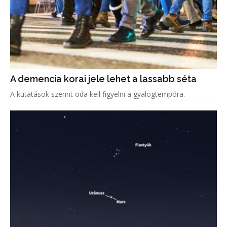
A demencia korai jele lehet a lassabb séta
A kutatások szerint oda kell figyelni a gyalogtempóra.