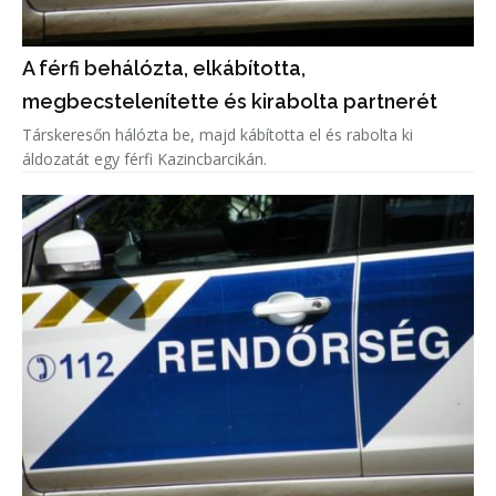
A férfi behálózta, elkábította,
megbecstelenítette és kirabolta partnerét
Társkeresőn hálózta be, majd kábította el és rabolta ki
áldozatát egy férfi Kazincbarcikán.