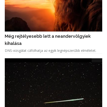
Még rejtélyesebb lett a neandervölgyiek
kihalása
DNS-vizsgálat cáfolhatja az egyik legnépszerűbb elméletet.