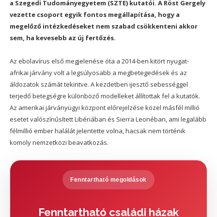
a Szegedi Tudományegyetem (SZTE) kutatói. A Röst Gergely
vezette csoport egyik fontos megállapítása, hogy a
megelőző intézkedéseket nem szabad csökkenteni akkor
sem, ha kevesebb az új fertőzés.
Az ebolavírus első megjelenése óta a 2014-ben kitört nyugat-
afrikai járvány volt a legsúlyosabb a megbetegedések és az
áldozatok számát tekintve. A kezdetben ijesztő sebességgel
terjedő betegségre különböző modelleket állítottak fel a kutatók.
Az amerikai járványügyi központ előrejelzése közel másfél millió
esetet valószínűsített Libériában és Sierra Leonéban, ami legalább
félmillió ember halálát jelentette volna, hacsak nem történik
komoly nemzetközi beavatkozás.
Fenntartható megoldások
Fenntartható családi házak