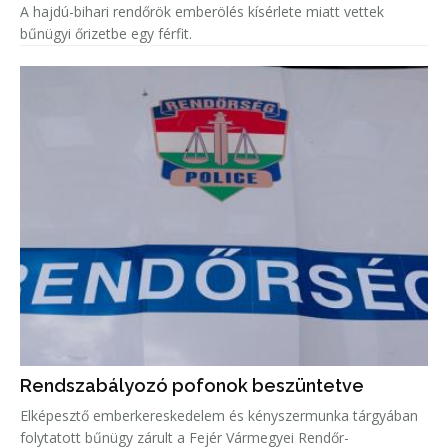
A hajdú-bihari rendőrök emberölés kísérlete miatt vettek
bűnügyi őrizetbe egy férfit.
Rendszabályozó pofonok beszüntetve
Elképesztő emberkereskedelem és kényszermunka tárgyában
folytatott bűnügy zárult a Fejér Vármegyei Rendőr-