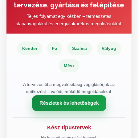
tervezése, gyártása és felépítése
Teljes folyamat egy kézben – természetes
alapanyagokkal és energiatakarékos megoldásokkal.
Kender
Fa
Szalma
Vályog
Mész
A tervezéstől a megvalósításig végigkísérjük az
építkezést – valódi, működő megoldásokkal.
Részletek és lehetőségek
Kész típustervek
Ha konkrét elképzelést keresel: