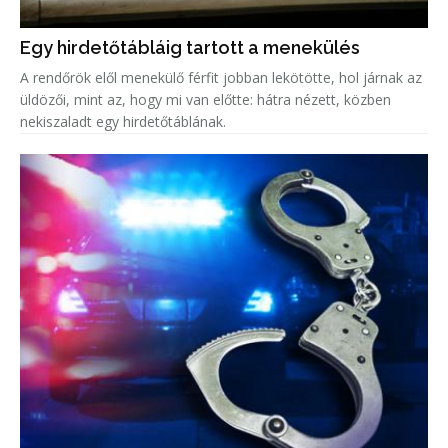
Egy hirdetőtábláig tartott a menekülés
A rendőrök elől menekülő férfit jobban lekötötte, hol járnak az
üldözői, mint az, hogy mi van előtte: hátra nézett, közben
nekiszaladt egy hirdetőtáblának.