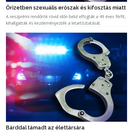
Őrizetben szexuális erőszak és kifosztás miatt
A veszprémi rendőrök rövid időn belül elfogták a 49 éves férfit,
kihallgatták és kezdeményezték a letartóztatását.
Bárddal támadt az élettársára