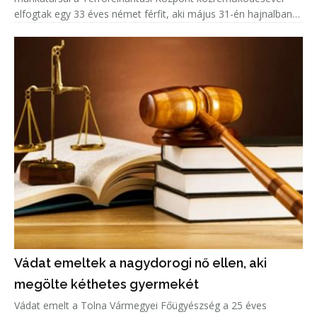
elfogtak egy 33 éves német férfit, aki május 31-én hajnalban
Kölnben több lövést adott le egy emberre.
Vádat emeltek a nagydorogi nő ellen, aki
megölte kéthetes gyermekét
Vádat emelt a Tolna Vármegyei Főügyészség a 25 éves