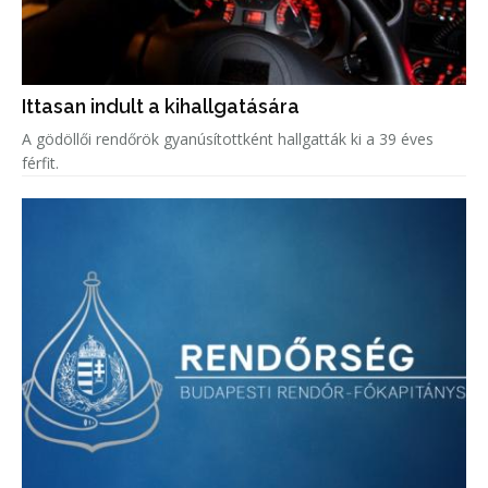
Ittasan indult a kihallgatására
A gödöllői rendőrök gyanúsítottként hallgatták ki a 39 éves
férfit.