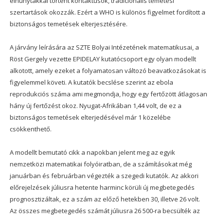
elhunytakkal történt kontaktusok, tradicionális temetési
szertartások okozzák. Ezért a WHO is különös figyelmet fordított a
biztonságos temetések elterjesztésére.
A járvány leírására az SZTE Bolyai Intézetének matematikusai, a
Röst Gergely vezette EPIDELAY kutatócsoport egy olyan modellt
alkotott, amely ezeket a folyamatosan változó beavatkozásokat is
figyelemmel követi. A kutatók becslése szerint az ebola
reprodukciós száma ami megmondja, hogy egy fertőzött átlagosan
hány új fertőzést okoz. Nyugat-Afrikában 1,44 volt, de ez a
biztonságos temetések elterjedésével már 1 közelébe
csökkenthető.
A modellt bemutató cikk a napokban jelent meg az egyik
nemzetközi matematikai folyóiratban, de a számításokat még
januárban és februárban végezték a szegedi kutatók. Az akkori
előrejelzések júliusra hetente harminc körüli új megbetegedés
prognosztizáltak, ez a szám az előző hetekben 30, illetve 26 volt.
Az összes megbetegedés számát júliusra 26 500-ra becsülték az