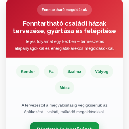
Fenntartható megoldások
Fenntartható családi házak
tervezése, gyártása és felépítése
Teljes folyamat egy kézben – természetes
alapanyagokkal és energiatakarékos megoldásokkal.
Kender
Fa
Szalma
Vályog
Mész
A tervezéstől a megvalósításig végigkísérjük az
építkezést – valódi, működő megoldásokkal.