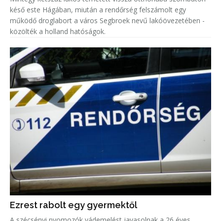
késő este Hágában, miután a rendőrség felszámolt egy
működő droglabort a város Segbroek nevű lakóövezetében -
közölték a holland hatóságok.
Ezrest rabolt egy gyermektől
A szécsényi nyomozók vádemelést javasolnak a 26 éves