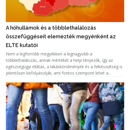
A hőhullámok és a többlethalálozás
összefüggéseit elemezték megyénként az
ELTE kutatói
Nem a legforróbb megyékben a legnagyobb a
többlethalálozás, annak mértékét a helyi tényezők, így az
egészségügyi ellátás, a lakáskörülmények és a felkészültség is
jelentősen befolyásolják, ami fontos szempont lehet a
közegészségügyi felkészülésben.