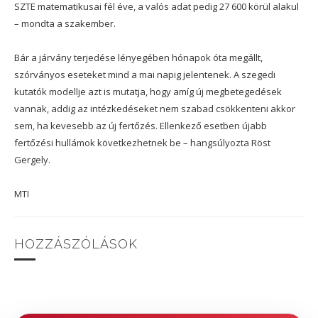
SZTE matematikusai fél éve, a valós adat pedig 27 600 körül alakul
– mondta a szakember.
Bár a járvány terjedése lényegében hónapok óta megállt,
szórványos eseteket mind a mai napig jelentenek. A szegedi
kutatók modellje azt is mutatja, hogy amíg új megbetegedések
vannak, addig az intézkedéseket nem szabad csökkenteni akkor
sem, ha kevesebb az új fertőzés. Ellenkező esetben újabb
fertőzési hullámok következhetnek be – hangsúlyozta Röst
Gergely.
MTI
HOZZÁSZÓLÁSOK