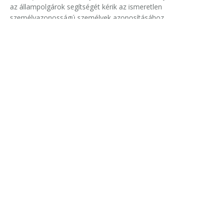
az állampolgárok segítségét kérik az ismeretlen
személyazonosságú személyek azonosításához.
Testvérgyilkosságot akadályoztak meg a
rendőrök Nógrádban
A rendőrök előtt akarta leszúrni lánytestvérét egy 38 éves férfi