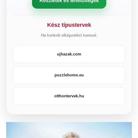
Részletek és lehetőségek
Kész típustervek
Ha konkrét elképzelést keresel:
ujhazak.com
puzzlehome.eu
otthontervek.hu