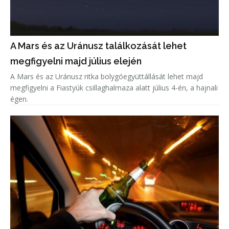
A Mars és az Uránusz találkozását lehet
megfigyelni majd július elején
A Mars és az Uránusz ritka bolygóegyüttállását lehet majd
megfigyelni a Fiastyúk csillaghalmaza alatt július 4-én, a hajnali
égen.