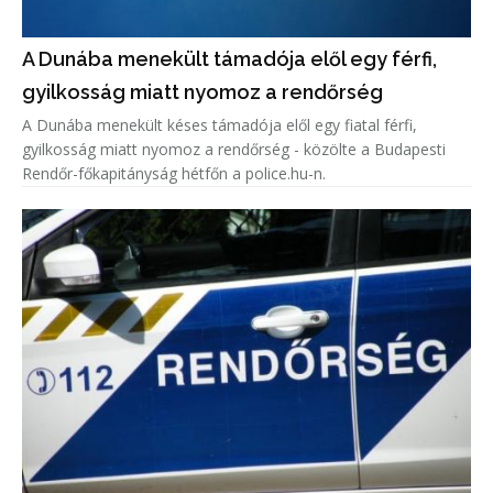
A Dunába menekült támadója elől egy férfi,
gyilkosság miatt nyomoz a rendőrség
A Dunába menekült késes támadója elől egy fiatal férfi,
gyilkosság miatt nyomoz a rendőrség - közölte a Budapesti
Rendőr-főkapitányság hétfőn a police.hu-n.