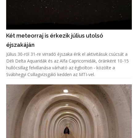
Két meteorraj is érkezik július utolsó
éjszakáján
Július 30-ról 31-re virradó éjszaka érik el aktivitásuk csúcsát a
Déli Delta Aquaridák és az Alfa Capricornidák, óránként 10-15
hullócsillag felvillanása várható az égbolton - közölte a
Svábhegyi Csillagvizsgáló kedden az MTI-vel.