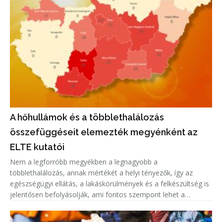
A hőhullámok és a többlethalálozás
összefüggéseit elemezték megyénként az
ELTE kutatói
Nem a legforróbb megyékben a legnagyobb a
többlethalálozás, annak mértékét a helyi tényezők, így az
egészségügyi ellátás, a lakáskörülmények és a felkészültség is
jelentősen befolyásolják, ami fontos szempont lehet a
közegészségügyi felkészülésben.