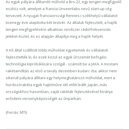
Az egyik pályára állítandó műhold a Bro-22, egy tengeri megfigyelő
eszköz volt, amelyet a francia Unseenlabs nevű start-up cég
tervezett. A nyugat-franciaországi Rennes-i székhelyű vállalatot
tizenegy éve alapította két testvér. Az általuk fejlesztett, a hajók
tengeri megfigyelésére alkalmas rendszer rádiófrekvenciás
jeleket észlel, és ez alapján állapítja meg a hajók helyét.
A H3 által szállított többi műholdat egyetemek és vállalatok
fejlesztették ki, és ezek közül az egyik űrszemét befogási
technológia kipróbálására szolgál - számolt be a JAXA. A mostani
rakétaindítás az első a tavaly decemberi kudarc óta: akkor nem
sikerült pályára állítani egy helymeghatározó műholdat, mert a
hordozórakéta egyik hajtóműve idő előtt leállt. Japán, más
országokhoz hasonlóan, saját rakéták fejlesztésével kívánja
erősíteni versenyképességét az űriparban.
(Forrás: MTI)