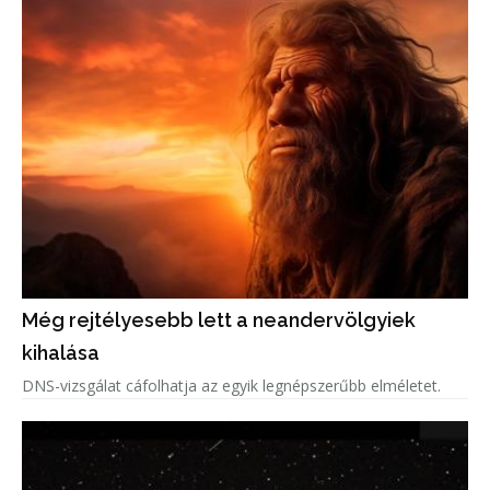
Még rejtélyesebb lett a neandervölgyiek
kihalása
DNS-vizsgálat cáfolhatja az egyik legnépszerűbb elméletet.