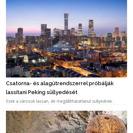
Csatorna- és alagútrendszerrel próbálják
lassítani Peking süllyedését
Ezek a városok lassan, de megállíthatatlanul süllyednek.