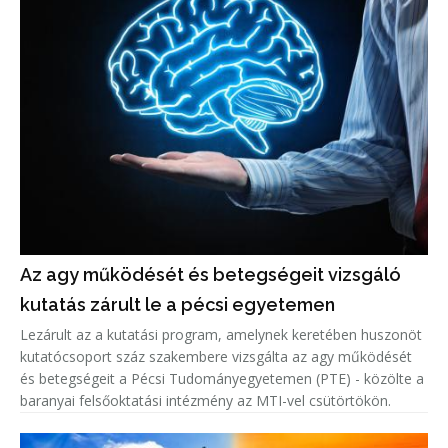
Az agy működését és betegségeit vizsgáló
kutatás zárult le a pécsi egyetemen
Lezárult az a kutatási program, amelynek keretében huszonöt
kutatócsoport száz szakembere vizsgálta az agy működését
és betegségeit a Pécsi Tudományegyetemen (PTE) - közölte a
baranyai felsőoktatási intézmény az MTI-vel csütörtökön.