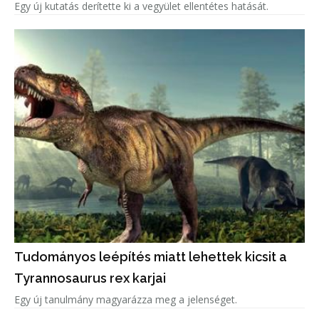
Egy új kutatás derítette ki a vegyület ellentétes hatását.
Tudományos leépítés miatt lehettek kicsit a
Tyrannosaurus rex karjai
Egy új tanulmány magyarázza meg a jelenséget.