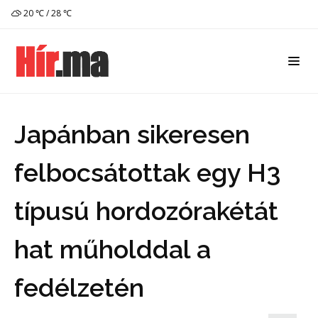
20 ℃ / 28 ℃
Japánban sikeresen
felbocsátottak egy H3
típusú hordozórakétát
hat műholddal a
fedélzetén