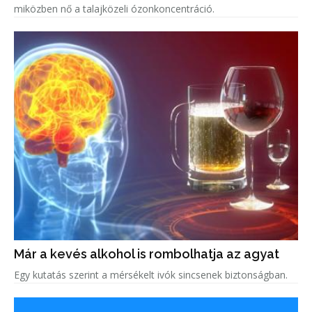
miközben nő a talajközeli ózonkoncentráció.
Már a kevés alkohol is rombolhatja az agyat
Egy kutatás szerint a mérsékelt ivók sincsenek biztonságban.