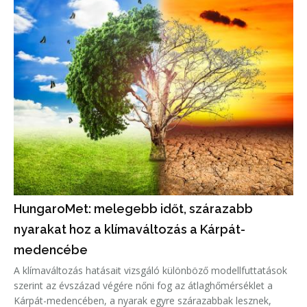
HungaroMet: melegebb időt, szárazabb
nyarakat hoz a klímaváltozás a Kárpát-
medencébe
A klímaváltozás hatásait vizsgáló különböző modellfuttatások
szerint az évszázad végére nőni fog az átlaghőmérséklet a
Kárpát-medencében, a nyarak egyre szárazabbak lesznek,