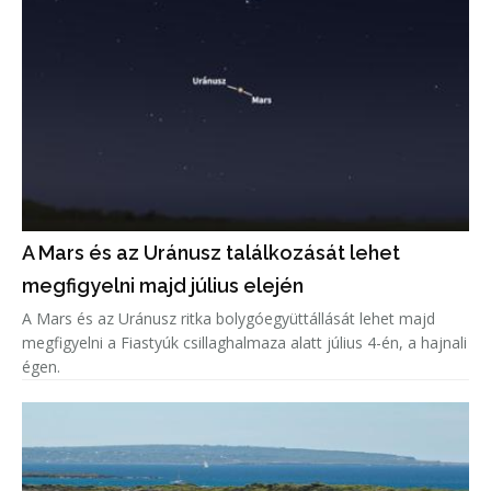
A Mars és az Uránusz találkozását lehet
megfigyelni majd július elején
A Mars és az Uránusz ritka bolygóegyüttállását lehet majd
megfigyelni a Fiastyúk csillaghalmaza alatt július 4-én, a hajnali
égen.