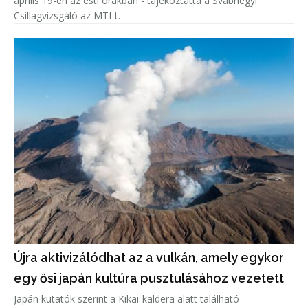
április 19-én az esti órákban - tájékoztatta a Svábhegyi
Csillagvizsgáló az MTI-t.
Újra aktivizálódhat az a vulkán, amely egykor
egy ősi japán kultúra pusztulásához vezetett
Japán kutatók szerint a Kikai-kaldera alatt található