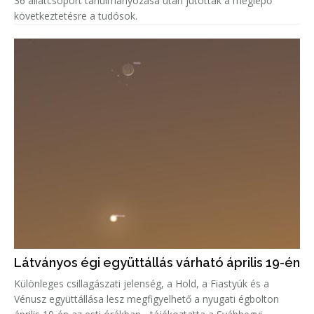
36 állatcsoport tanulmányozása után jutottak a meglepő
következtetésre a tudósok.
Látványos égi együttállás várható április 19-én
Különleges csillagászati jelenség, a Hold, a Fiastyúk és a
Vénusz együttállása lesz megfigyelhető a nyugati égbolton