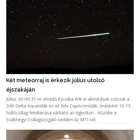
Két meteorraj is érkezik július utolsó
éjszakáján
Július 30-ról 31-re virradó éjszaka érik el aktivitásuk csúcsát a
Déli Delta Aquaridák és az Alfa Capricornidák, óránként 10-15
hullócsillag felvillanása várható az égbolton - közölte a
Svábhegyi Csillagvizsgáló kedden az MTI-vel.