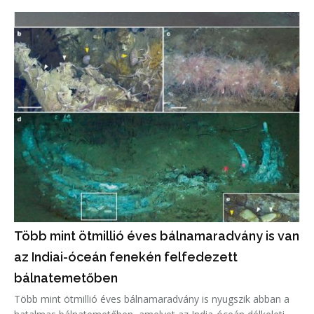
lebontásra.
Több mint ötmillió éves bálnamaradvány is van
az Indiai-óceán fenekén felfedezett
bálnatemetőben
Több mint ötmillió éves bálnamaradvány is nyugszik abban a