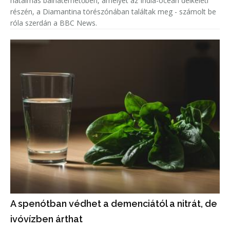
hatalmas bálnatemetőben, amelyet az India-óceán délkeleti
részén, a Diamantina törészónában találtak meg - számolt be
róla szerdán a BBC News.
A spenótban védhet a demenciától a nitrát, de
ivóvízben árthat