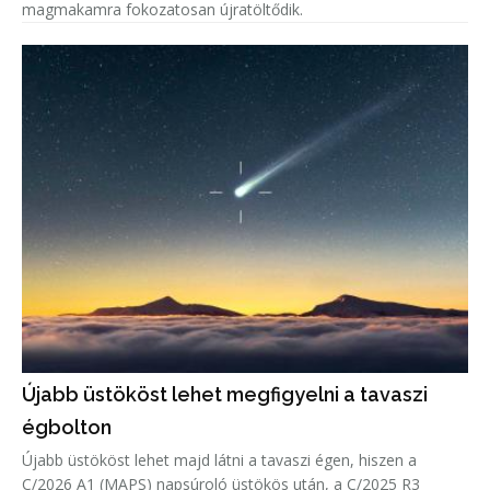
magmakamra fokozatosan újratöltődik.
Újabb üstököst lehet megfigyelni a tavaszi
égbolton
Újabb üstököst lehet majd látni a tavaszi égen, hiszen a
C/2026 A1 (MAPS) napsúroló üstökös után, a C/2025 R3