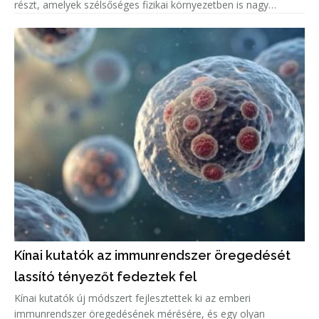
részt, amelyek szélsőséges fizikai környezetben is nagy
pontosságú mérésekre alkalmasak.
Kínai kutatók az immunrendszer öregedését
lassító tényezőt fedeztek fel
Kínai kutatók új módszert fejlesztettek ki az emberi
immunrendszer öregedésének mérésére, és egy olyan