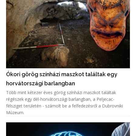
Ókori görög színházi maszkot találtak egy
horvátországi barlangban
Több mint kétezer éves görög színházi maszkot találtak
régészek egy dél-horvátországi barlangban, a Peljecac-
félsziget területén - számolt be a felfedezésről a Dubrovniki
Múzeum.