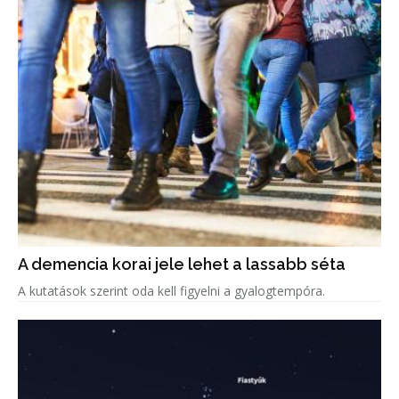
A demencia korai jele lehet a lassabb séta
A kutatások szerint oda kell figyelni a gyalogtempóra.