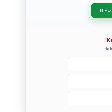
Rész
K
Ha k