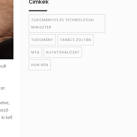
Cimkék
TUDOMÁNYOS ÉS TECHNOLÓGIAI
MINISZTER
TUDOMÁNY
TANÁCS ZOLTÁN
MTA
KUTATÓHÁLÓZAT
HUN-REN
kult
er.
elve,
kező
ki kell