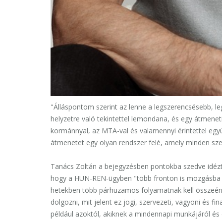
"Álláspontom szerint az lenne a legszerencsésebb, l
helyzetre való tekintettel lemondana, és egy átmenet
kormánnyal, az MTA-val és valamennyi érintettel együ
átmenetet egy olyan rendszer felé, amely minden sze
Tanács Zoltán a bejegyzésben pontokba szedve idézte
hogy a HUN-REN-ügyben "több fronton is mozgásba le
hetekben több párhuzamos folyamatnak kell összeérnie
dolgozni, mit jelent ez jogi, szervezeti, vagyoni és fi
például azoktól, akiknek a mindennapi munkájáról és é