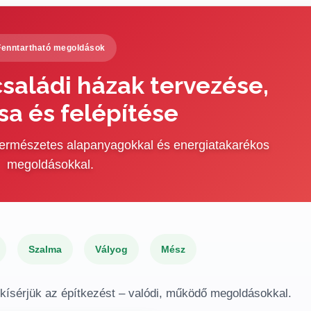
Fenntartható megoldások
saládi házak tervezése,
sa és felépítése
 természetes alapanyagokkal és energiatakarékos
megoldásokkal.
Szalma
Vályog
Mész
gkísérjük az építkezést – valódi, működő megoldásokkal.