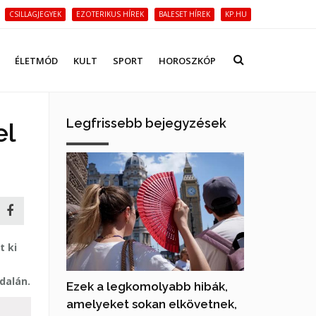
CSILLAGJEGYEK
EZOTERIKUS HÍREK
BALESET HÍREK
KP.HU
ÉLETMÓD
KULT
SPORT
HOROSZKÓP
Legfrissebb bejegyzések
el
t ki
dalán.
Ezek a legkomolyabb hibák,
amelyeket sokan elkövetnek,