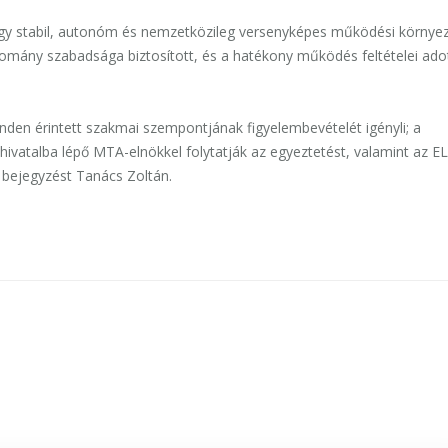
egy stabil, autonóm és nemzetközileg versenyképes működési környe
udomány szabadsága biztosított, és a hatékony működés feltételei adot
nden érintett szakmai szempontjának figyelembevételét igényli; a
ivatalba lépő MTA-elnökkel folytatják az egyeztetést, valamint az E
 bejegyzést Tanács Zoltán.