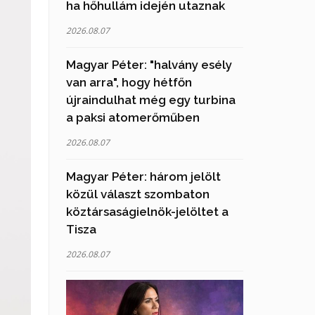
ha hőhullám idején utaznak
2026.08.07
Magyar Péter: "halvány esély
van arra", hogy hétfőn
újraindulhat még egy turbina
a paksi atomerőműben
2026.08.07
Magyar Péter: három jelölt
közül választ szombaton
köztársaságielnök-jelöltet a
Tisza
2026.08.07