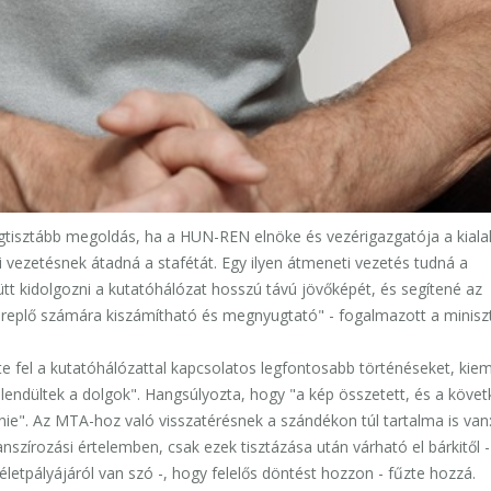
egtisztább megoldás, ha a HUN-REN elnöke és vezérigazgatója a kiala
i vezetésnek átadná a stafétát. Egy ilyen átmeneti vezetés tudná a
tt kidolgozni a kutatóhálózat hosszú távú jövőképét, és segítené az
replő számára kiszámítható és megnyugtató" - fogalmazott a miniszt
 fel a kutatóhálózattal kapcsolatos legfontosabb történéseket, kiem
ndültek a dolgok". Hangsúlyozta, hogy "a kép összetett, és a követ
". Az MTA-hoz való visszatérésnek a szándékon túl tartalma is van: 
nanszírozási értelemben, csak ezek tisztázása után várható el bárkitől -
letpályájáról van szó -, hogy felelős döntést hozzon - fűzte hozzá.