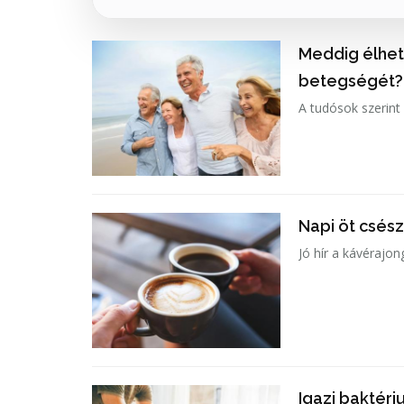
Meddig élhetn
betegségét?
A tudósok szerint
Napi öt csész
Jó hír a kávérajo
Igazi baktér