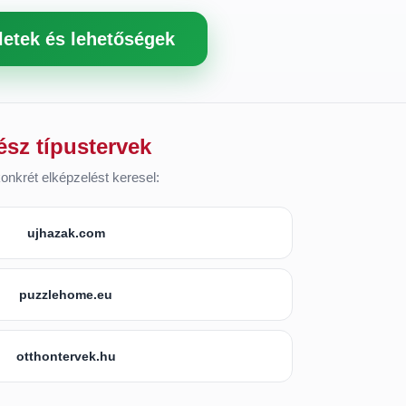
letek és lehetőségek
ész típustervek
onkrét elképzelést keresel:
ujhazak.com
puzzlehome.eu
otthontervek.hu