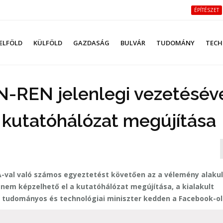
ÉPÍTÉSZET
ELFÖLD
KÜLFÖLD
GAZDASÁG
BULVÁR
TUDOMÁNY
TECH
N-REN jelenlegi vezetésév
 kutatóhálózat megújítása
A-val való számos egyeztetést követően az a vélemény alakul
nem képzelhető el a kutatóhálózat megújítása, a kialakult
n tudományos és technológiai miniszter kedden a Facebook-ol