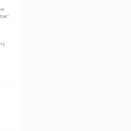
zet
tak" -
LTE