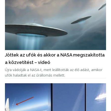
Jöttek az ufók és akkor a NASA megszakította
a közvetítést – videó
Újra vádolják a NASA-t, mert leállították az élő adást, amikor
ufók haladtak el az űrállomás mellett.