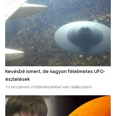
Kevésbé ismert, de nagyon félelmetes UFO-
észlelések
Tíz beszámoló a földönkívüliekkel való találkozásról.