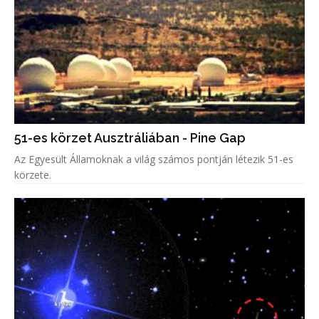
51-es körzet Ausztráliában - Pine Gap
Az Egyesült Államoknak a világ számos pontján létezik 51-es
körzete.