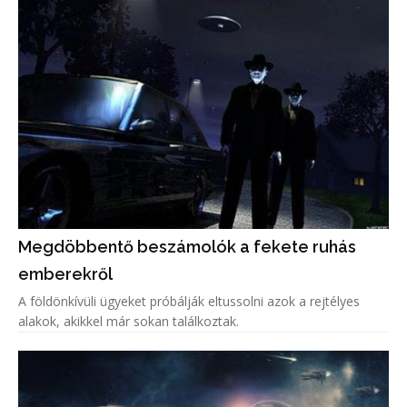
Megdöbbentő beszámolók a fekete ruhás
emberekről
A földönkívüli ügyeket próbálják eltussolni azok a rejtélyes
alakok, akikkel már sokan találkoztak.