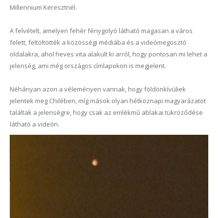
Millennium Keresztnél.
A felvételt, amelyen fehér fénygolyó látható magasan a város
felett, feltöltötték a közösségi médiába és a videómegosztó
oldalakra, ahol heves vita alakult ki arról, hogy pontosan mi lehet a
jelenség, ami még országos címlapokon is megjelent.
Néhányan azon a véleményen vannak, hogy földönkívüliek
jelentek meg Chilében, míg mások olyan hétköznapi magyarázatot
találtak a jelenségre, hogy csak az emlékmű ablakai tükröződése
látható a videón.