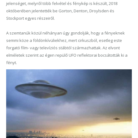
jelenséget, melyről több felvétel és fénykép is készült, 2018
októberében jelentették be Gorton, Denton, Droylsden és
Stockport egyes részeiről.
A szemtanúk közül néhányan úgy gondolják, hogy a fényeknek
semmi köze a földönkívüliekhez, mert cirkuszból, esetleg este
forgató film- vagy televíziós stábtól származhattak. Az elvont
elméletek szerint az égen repülő UFO reflektorai bocsátották ki a
fényt.