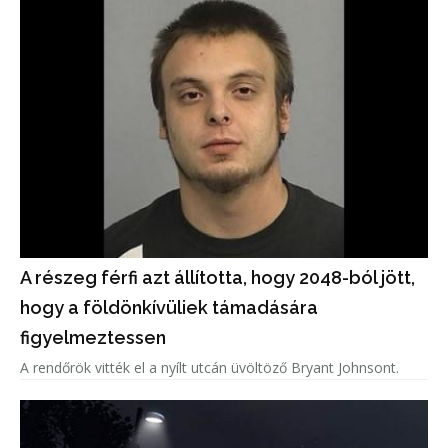
A részeg férfi azt állította, hogy 2048-ból jött,
hogy a földönkívüliek támadására
figyelmeztessen
A rendőrök vitték el a nyílt utcán üvöltöző Bryant Johnsont.