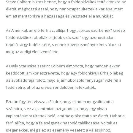
Steve Colbern biztos benne, hogy a földönkívüliek tették tönkre az
életét, méghozzá azzal, hogy nanochipet ültettek a karjába, mert
emiatt ment tönkre a házassága és vesztette el a munkáját.
Az Amerikában élő férfi azt állítja, hogy „tipikus szürkének” kinéző
földönkívüliek rabolták el „több százszor” egy azonosítatlan
repülő tárgy fedélzetére, s ennek következményeként változott
meg az addigi életszemlélete.
A Daily Star írása szerint Colbern elmondta, hogy minden akkor
kezdődött, amikor észrevette, hogy egy földönkívüli űrhajó lebeg
az avokádófája fölött, majd a járműből zöld fénysugár vitte fel a
fedélzetre, ahol az orvosi rendelőben lefektették.
Ezután úgy tért vissza a Földre, hogy minden megváltozott a
számára, s ez az, ami miatt azt gondolja, hogy egy olyan
implantátumot ültettek belé, ami megváltoztatta az életét. Habár a
férfi állítja, hogy a feleségének hasonló találkozásai voltak az
idegenekkel, mégis ez az esemény vezetett a válásukhoz.