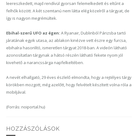
leereszkedett, majd rendívül gyorsan felemelkedett és eltűnt a
felhők között. A két szemtanú nem látta elég közelről a tárgyat, de
így is nagyon megrémültek.
Ebihal-szerű UFO az égen:
A Ryanair, Dublinból Párizsba tartó
járatának egyik utasa, az ablakon kinézve vett észre egy furcsa,
ebihalra hasonlító, ismeretlen tárgyat 2018-ban. A videón látható
azonosítatlan tárgynak a hátsó részén látható fekete nyom jól
kivehető a narancssárga napfelkeltében.
A nevét elhallgató, 29 éves észlelő elmondta, hogy a rejtélyes tárgy
körökben mozgott, még azelőtt, hogy felvételt készített volna róla a
mobiljával.
(Forrás: noiportal.hu)
HOZZÁSZÓLÁSOK