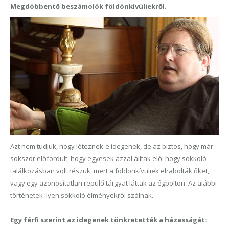
Megdöbbentő beszámolók földönkívüliekről.
Azt nem tudjuk, hogy léteznek-e idegenek, de az biztos, hogy már
sokszor előfordult, hogy egyesek azzal álltak elő, hogy sokkoló
találkozásban volt részük, mert a földönkívüliek elrabolták őket,
vagy egy azonosítatlan repülő tárgyat láttak az égbolton. Az alábbi
történetek ilyen sokkoló élményekről szólnak.
Egy férfi szerint az idegenek tönkretették a házasságát: