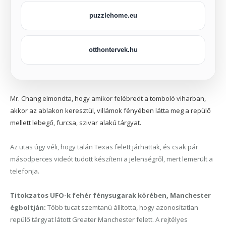
puzzlehome.eu
otthontervek.hu
Mr. Chang elmondta, hogy amikor felébredt a tomboló viharban,
akkor az ablakon keresztül, villámok fényében látta meg a repülő
mellett lebegő, furcsa, szivar alakú tárgyat.
Az utas úgy véli, hogy talán Texas felett járhattak, és csak pár
másodperces videót tudott készíteni a jelenségről, mert lemerült a
telefonja.
Titokzatos UFO-k fehér fénysugarak körében, Manchester
égboltján:
Több tucat szemtanú állította, hogy azonosítatlan
repülő tárgyat látott Greater Manchester felett. A rejtélyes