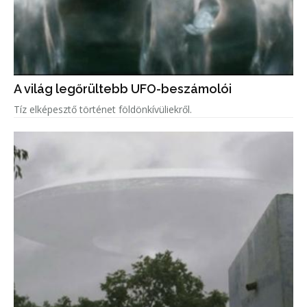
A világ legőrültebb UFO-beszámolói
Tíz elképesztő történet földönkívüliekről.