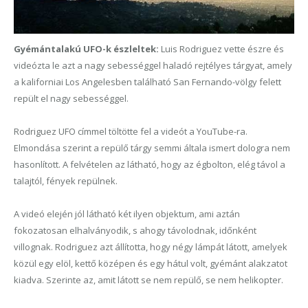
Gyémántalakú UFO-k észleltek:
Luis Rodriguez vette észre és
videózta le azt a nagy sebességgel haladó rejtélyes tárgyat, amely
a kaliforniai Los Angelesben található San Fernando-völgy felett
repült el nagy sebességgel.
Rodriguez UFO címmel töltötte fel a videót a YouTube-ra.
Elmondása szerint a repülő tárgy semmi általa ismert dologra nem
hasonlított. A felvételen az látható, hogy az égbolton, elég távol a
talajtól, fények repülnek.
A videó elején jól látható két ilyen objektum, ami aztán
fokozatosan elhalványodik, s ahogy távolodnak, időnként
villognak. Rodriguez azt állította, hogy négy lámpát látott, amelyek
közül egy elöl, kettő középen és egy hátul volt, gyémánt alakzatot
kiadva. Szerinte az, amit látott se nem repülő, se nem helikopter.