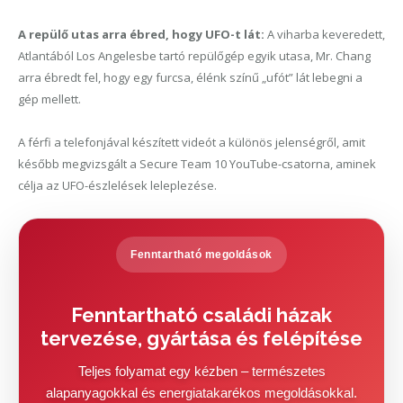
A repülő utas arra ébred, hogy UFO-t lát:
A viharba keveredett,
Atlantából Los Angelesbe tartó repülőgép egyik utasa, Mr. Chang
arra ébredt fel, hogy egy furcsa, élénk színű „ufót” lát lebegni a
gép mellett.
A férfi a telefonjával készített videót a különös jelenségről, amit
később megvizsgált a Secure Team 10 YouTube-csatorna, aminek
célja az UFO-észlelések leleplezése.
Fenntartható megoldások
Fenntartható családi házak
tervezése, gyártása és felépítése
Teljes folyamat egy kézben – természetes
alapanyagokkal és energiatakarékos megoldásokkal.