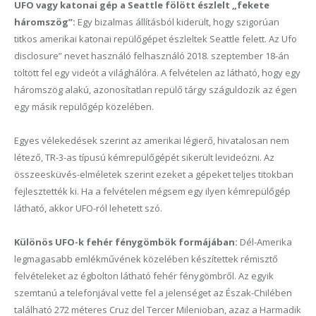
UFO vagy katonai gép a Seattle fölött észlelt „fekete
háromszög”:
Egy bizalmas állításból kiderült, hogy szigorúan
titkos amerikai katonai repülőgépet észleltek Seattle felett. Az Ufo
disclosure” nevet használó felhasználó 2018. szeptember 18-án
töltött fel egy videót a világhálóra. A felvételen az látható, hogy egy
háromszög alakú, azonosítatlan repülő tárgy száguldozik az égen
egy másik repülőgép közelében.
Egyes vélekedések szerint az amerikai légierő, hivatalosan nem
létező, TR-3-as típusú kémrepülőgépét sikerült levideózni. Az
összeesküvés-elméletek szerint ezeket a gépeket teljes titokban
fejlesztették ki. Ha a felvételen mégsem egy ilyen kémrepülőgép
látható, akkor UFO-ról lehetett szó.
Különös UFO-k fehér fénygömbök formájában:
Dél-Amerika
legmagasabb emlékművének közelében készítettek rémisztő
felvételeket az égbolton látható fehér fénygömbről. Az egyik
szemtanú a telefonjával vette fel a jelenséget az Észak-Chilében
található 272 méteres Cruz del Tercer Milenioban, azaz a Harmadik