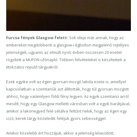
Furcsa fények Glasgow felett:
Sok ideje már annak, hogy az
embereket megdöbbenti a glasgow-i égbolton megjelenő rejtélyes
jelenségek, ugyanis az elmúlt nyolc évben összesen 20 esetet
rögzített a MUFON ufónapló. Többen felvételeket is készítettek a
titokzatos repülő tárgyakról.
Ezek egyike volt az égen gyorsan mozgó labda esete is, amellyel
kapcsolatban a szemtanúk azt állították, hogy túl gyorsan mozgott
ahhoz, hogy valamilyen földi fény legyen. Az egyik szemtanú arról
mesélt, hogy egy Glasgow melletti városban volt a egyik barátjával,
amikor a lakónegyed felé sétálva feltűnt nekik, hogy az égen egy
izzó, kerek tárgy közeledik feléjük gyors sebességgel.
Amikor közelebb ért hozzájuk, akkor a jelenség lelassított,