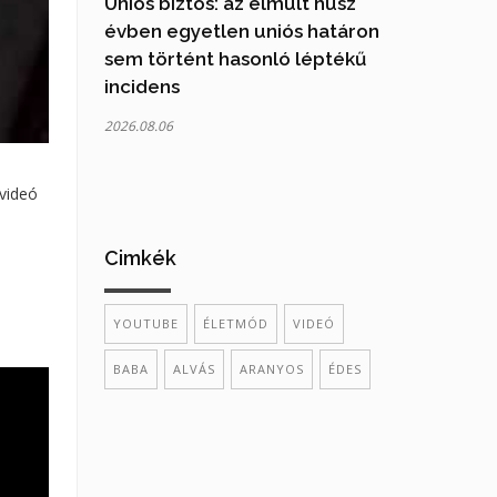
Uniós biztos: az elmúlt húsz
évben egyetlen uniós határon
sem történt hasonló léptékű
incidens
2026.08.06
 videó
Cimkék
YOUTUBE
ÉLETMÓD
VIDEÓ
BABA
ALVÁS
ARANYOS
ÉDES