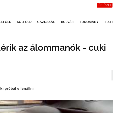
ÉPÍTÉSZET
ELFÖLD
KÜLFÖLD
GAZDASÁG
BULVÁR
TUDOMÁNY
TECH
lérik az álommanók - cuki
i próbál ellenállni