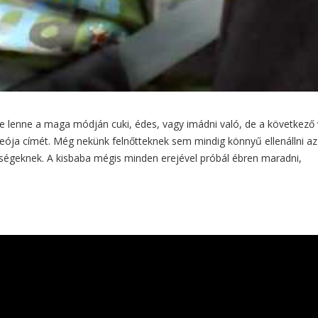
 ne lenne a maga módján cuki, édes, vagy imádni való, de a következő
ója címét. Még nekünk felnőtteknek sem mindig könnyű ellenállni az
ségeknek. A kisbaba mégis minden erejével próbál ébren maradni,