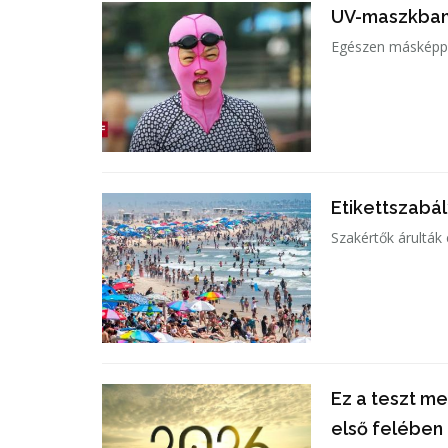
UV-maszkban 
Egészen másképp 
Etikettszabá
Szakértők árulták e
Ez a teszt me
első felében