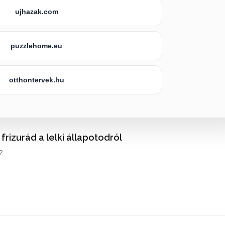
ujhazak.com
puzzlehome.eu
otthontervek.hu
a frizurád a lelki állapotodról
?