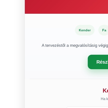
Kender
Fa
A tervezéstől a megvalósításig végi
Rész
K
Ha k