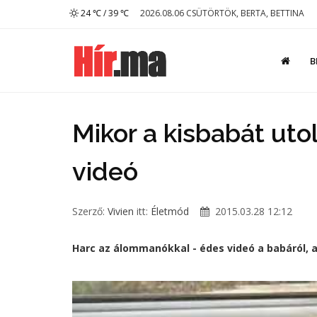
24 ℃ / 39 ℃
2026.08.06 CSÜTÖRTÖK, BERTA, BETTINA
B
Mikor a kisbabát uto
videó
Szerző:
Vivien
itt:
Életmód
2015.03.28 12:12
Harc az álommanókkal - édes videó a babáról, ak