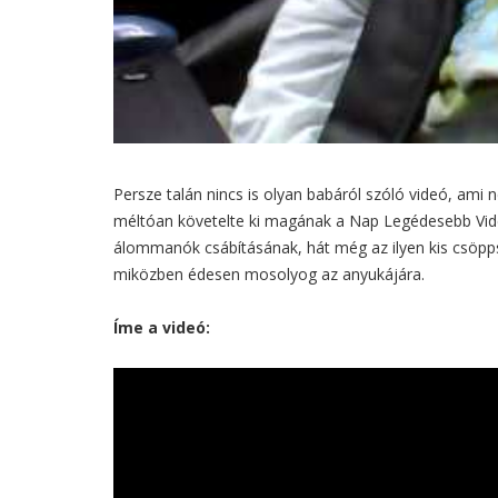
Persze talán nincs is olyan babáról szóló videó, ami
méltóan követelte ki magának a Nap Legédesebb Vide
álommanók csábításának, hát még az ilyen kis csöpp
miközben édesen mosolyog az anyukájára.
Íme a videó: