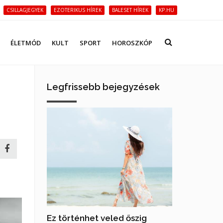
CSILLAGJEGYEK
EZOTERIKUS HÍREK
BALESET HÍREK
KP.HU
ÉLETMÓD
KULT
SPORT
HOROSZKÓP
Legfrissebb bejegyzések
Ez történhet veled őszig