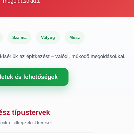
megoldásokkal.
Szalma
Vályog
Mész
gkísérjük az építkezést – valódi, működő megoldásokkal.
letek és lehetőségek
ész típustervek
onkrét elképzelést keresel: