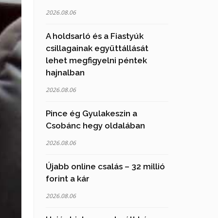
2026.08.06
A holdsarló és a Fiastyúk
csillagainak együttállását
lehet megfigyelni péntek
hajnalban
2026.08.06
Pince ég Gyulakeszin a
Csobánc hegy oldalában
2026.08.06
Újabb online csalás – 32 millió
forint a kár
2026.08.06