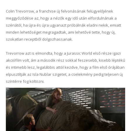
Colin Trevorrow, a franchise új felvonásának felügyelőj
ének
meggyőződése az, hogy a nézők egy idő után elfordulnának a
szériától, ha újra és újra ugyanazt próbálnák eladni nekik, emiatt
minden lehetőséget megragadtak, ami lehetővé tette, hogy új,
szokatlan receptből dolgozhassanak.
Trevorrow azt is elmondta, hogy a Jurassic World első része igazi
akciófilm volt, ám a második rész sokkal feszesebb, kisebb léptékű
és intimebb lesz, legalábbis attól kezdve, hogy a film első órájában
elpusztítják az Isla Nublar szigetet, a cselekmény pedig teljese
n
új
színtérre fog költözni.