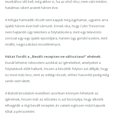
munkához idő kell, még akkor is, ha az első rész, nem várt módon,
hatalmas sikert aratott három éve.
A trilógia harmadik részét sem kapjuk meg egyhamar, ugyanis arra
újabb három évet kell várnunk. Ennek oka, hogy Colin Trevorrow
nem hajlandó úgy tekinteni a folytatásokra, mint egy televíziós
sorozat egy-egy újabb epizódjára, hanem úgy gondol ezekre, mint
önálló, nagyszabású moziélményre.
Hátat fordít a „Bevált recepten ne változtass!” elvének:
Dunát lehetne rekeszteni azokkal az ígéretekkel,
amelyeket
a
folytatások előtt hallunk, hiszen a készítők folyton azt állítják, hogy
ez most más lesz, mint az eddigi részek, ehhez hasonlót pedig még
senki sem látott.
A Bukott birodalom esetében azonban könnyen hihetünk az
ígéretnek, hiszen már az előzetes is azt bizonyítja, hogy alkotók
elhagyták a régi bevált receptet, és valami egészen mást kapunk
tőlük a pénzünkért.