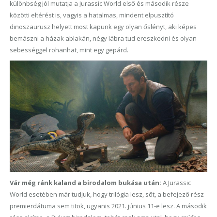
különbség jól mutatja a Jurassic World első és második része
közötti eltérést is, vagyis a hatalmas, mindent elpusztító
dinoszaurusz helyett most kapunk egy olyan őslényt, aki képes
bemászni a házak ablakán, négy lábra tud ereszkedni és olyan
sebességgel rohanhat, mint egy gepárd.
Vár még ránk kaland a birodalom bukása után:
A Jurassic
World esetében már tudjuk, hogy trilógia lesz, sőt, a befejező rész
premierdátuma sem titok, ugyanis 2021. június 11-e lesz. A második