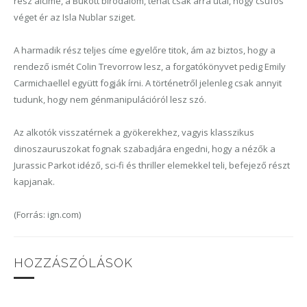
rész alcíme, a Bukott birodalom, tehát csak arra utal, hogy csúfos
véget ér az Isla Nublar sziget.
A harmadik rész teljes címe egyelőre titok, ám az biztos, hogy a
rendező ismét Colin Trevorrow lesz, a forgatókönyvet pedig Emily
Carmichaellel együtt
fogják
ír
ni. A történetről jelenleg csak annyit
tudunk, hogy nem génmanipulációról lesz szó.
A
z alkotók visszatérnek a gyökerekhez,
vagyis
klasszikus
dinoszauruszokat fognak szabadjára engedni, hogy a nézők
a
Jurassic Parkot idéző, sci-fi és thriller elemekkel teli, befejező részt
kapjanak.
(Forrás: ign.com)
HOZZÁSZÓLÁSOK