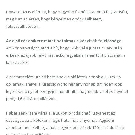
Howard azt is elárulta, hogy nagyobb fizetést kapott a folytatásért,
mégis az az érzés, hogy kényelmes cipőt viselhetett,
felbecsülhetetlen.
Az első rész sikere miatt hatalmas a készítők felelőssége:
Amikor napvilágot látott a hír, hogy 14 évvel a Jurassic Park után
érkezik az újabb felvonás, akkor egyáltalán nem tűnt biztosnak a
kasszasiker.
A premier előtti utolsó becslések is alá lőttek annak a 208 millió
dollárnak, amivel a Jurassic World néhány hónapig minden idők
legerősebb nyitóhétvégéjét mondhatta mag
á
énak, a teljes bevétel
pedig 1,6 milliárd dollár volt.
Habár senki sem várja el a Bukott birodalomtól ugyanezt az
összeget, az alkotókon mégis hatalmas a nyomás. Aggódni
azonban nem kell, legalábbis
egyes becslések 150 millió dollárra
saccolják a film nyitását.