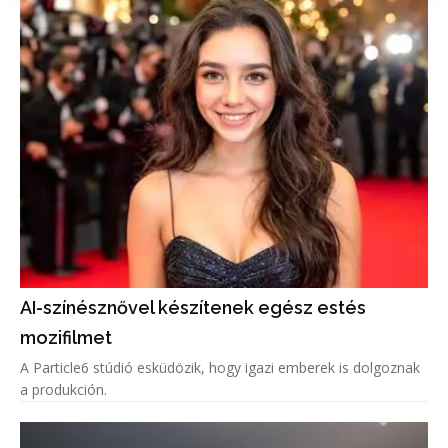
AI-színésznővel készítenek egész estés
mozifilmet
A Particle6 stúdió esküdözik, hogy igazi emberek is dolgoznak
a produkción.