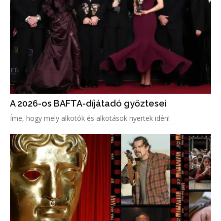
A 2026-os BAFTA-díjátadó győztesei
Íme, hogy mely alkotók és alkotások nyertek idén!