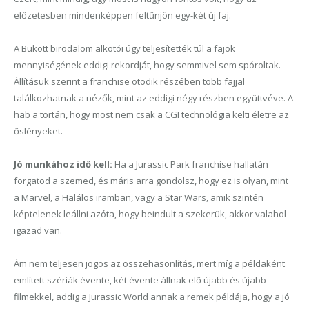
előzetesben mindenképpen feltűnjön egy-két új faj.
A Bukott birodalom alkotói úgy teljesítették túl a fajok
mennyiségének eddigi rekordját, hogy semmivel sem spóroltak.
Állításuk szerint a franchise ötödik részében több fajjal
találkozhatnak a nézők, mint az eddigi négy részben együttvéve. A
hab a tortán, hogy most nem csak a CGI technológia kelti életre az
őslényeket.
Jó munkához idő kell:
Ha a Jurassic Park franchise hallatán
forgatod a szemed, és máris arra gondolsz, hogy ez is olyan, mint
a Marvel, a Halálos iramban, vagy a Star Wars, amik szintén
képtelenek leállni azóta, hogy beindult a szekerük, akkor valahol
igazad van.
Ám nem teljesen jogos az összehasonlítás, mert míg a példaként
említett szériák évente, két évente állnak elő újabb és újabb
filmekkel, addig a Jurassic World annak a remek példája, hogy a jó