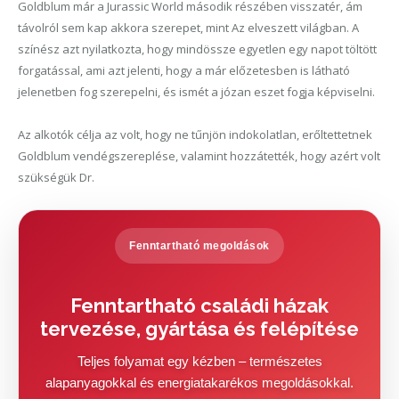
Goldblum már a Jurassic World második részében visszatér, ám
távolról sem kap akkora szerepet, mint Az elveszett világban. A
színész azt nyilatkozta, hogy mindössze egyetlen egy napot töltött
forgatással, ami azt jelenti, hogy a már előzetesben is látható
jelenetben fog szerepelni, és ismét a józan eszet fogja képviselni.
Az alkotók célja az volt, hogy ne tűnjön indokolatlan, erőltettetnek
Goldblum vendégszereplése, valamint hozzátették, hogy azért volt
szükségük Dr.
Fenntartható megoldások
Fenntartható családi házak
tervezése, gyártása és felépítése
Teljes folyamat egy kézben – természetes
alapanyagokkal és energiatakarékos megoldásokkal.