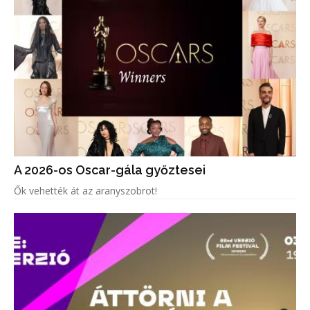
A 2026-os Oscar-gála győztesei
Ők vehették át az aranyszobrot!