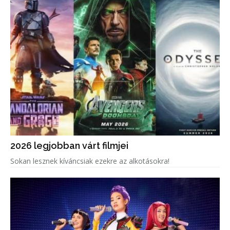
2026 legjobban várt filmjei
Sokan lesznek kíváncsiak ezekre az alkotásokra!