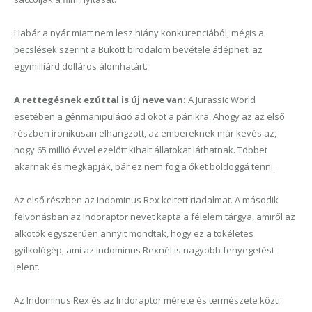
Habár a nyár miatt nem lesz hiány konkurenciából, mégis a
becslések szerint a Bukott birodalom bevétele átlépheti az
egymilliárd dolláros álomhatárt.
A rettegésnek ezúttal is új neve van:
A Jurassic World
esetében a génmanipuláció ad okot a pánikra. Ahogy az az első
részben ironikusan elhangzott, az embereknek már kevés az,
hogy 65 millió évvel ezelőtt kihalt állatokat láthatnak.
T
öbbet
akarnak és megkapják, bár ez nem fogja őket boldoggá tenni.
Az első részben az Indominus Rex keltett riadalmat. A második
felvonásban az Indoraptor nevet kapta a félelem tárgya, amiről az
alkotók egyszerűen annyit mondtak, hogy ez a tökéletes
gyilkológép, ami az Indominus Rexnél is nagyobb fenyegetést
jelent.
A
z Indominus Rex és az Indoraptor mérete és természete közti