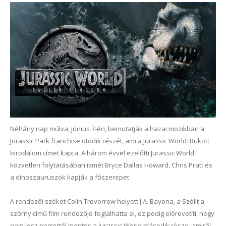
Néhány nap múlva, június 7-én, bemutatják a hazai mozikban a
Jurassic Park franchise ötödik részét, ami a Jurassic World: Bukott
birodalom címet kapta. A három évvel ezelőtt
i
Jurassic World
közvetlen folytatásában ismét Bryce Dallas Howard, Chris Pratt és
a dinoszauruszok
kapják
a főszerep
et
.
A rendezői széket Colin Trevorrow helyett J.A. Bayona, a Szólít a
szörny című film rendezője foglalhatta el, ez pedig előrevetíti, hogy
nem lesz horrortól mentes a Jurassic World második része, amiről