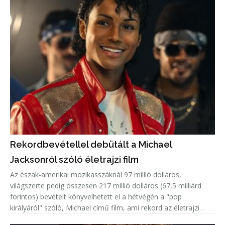
Rekordbevétellel debütált a Michael
Jacksonról szóló életrajzi film
Az észak-amerikai mozikasszáknál 97 millió dolláros,
világszerte pedig összesen 217 millió dolláros (67,5 milliárd
forintos) bevételt könyvelhetett el a hétvégén a "pop
királyáról" szóló, Michael című film, ami rekord az életrajzi
alkotások mezőnyében.