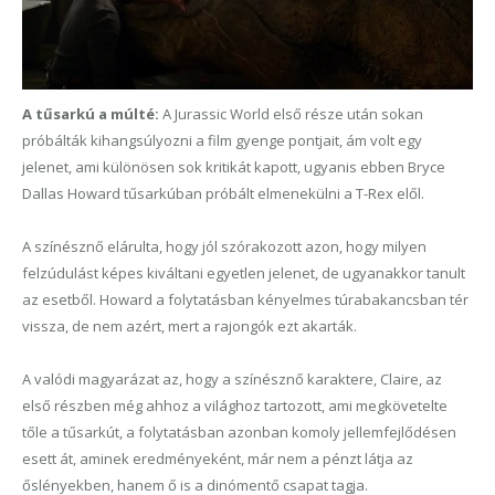
A tűsarkú a múlté:
A Jurassic World első része után sokan
próbálták kihangsúlyozni a film gyenge pontjait, ám volt egy
jelenet, ami különösen sok kritikát kapott, ugyanis ebben Bryce
Dallas Howard tűsarkúban próbált elmenekülni a T-Rex elől.
A színésznő elárulta, hogy jól szórakozott azon, hogy milyen
felzúdulást képes kiváltani egyetlen jelenet, de ugyanakkor tanult
az esetből. Howard a folytatásban kényelmes túrabakancsban tér
vissza, de nem azért, mert a rajongók ezt akar
t
ák.
A valódi magyarázat az, hogy a színésznő karaktere, Claire, az
első részben még ahhoz a világhoz tartozott, ami megkövetelte
tőle a tűsarkút, a folytatásban azonban
komoly
jellemfejlődésen
esett át, aminek eredményeként, már nem a pénzt látja az
őslényekben, hanem ő is a dinómentő csapat tagja.