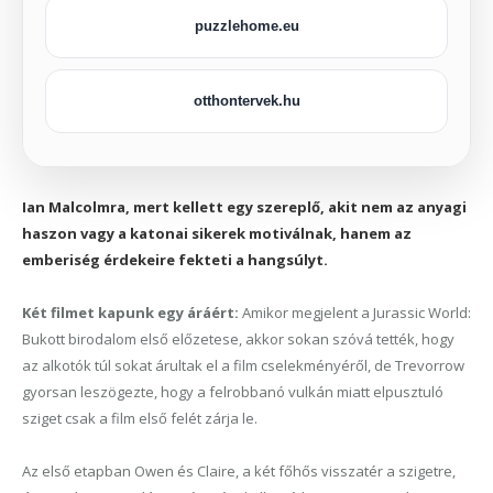
puzzlehome.eu
otthontervek.hu
Ian Malcolmra, mert kellett egy szereplő, akit nem az anyagi
haszon vagy a katonai sikerek motiválnak, hanem az
emberiség érdekeire fekteti a hangsúlyt.
Két filmet kapunk egy áráért:
Amikor megjelent a Jurassic World:
Bukott bir
o
dalom első előzetes
e
, akkor sokan szóvá tették, hogy
az alkotók túl sokat árultak el a film cselekményéről, de Trevorrow
gyorsan leszögezte, hogy a felrobbanó vulkán miatt elpusztuló
sziget csak a film első felét zárja le.
Az első
etapban
Owen és Claire, a két főhős visszatér a szigetre,