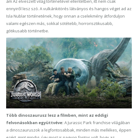
ám Az elveszett világ történetével ellentétben, itt nem csak
ennyiről lesz szó. A vulkánkitörés látványos és hangos véget ad az
Isla Nublar történetének, hogy onnan a cselekmény átforduljon
valami egészen más, sokkal sötétebb, horrorisztikusabb,
gótikusabb történetbe.
Több dinoszaurusz lesz a filmben, mint az eddigi
felvonásokban együttvéve:
A Jurassic Park franchise világában
a dinoszauruszok a legfontosabbak, minden más mellékes, éppen
ezért, mint mindig, úgy most is nagyon fontos volt, hogy az