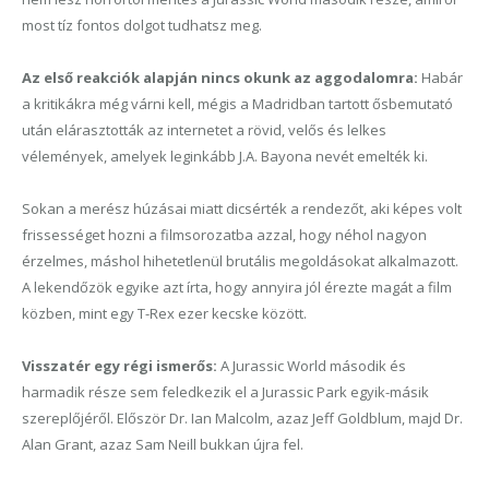
most tíz fontos dolgot tudhatsz meg.
Az első reakciók alapján nincs okunk az aggodalomra:
Habár
a kritikákra még várni kell, mégis a Madridban tartott ősbemutató
után elárasztották az internetet a rövid, velős és lelkes
vélemények, amelyek leginkább J.A. Bayona nevét emelték ki.
Sokan a merész húzásai miatt dicsérték a rendezőt, aki képes volt
frissességet hozni a filmsorozatba azzal, hogy néhol nagyon
érzelmes, máshol hihetetlenül brutális megoldásokat alkalmazott.
A lekendőzök egyike azt írta, hogy annyira jól érezte magát a film
közben, mint egy T-Rex ezer kecske között.
Visszatér egy régi ismerős:
A Jurassic World második és
harmadik része sem feledkezik el a Jurassic Park egyik-másik
szereplőjéről. Először Dr. Ian Malcolm, azaz Jeff Goldblum, majd Dr.
Alan Grant, azaz Sam Neill bukkan újra fel.